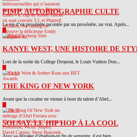
PIMP, AUTOBIOGRAPHIE CULTE
La vie d’un proxénète racontée par un proxénète, un vrai. Après...
▶
04.12.13
KANYE WEST, UNE HISTOIRE DE STY
Lors de la sortie du College Dropout, le Louis Vuitton Don...
▶
04.11.13
THE KING OF NEW YORK
Avant que la cocaïne ne vienne à bout du talent d’Abel...
▶
04.10.13
SOLSAY, LE HIP HOP À LA COOL
Avec sa dégaine d’étudiant en fin de semestre, il est bien...