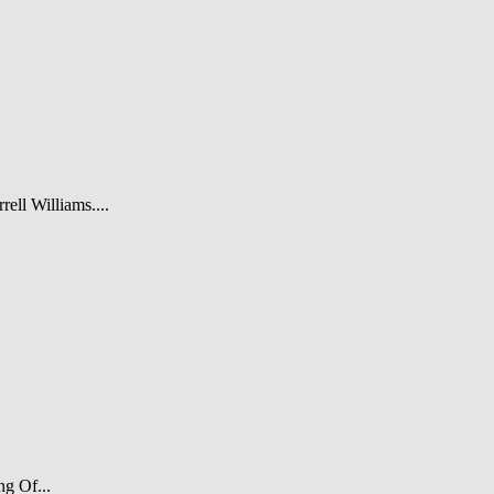
rell Williams....
ng Of...