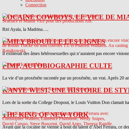
Connection
COCAINE COWBOYS, LE VICE DE MI
Riri Ayala, la Madrina….
EMILY BROUILLE LES LIGNES
Il existerait des âmes hétérosexuelles qui n’auraient pas encore vision
PIMP, AUTOBIOGRAPHIE CULTE
La vie d’un proxénète racontée par un proxénète, un vrai. Après 20 ans
KANYE WEST, UNE HISTOIRE DE STY
Lors de la sortie du College Dropout, le Louis Vuitton Don clamait haut 
THE KING OF NEW YORK
Avant que la cocaïne ne vienne à bout du talent d’Abel Ferrara, ce d