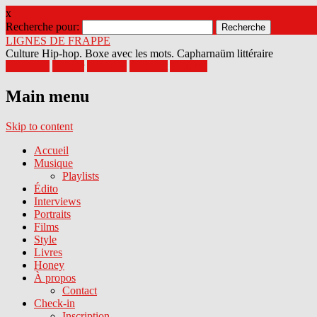
x
Recherche pour:
LIGNES DE FRAPPE
Culture Hip-hop. Boxe avec les mots. Capharnaüm littéraire
Facebook
Twitter
Google+
Pinterest
Youtube
Main menu
Skip to content
Accueil
Musique
Playlists
Édito
Interviews
Portraits
Films
Style
Livres
Honey
À propos
Contact
Check-in
Inscription