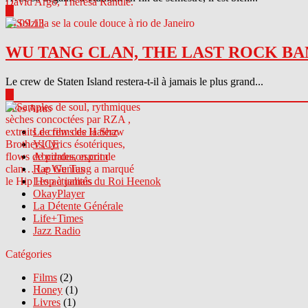
▶
04.09.13
WU TANG CLAN, THE LAST ROCK BA
Le crew de Staten Island restera-t-il à jamais le plus grand...
▶
Sites Amis
Le crew des Haterz
VICE
Abcdrduson.com
Rap Genius
Les actualités du Roi Heenok
OkayPlayer
La Détente Générale
Life+Times
Jazz Radio
Catégories
Films
(2)
Honey
(1)
Livres
(1)