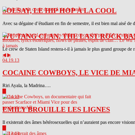
SOLSAY, LE HIP HOP À LA COOL
Avec sa dégaine d’étudiant en fin de semestre, il est bien mal aisé de 
WU TANG CLAN, THE LAST ROCK BA
Le crew de Staten Island restera-t-il à jamais le plus grand groupe de
◀
▶
04.19.13
COCAINE COWBOYS, LE VICE DE MI
Riri Ayala, la Madrina….
▶
04.14.13
EMILY BROUILLE LES LIGNES
Il existerait des âmes hétérosexuelles qui n’auraient pas encore visionn
▶
04.13.13