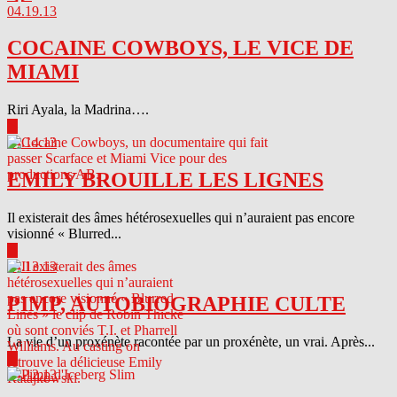
04.19.13
COCAINE COWBOYS, LE VICE DE
MIAMI
Riri Ayala, la Madrina….
▶
04.14.13
EMILY BROUILLE LES LIGNES
Il existerait des âmes hétérosexuelles qui n’auraient pas encore
visionné « Blurred...
▶
04.13.13
PIMP, AUTOBIOGRAPHIE CULTE
La vie d’un proxénète racontée par un proxénète, un vrai. Après...
▶
04.12.13