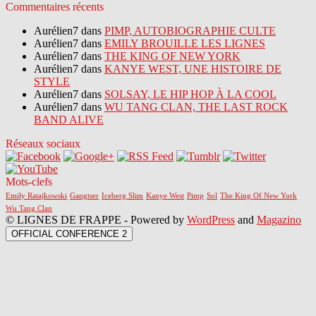
Commentaires récents
Aurélien7 dans
PIMP, AUTOBIOGRAPHIE CULTE
Aurélien7 dans
EMILY BROUILLE LES LIGNES
Aurélien7 dans
THE KING OF NEW YORK
Aurélien7 dans
KANYE WEST, UNE HISTOIRE DE
STYLE
Aurélien7 dans
SOLSAY, LE HIP HOP À LA COOL
Aurélien7 dans
WU TANG CLAN, THE LAST ROCK
BAND ALIVE
Réseaux sociaux
Mots-clefs
Emily Ratajkowski
Gangtser
Iceberg Slim
Kanye West
Pimp
Sol
The King Of New York
Wu Tang Clan
© LIGNES DE FRAPPE - Powered by
WordPress
and
Magazino
OFFICIAL CONFERENCE 2