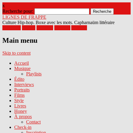
x
Recherche pour:
LIGNES DE FRAPPE
Culture Hip-hop. Boxe avec les mots. Capharnaüm littéraire
Facebook
Twitter
Google+
Pinterest
Youtube
Main menu
Skip to content
Accueil
Musique
Playlists
Édito
Interviews
Portraits
Films
Style
Livres
Honey
À propos
Contact
Check-in
Inscription