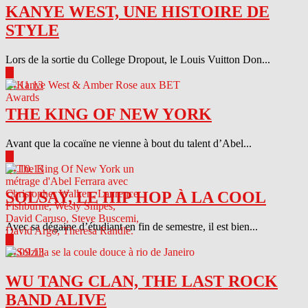
KANYE WEST, UNE HISTOIRE DE
STYLE
Lors de la sortie du College Dropout, le Louis Vuitton Don...
▶
04.11.13
THE KING OF NEW YORK
Avant que la cocaïne ne vienne à bout du talent d’Abel...
▶
04.10.13
SOLSAY, LE HIP HOP À LA COOL
Avec sa dégaine d’étudiant en fin de semestre, il est bien...
▶
04.09.13
WU TANG CLAN, THE LAST ROCK
BAND ALIVE