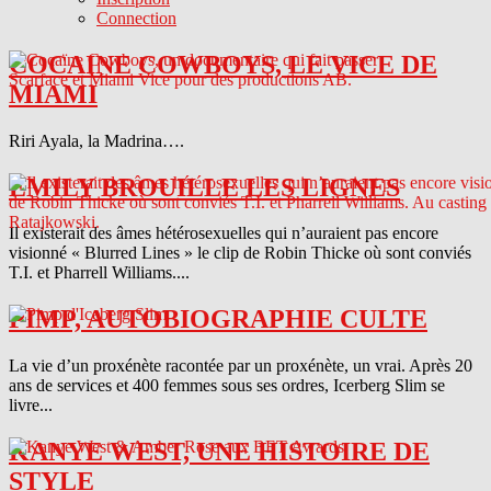
Connection
COCAINE COWBOYS, LE VICE DE
MIAMI
Riri Ayala, la Madrina….
EMILY BROUILLE LES LIGNES
Il existerait des âmes hétérosexuelles qui n’auraient pas encore
visionné « Blurred Lines » le clip de Robin Thicke où sont conviés
T.I. et Pharrell Williams....
PIMP, AUTOBIOGRAPHIE CULTE
La vie d’un proxénète racontée par un proxénète, un vrai. Après 20
ans de services et 400 femmes sous ses ordres, Icerberg Slim se
livre...
KANYE WEST, UNE HISTOIRE DE
STYLE