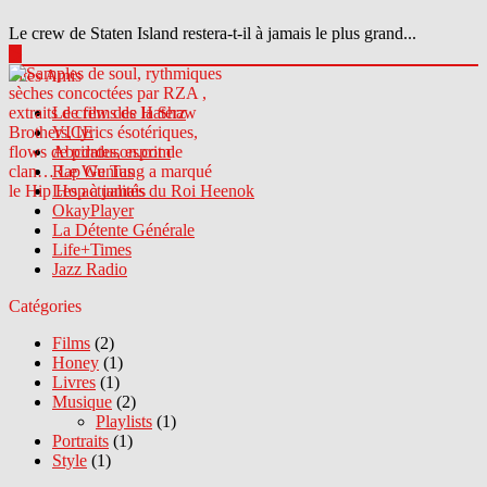
Le crew de Staten Island restera-t-il à jamais le plus grand...
▶
Sites Amis
Le crew des Haterz
VICE
Abcdrduson.com
Rap Genius
Les actualités du Roi Heenok
OkayPlayer
La Détente Générale
Life+Times
Jazz Radio
Catégories
Films
(2)
Honey
(1)
Livres
(1)
Musique
(2)
Playlists
(1)
Portraits
(1)
Style
(1)