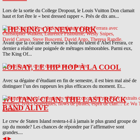
Lors de la sortie du College Dropout, le Louis Vuitton Don clamait
haut et fort être le « best dressed rapper ». Près de dix ans...
THE KING OF NEW YORK
Avant que la cocaïne ne vienne à bout du talent d’Abel Ferrara, ce
dernier a réalisé une poignée de métrages mémorables. Parmi eux,
The King Of...
SOLSAY, LE HIP HOP À LA COOL
Avec sa dégaine d’étudiant en fin de semestre, il est bien mal aisé de
distinguer l’un des rappeurs les plus efficaces du moment. Et...
WU TANG CLAN, THE LAST ROCK
BAND ALIVE
Le crew de Staten Island restera-t-il à jamais le plus grand groupe de
rap du monde? Les chances de répondre par l’affirmative sont
grandes....
◀
▶