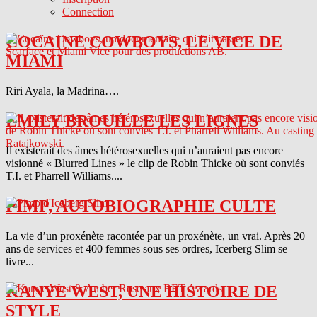
Connection
COCAINE COWBOYS, LE VICE DE
MIAMI
Riri Ayala, la Madrina….
EMILY BROUILLE LES LIGNES
Il existerait des âmes hétérosexuelles qui n’auraient pas encore
visionné « Blurred Lines » le clip de Robin Thicke où sont conviés
T.I. et Pharrell Williams....
PIMP, AUTOBIOGRAPHIE CULTE
La vie d’un proxénète racontée par un proxénète, un vrai. Après 20
ans de services et 400 femmes sous ses ordres, Icerberg Slim se
livre...
KANYE WEST, UNE HISTOIRE DE
STYLE