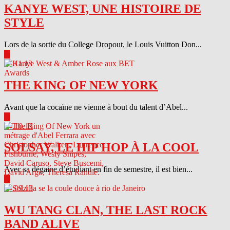
KANYE WEST, UNE HISTOIRE DE
STYLE
Lors de la sortie du College Dropout, le Louis Vuitton Don...
▶
04.11.13
THE KING OF NEW YORK
Avant que la cocaïne ne vienne à bout du talent d’Abel...
▶
04.10.13
SOLSAY, LE HIP HOP À LA COOL
Avec sa dégaine d’étudiant en fin de semestre, il est bien...
▶
04.09.13
WU TANG CLAN, THE LAST ROCK
BAND ALIVE