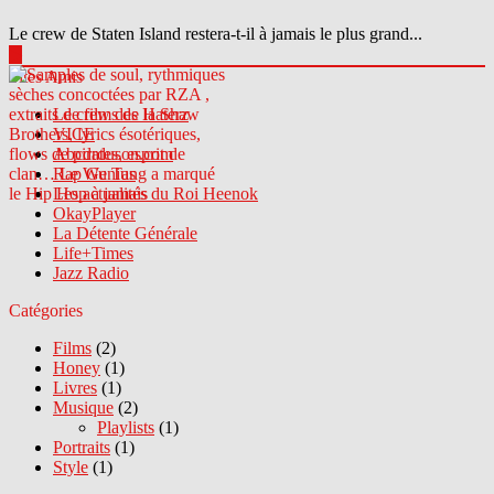
Le crew de Staten Island restera-t-il à jamais le plus grand...
▶
Sites Amis
Le crew des Haterz
VICE
Abcdrduson.com
Rap Genius
Les actualités du Roi Heenok
OkayPlayer
La Détente Générale
Life+Times
Jazz Radio
Catégories
Films
(2)
Honey
(1)
Livres
(1)
Musique
(2)
Playlists
(1)
Portraits
(1)
Style
(1)