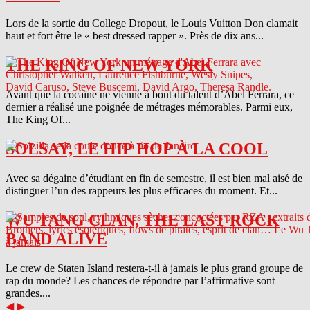
Lors de la sortie du College Dropout, le Louis Vuitton Don clamait
haut et fort être le « best dressed rapper ». Près de dix ans...
THE KING OF NEW YORK
Avant que la cocaïne ne vienne à bout du talent d’Abel Ferrara, ce
dernier a réalisé une poignée de métrages mémorables. Parmi eux,
The King Of...
SOLSAY, LE HIP HOP À LA COOL
Avec sa dégaine d’étudiant en fin de semestre, il est bien mal aisé de
distinguer l’un des rappeurs les plus efficaces du moment. Et...
WU TANG CLAN, THE LAST ROCK
BAND ALIVE
Le crew de Staten Island restera-t-il à jamais le plus grand groupe de
rap du monde? Les chances de répondre par l’affirmative sont
grandes....
◀
▶