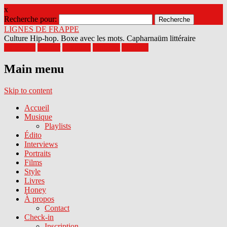
x
Recherche pour:
LIGNES DE FRAPPE
Culture Hip-hop. Boxe avec les mots. Capharnaüm littéraire
Facebook
Twitter
Google+
Pinterest
Youtube
Main menu
Skip to content
Accueil
Musique
Playlists
Édito
Interviews
Portraits
Films
Style
Livres
Honey
À propos
Contact
Check-in
Inscription