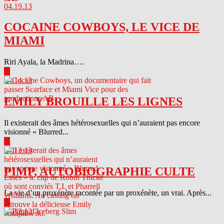
04.19.13
COCAINE COWBOYS, LE VICE DE
MIAMI
Riri Ayala, la Madrina….
▶
04.14.13
EMILY BROUILLE LES LIGNES
Il existerait des âmes hétérosexuelles qui n’auraient pas encore
visionné « Blurred...
▶
04.13.13
PIMP, AUTOBIOGRAPHIE CULTE
La vie d’un proxénète racontée par un proxénète, un vrai. Après...
▶
04.12.13