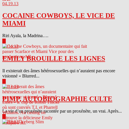
04.19.13
COCAINE COWBOYS, LE VICE DE
MIAMI
Riri Ayala, la Madrina….
▶
04.14.13
EMILY BROUILLE LES LIGNES
Il existerait des âmes hétérosexuelles qui n’auraient pas encore
visionné « Blurred...
▶
04.13.13
PIMP, AUTOBIOGRAPHIE CULTE
La vie d’un proxénète racontée par un proxénète, un vrai. Après...
▶
04.12.13