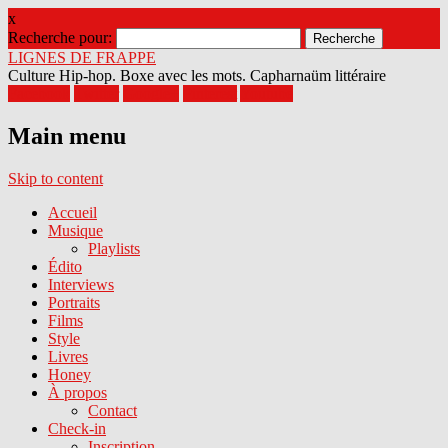
x
Recherche pour:
LIGNES DE FRAPPE
Culture Hip-hop. Boxe avec les mots. Capharnaüm littéraire
Facebook
Twitter
Google+
Pinterest
Youtube
Main menu
Skip to content
Accueil
Musique
Playlists
Édito
Interviews
Portraits
Films
Style
Livres
Honey
À propos
Contact
Check-in
Inscription