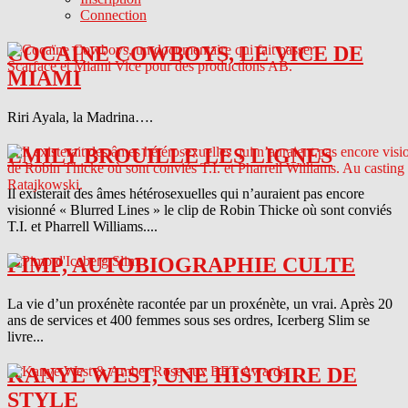
Connection
COCAINE COWBOYS, LE VICE DE
MIAMI
Riri Ayala, la Madrina….
EMILY BROUILLE LES LIGNES
Il existerait des âmes hétérosexuelles qui n’auraient pas encore
visionné « Blurred Lines » le clip de Robin Thicke où sont conviés
T.I. et Pharrell Williams....
PIMP, AUTOBIOGRAPHIE CULTE
La vie d’un proxénète racontée par un proxénète, un vrai. Après 20
ans de services et 400 femmes sous ses ordres, Icerberg Slim se
livre...
KANYE WEST, UNE HISTOIRE DE
STYLE