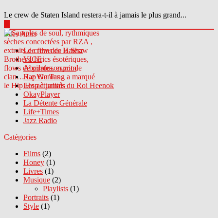
Le crew de Staten Island restera-t-il à jamais le plus grand...
▶
Sites Amis
Le crew des Haterz
VICE
Abcdrduson.com
Rap Genius
Les actualités du Roi Heenok
OkayPlayer
La Détente Générale
Life+Times
Jazz Radio
Catégories
Films
(2)
Honey
(1)
Livres
(1)
Musique
(2)
Playlists
(1)
Portraits
(1)
Style
(1)