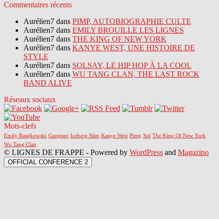
Commentaires récents
Aurélien7 dans
PIMP, AUTOBIOGRAPHIE CULTE
Aurélien7 dans
EMILY BROUILLE LES LIGNES
Aurélien7 dans
THE KING OF NEW YORK
Aurélien7 dans
KANYE WEST, UNE HISTOIRE DE
STYLE
Aurélien7 dans
SOLSAY, LE HIP HOP À LA COOL
Aurélien7 dans
WU TANG CLAN, THE LAST ROCK
BAND ALIVE
Réseaux sociaux
Mots-clefs
Emily Ratajkowski
Gangtser
Iceberg Slim
Kanye West
Pimp
Sol
The King Of New York
Wu Tang Clan
© LIGNES DE FRAPPE - Powered by
WordPress
and
Magazino
OFFICIAL CONFERENCE 2