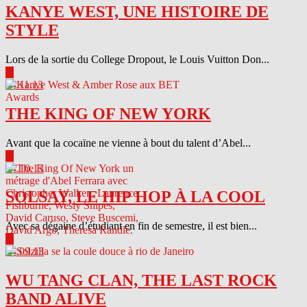
KANYE WEST, UNE HISTOIRE DE
STYLE
Lors de la sortie du College Dropout, le Louis Vuitton Don...
▶
04.11.13
THE KING OF NEW YORK
Avant que la cocaïne ne vienne à bout du talent d’Abel...
▶
04.10.13
SOLSAY, LE HIP HOP À LA COOL
Avec sa dégaine d’étudiant en fin de semestre, il est bien...
▶
04.09.13
WU TANG CLAN, THE LAST ROCK
BAND ALIVE