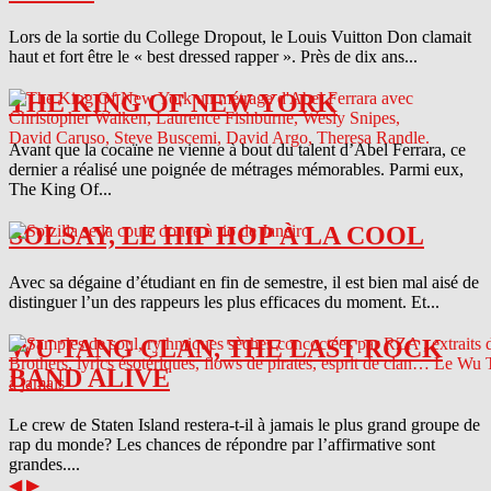
Lors de la sortie du College Dropout, le Louis Vuitton Don clamait
haut et fort être le « best dressed rapper ». Près de dix ans...
THE KING OF NEW YORK
Avant que la cocaïne ne vienne à bout du talent d’Abel Ferrara, ce
dernier a réalisé une poignée de métrages mémorables. Parmi eux,
The King Of...
SOLSAY, LE HIP HOP À LA COOL
Avec sa dégaine d’étudiant en fin de semestre, il est bien mal aisé de
distinguer l’un des rappeurs les plus efficaces du moment. Et...
WU TANG CLAN, THE LAST ROCK
BAND ALIVE
Le crew de Staten Island restera-t-il à jamais le plus grand groupe de
rap du monde? Les chances de répondre par l’affirmative sont
grandes....
◀
▶