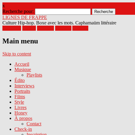
x
Recherche pour:
LIGNES DE FRAPPE
Culture Hip-hop. Boxe avec les mots. Capharnaüm littéraire
Facebook
Twitter
Google+
Pinterest
Youtube
Main menu
Skip to content
Accueil
Musique
Playlists
Édito
Interviews
Portraits
Films
Style
Livres
Honey
À propos
Contact
Check-in
Inscription