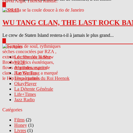
▶
04.09.13
WU TANG CLAN, THE LAST ROCK BA
Le crew de Staten Island restera-t-il à jamais le plus grand...
▶
Sites Amis
Le crew des Haterz
VICE
Abcdrduson.com
Rap Genius
Les actualités du Roi Heenok
OkayPlayer
La Détente Générale
Life+Times
Jazz Radio
Catégories
Films
(2)
Honey
(1)
Livres
(1)