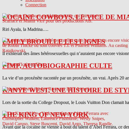
Connection
COCAINE COWBOYS, LE VICE DE MI
Riri Ayala, la Madrina….
EMILY BROUILLE LES LIGNES
Il existerait des âmes hétérosexuelles qui n’auraient pas encore vision
PIMP, AUTOBIOGRAPHIE CULTE
La vie d’un proxénète racontée par un proxénète, un vrai. Après 20 ans
KANYE WEST, UNE HISTOIRE DE STY
Lors de la sortie du College Dropout, le Louis Vuitton Don clamait haut 
THE KING OF NEW YORK
Avant que la cocaïne ne vienne à bout du talent d’Abel Ferrara, ce d