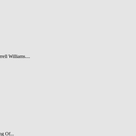
rell Williams....
ng Of...