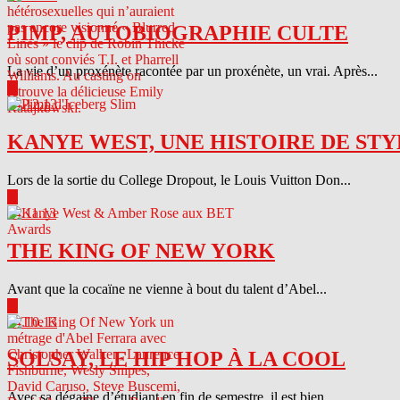
PIMP, AUTOBIOGRAPHIE CULTE
La vie d’un proxénète racontée par un proxénète, un vrai. Après...
▶
04.12.13
KANYE WEST, UNE HISTOIRE DE STY
Lors de la sortie du College Dropout, le Louis Vuitton Don...
▶
04.11.13
THE KING OF NEW YORK
Avant que la cocaïne ne vienne à bout du talent d’Abel...
▶
04.10.13
SOLSAY, LE HIP HOP À LA COOL
Avec sa dégaine d’étudiant en fin de semestre, il est bien...