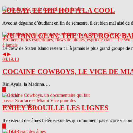
SOLSAY, LE HIP HOP À LA COOL
Avec sa dégaine d’étudiant en fin de semestre, il est bien mal aisé de 
WU TANG CLAN, THE LAST ROCK BA
Le crew de Staten Island restera-t-il à jamais le plus grand groupe de
◀
▶
04.19.13
COCAINE COWBOYS, LE VICE DE MI
Riri Ayala, la Madrina….
▶
04.14.13
EMILY BROUILLE LES LIGNES
Il existerait des âmes hétérosexuelles qui n’auraient pas encore visionn
▶
04.13.13