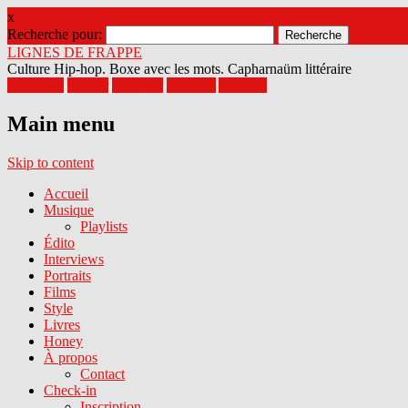
x
Recherche pour:
LIGNES DE FRAPPE
Culture Hip-hop. Boxe avec les mots. Capharnaüm littéraire
Facebook
Twitter
Google+
Pinterest
Youtube
Main menu
Skip to content
Accueil
Musique
Playlists
Édito
Interviews
Portraits
Films
Style
Livres
Honey
À propos
Contact
Check-in
Inscription