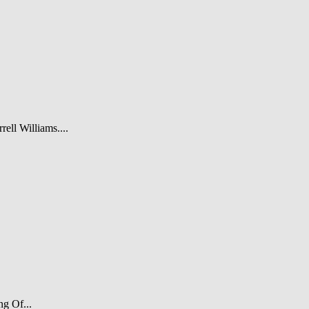
rell Williams....
ng Of...