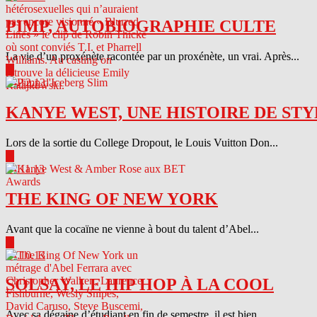
PIMP, AUTOBIOGRAPHIE CULTE
La vie d’un proxénète racontée par un proxénète, un vrai. Après...
▶
04.12.13
KANYE WEST, UNE HISTOIRE DE STY
Lors de la sortie du College Dropout, le Louis Vuitton Don...
▶
04.11.13
THE KING OF NEW YORK
Avant que la cocaïne ne vienne à bout du talent d’Abel...
▶
04.10.13
SOLSAY, LE HIP HOP À LA COOL
Avec sa dégaine d’étudiant en fin de semestre, il est bien...