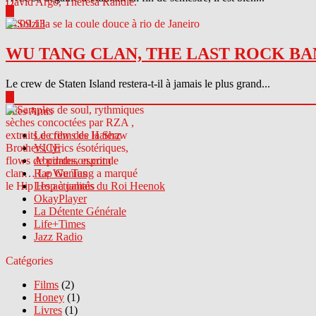
▶
04.09.13
WU TANG CLAN, THE LAST ROCK BA
Le crew de Staten Island restera-t-il à jamais le plus grand...
▶
Sites Amis
Le crew des Haterz
VICE
Abcdrduson.com
Rap Genius
Les actualités du Roi Heenok
OkayPlayer
La Détente Générale
Life+Times
Jazz Radio
Catégories
Films
(2)
Honey
(1)
Livres
(1)