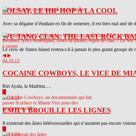
SOLSAY, LE HIP HOP À LA COOL
Avec sa dégaine d’étudiant en fin de semestre, il est bien mal aisé de 
WU TANG CLAN, THE LAST ROCK BA
Le crew de Staten Island restera-t-il à jamais le plus grand groupe de
◀
▶
04.19.13
COCAINE COWBOYS, LE VICE DE MI
Riri Ayala, la Madrina….
▶
04.14.13
EMILY BROUILLE LES LIGNES
Il existerait des âmes hétérosexuelles qui n’auraient pas encore visionn
▶
04.13.13