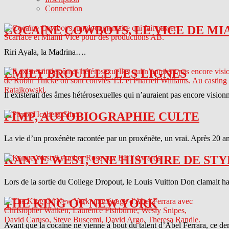
Connection
COCAINE COWBOYS, LE VICE DE MI
Riri Ayala, la Madrina….
EMILY BROUILLE LES LIGNES
Il existerait des âmes hétérosexuelles qui n’auraient pas encore vision
PIMP, AUTOBIOGRAPHIE CULTE
La vie d’un proxénète racontée par un proxénète, un vrai. Après 20 ans
KANYE WEST, UNE HISTOIRE DE STY
Lors de la sortie du College Dropout, le Louis Vuitton Don clamait haut 
THE KING OF NEW YORK
Avant que la cocaïne ne vienne à bout du talent d’Abel Ferrara, ce d