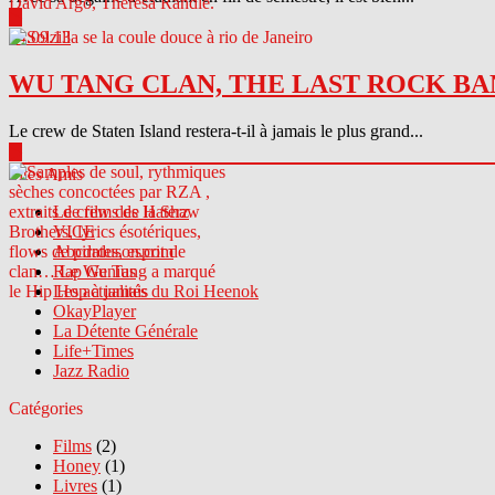
▶
04.09.13
WU TANG CLAN, THE LAST ROCK BA
Le crew de Staten Island restera-t-il à jamais le plus grand...
▶
Sites Amis
Le crew des Haterz
VICE
Abcdrduson.com
Rap Genius
Les actualités du Roi Heenok
OkayPlayer
La Détente Générale
Life+Times
Jazz Radio
Catégories
Films
(2)
Honey
(1)
Livres
(1)