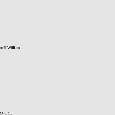
rell Williams....
ng Of...