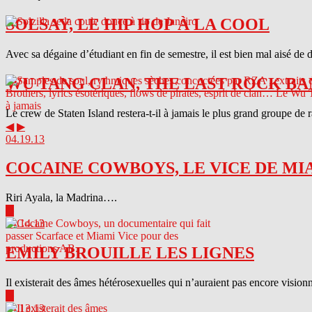
SOLSAY, LE HIP HOP À LA COOL
Avec sa dégaine d’étudiant en fin de semestre, il est bien mal aisé de 
WU TANG CLAN, THE LAST ROCK BA
Le crew de Staten Island restera-t-il à jamais le plus grand groupe de
◀
▶
04.19.13
COCAINE COWBOYS, LE VICE DE MI
Riri Ayala, la Madrina….
▶
04.14.13
EMILY BROUILLE LES LIGNES
Il existerait des âmes hétérosexuelles qui n’auraient pas encore visionn
▶
04.13.13