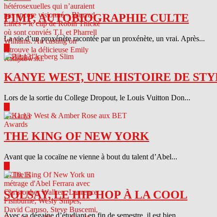
PIMP, AUTOBIOGRAPHIE CULTE
La vie d’un proxénète racontée par un proxénète, un vrai. Après...
▶
04.12.13
KANYE WEST, UNE HISTOIRE DE STY
Lors de la sortie du College Dropout, le Louis Vuitton Don...
▶
04.11.13
THE KING OF NEW YORK
Avant que la cocaïne ne vienne à bout du talent d’Abel...
▶
04.10.13
SOLSAY, LE HIP HOP À LA COOL
Avec sa dégaine d’étudiant en fin de semestre, il est bien...