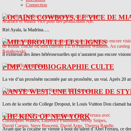
Connection
COCAINE COWBOYS, LE VICE DE MI
Riri Ayala, la Madrina….
EMILY BROUILLE LES LIGNES
Il existerait des âmes hétérosexuelles qui n’auraient pas encore vision
PIMP, AUTOBIOGRAPHIE CULTE
La vie d’un proxénète racontée par un proxénète, un vrai. Après 20 ans
KANYE WEST, UNE HISTOIRE DE STY
Lors de la sortie du College Dropout, le Louis Vuitton Don clamait haut 
THE KING OF NEW YORK
Avant que la cocaïne ne vienne à bout du talent d’Abel Ferrara, ce d