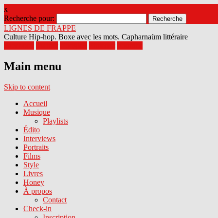
x
Recherche pour:
LIGNES DE FRAPPE
Culture Hip-hop. Boxe avec les mots. Capharnaüm littéraire
Facebook
Twitter
Google+
Pinterest
Youtube
Main menu
Skip to content
Accueil
Musique
Playlists
Édito
Interviews
Portraits
Films
Style
Livres
Honey
À propos
Contact
Check-in
Inscription