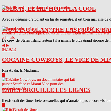
SOLSAY, LE HIP HOP À LA COOL
Avec sa dégaine d’étudiant en fin de semestre, il est bien mal aisé de 
WU TANG CLAN, THE LAST ROCK BA
Le crew de Staten Island restera-t-il à jamais le plus grand groupe de
◀
▶
04.19.13
COCAINE COWBOYS, LE VICE DE MI
Riri Ayala, la Madrina….
▶
04.14.13
EMILY BROUILLE LES LIGNES
Il existerait des âmes hétérosexuelles qui n’auraient pas encore visionn
▶
04.13.13