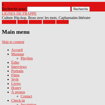
x
Recherche pour:
LIGNES DE FRAPPE
Culture Hip-hop. Boxe avec les mots. Capharnaüm littéraire
Facebook
Twitter
Google+
Pinterest
Youtube
Main menu
Skip to content
Accueil
Musique
Playlists
Édito
Interviews
Portraits
Films
Style
Livres
Honey
À propos
Contact
Check-in
Inscription