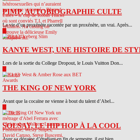
PIMP, AUTOBIOGRAPHIE CULTE
La vie d’un proxénète racontée par un proxénète, un vrai. Après...
▶
04.12.13
KANYE WEST, UNE HISTOIRE DE STY
Lors de la sortie du College Dropout, le Louis Vuitton Don...
▶
04.11.13
THE KING OF NEW YORK
Avant que la cocaïne ne vienne à bout du talent d’Abel...
▶
04.10.13
SOLSAY, LE HIP HOP À LA COOL
Avec sa dégaine d’étudiant en fin de semestre, il est bien...