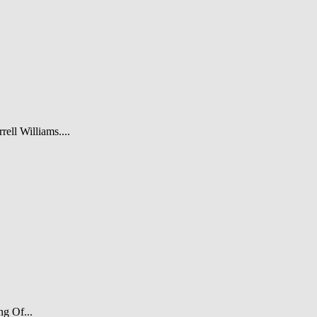
rell Williams....
ng Of...