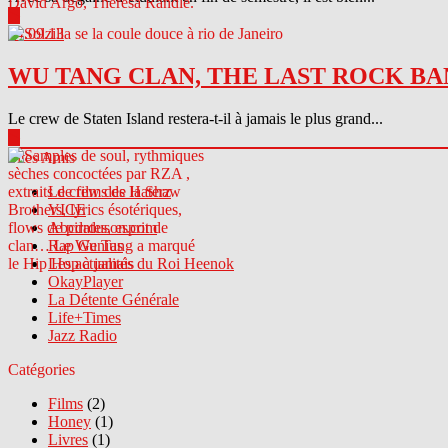
▶
04.09.13
WU TANG CLAN, THE LAST ROCK BA
Le crew de Staten Island restera-t-il à jamais le plus grand...
▶
Sites Amis
Le crew des Haterz
VICE
Abcdrduson.com
Rap Genius
Les actualités du Roi Heenok
OkayPlayer
La Détente Générale
Life+Times
Jazz Radio
Catégories
Films
(2)
Honey
(1)
Livres
(1)