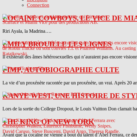
Connection
COCAINE COWBOYS, LE VICE DE MI
Riri Ayala, la Madrina….
EMILY BROUILLE LES LIGNES
Il existerait des âmes hétérosexuelles qui n’auraient pas encore vision
PIMP, AUTOBIOGRAPHIE CULTE
La vie d’un proxénète racontée par un proxénète, un vrai. Après 20 ans
KANYE WEST, UNE HISTOIRE DE STY
Lors de la sortie du College Dropout, le Louis Vuitton Don clamait haut 
THE KING OF NEW YORK
Avant que la cocaïne ne vienne à bout du talent d’Abel Ferrara, ce d