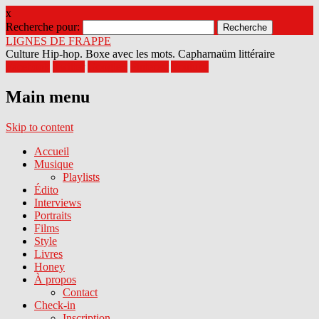
x
Recherche pour:
LIGNES DE FRAPPE
Culture Hip-hop. Boxe avec les mots. Capharnaüm littéraire
Facebook
Twitter
Google+
Pinterest
Youtube
Main menu
Skip to content
Accueil
Musique
Playlists
Édito
Interviews
Portraits
Films
Style
Livres
Honey
À propos
Contact
Check-in
Inscription