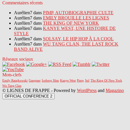
Commentaires récents
Aurélien7 dans
PIMP, AUTOBIOGRAPHIE CULTE
Aurélien7 dans
EMILY BROUILLE LES LIGNES
Aurélien7 dans
THE KING OF NEW YORK
Aurélien7 dans
KANYE WEST, UNE HISTOIRE DE
STYLE
Aurélien7 dans
SOLSAY, LE HIP HOP À LA COOL
Aurélien7 dans
WU TANG CLAN, THE LAST ROCK
BAND ALIVE
Réseaux sociaux
Mots-clefs
Emily Ratajkowski
Gangtser
Iceberg Slim
Kanye West
Pimp
Sol
The King Of New York
Wu Tang Clan
© LIGNES DE FRAPPE - Powered by
WordPress
and
Magazino
OFFICIAL CONFERENCE 2