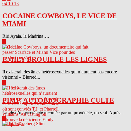
04.19.13
COCAINE COWBOYS, LE VICE DE
MIAMI
Riri Ayala, la Madrina….
▶
04.14.13
EMILY BROUILLE LES LIGNES
Il existerait des âmes hétérosexuelles qui n’auraient pas encore
visionné « Blurred...
▶
04.13.13
PIMP, AUTOBIOGRAPHIE CULTE
La vie d’un proxénète racontée par un proxénète, un vrai. Après...
▶
04.12.13