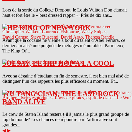
Lors de la sortie du College Dropout, le Louis Vuitton Don clamait
haut et fort être le « best dressed rapper ». Près de dix ans...
THE KING OF NEW YORK
Avant que la cocaïne ne vienne à bout du talent d’Abel Ferrara, ce
dernier a réalisé une poignée de métrages mémorables. Parmi eux,
The King Of...
SOLSAY, LE HIP HOP À LA COOL
Avec sa dégaine d’étudiant en fin de semestre, il est bien mal aisé de
distinguer l’un des rappeurs les plus efficaces du moment. Et...
WU TANG CLAN, THE LAST ROCK
BAND ALIVE
Le crew de Staten Island restera-t-il à jamais le plus grand groupe de
rap du monde? Les chances de répondre par l’affirmative sont
grandes....
◀
▶