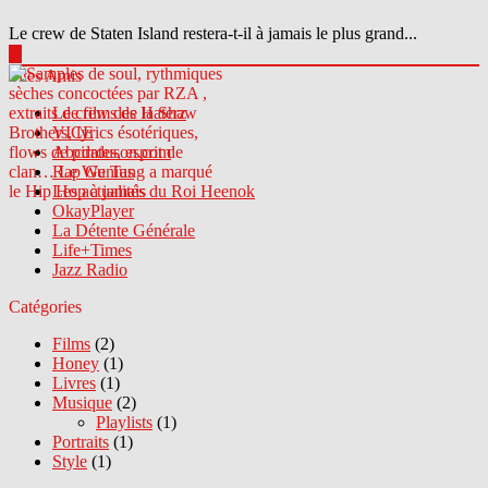
Le crew de Staten Island restera-t-il à jamais le plus grand...
▶
Sites Amis
Le crew des Haterz
VICE
Abcdrduson.com
Rap Genius
Les actualités du Roi Heenok
OkayPlayer
La Détente Générale
Life+Times
Jazz Radio
Catégories
Films
(2)
Honey
(1)
Livres
(1)
Musique
(2)
Playlists
(1)
Portraits
(1)
Style
(1)