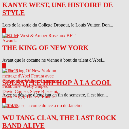
KANYE WEST, UNE HISTOIRE DE
STYLE
Lors de la sortie du College Dropout, le Louis Vuitton Don...
▶
04.11.13
THE KING OF NEW YORK
Avant que la cocaïne ne vienne à bout du talent d’Abel...
▶
04.10.13
SOLSAY, LE HIP HOP À LA COOL
Avec sa dégaine d’étudiant en fin de semestre, il est bien...
▶
04.09.13
WU TANG CLAN, THE LAST ROCK
BAND ALIVE