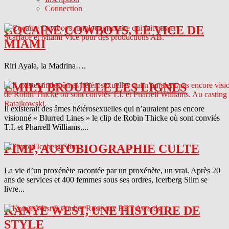
Connection
COCAINE COWBOYS, LE VICE DE
MIAMI
Riri Ayala, la Madrina….
EMILY BROUILLE LES LIGNES
Il existerait des âmes hétérosexuelles qui n’auraient pas encore
visionné « Blurred Lines » le clip de Robin Thicke où sont conviés
T.I. et Pharrell Williams....
PIMP, AUTOBIOGRAPHIE CULTE
La vie d’un proxénète racontée par un proxénète, un vrai. Après 20
ans de services et 400 femmes sous ses ordres, Icerberg Slim se
livre...
KANYE WEST, UNE HISTOIRE DE
STYLE