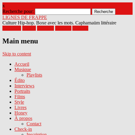
x
Recherche pour:
LIGNES DE FRAPPE
Culture Hip-hop. Boxe avec les mots. Capharnaüm littéraire
Facebook
Twitter
Google+
Pinterest
Youtube
Main menu
Skip to content
Accueil
Musique
Playlists
Édito
Interviews
Portraits
Films
Style
Livres
Honey
À propos
Contact
Check-in
Inscription