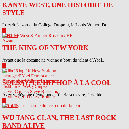
KANYE WEST, UNE HISTOIRE DE
STYLE
Lors de la sortie du College Dropout, le Louis Vuitton Don...
▶
04.11.13
THE KING OF NEW YORK
Avant que la cocaïne ne vienne à bout du talent d’Abel...
▶
04.10.13
SOLSAY, LE HIP HOP À LA COOL
Avec sa dégaine d’étudiant en fin de semestre, il est bien...
▶
04.09.13
WU TANG CLAN, THE LAST ROCK
BAND ALIVE