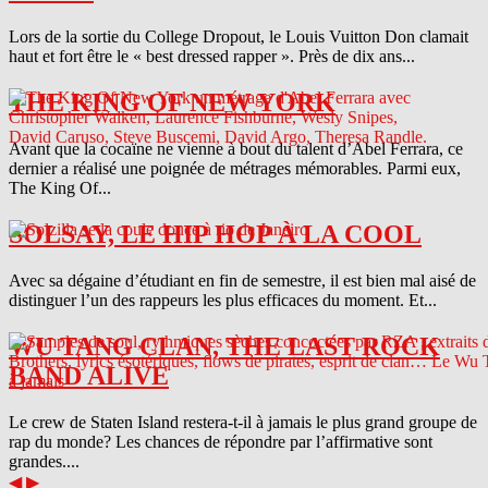
Lors de la sortie du College Dropout, le Louis Vuitton Don clamait
haut et fort être le « best dressed rapper ». Près de dix ans...
THE KING OF NEW YORK
Avant que la cocaïne ne vienne à bout du talent d’Abel Ferrara, ce
dernier a réalisé une poignée de métrages mémorables. Parmi eux,
The King Of...
SOLSAY, LE HIP HOP À LA COOL
Avec sa dégaine d’étudiant en fin de semestre, il est bien mal aisé de
distinguer l’un des rappeurs les plus efficaces du moment. Et...
WU TANG CLAN, THE LAST ROCK
BAND ALIVE
Le crew de Staten Island restera-t-il à jamais le plus grand groupe de
rap du monde? Les chances de répondre par l’affirmative sont
grandes....
◀
▶