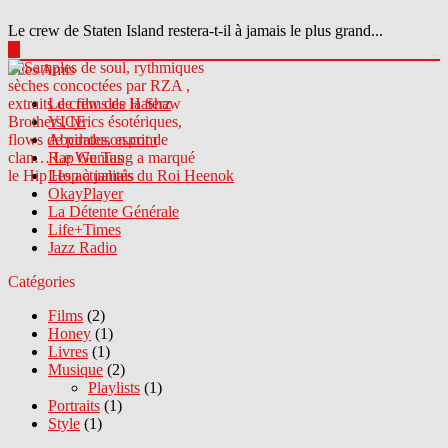
Le crew de Staten Island restera-t-il à jamais le plus grand...
▶
Sites Amis
Le crew des Haterz
VICE
Abcdrduson.com
Rap Genius
Les actualités du Roi Heenok
OkayPlayer
La Détente Générale
Life+Times
Jazz Radio
Catégories
Films
(2)
Honey
(1)
Livres
(1)
Musique
(2)
Playlists
(1)
Portraits
(1)
Style
(1)