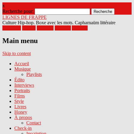
x
Recherche pour:
LIGNES DE FRAPPE
Culture Hip-hop. Boxe avec les mots. Capharnaüm littéraire
Facebook
Twitter
Google+
Pinterest
Youtube
Main menu
Skip to content
Accueil
Musique
Playlists
Édito
Interviews
Portraits
Films
Style
Livres
Honey
À propos
Contact
Check-in
Inscription