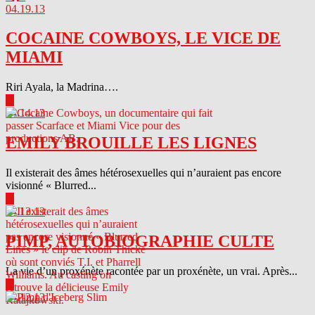
04.19.13
COCAINE COWBOYS, LE VICE DE
MIAMI
Riri Ayala, la Madrina….
▶
04.14.13
EMILY BROUILLE LES LIGNES
Il existerait des âmes hétérosexuelles qui n’auraient pas encore
visionné « Blurred...
▶
04.13.13
PIMP, AUTOBIOGRAPHIE CULTE
La vie d’un proxénète racontée par un proxénète, un vrai. Après...
▶
04.12.13