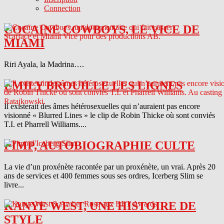
Connection
COCAINE COWBOYS, LE VICE DE
MIAMI
Riri Ayala, la Madrina….
EMILY BROUILLE LES LIGNES
Il existerait des âmes hétérosexuelles qui n’auraient pas encore
visionné « Blurred Lines » le clip de Robin Thicke où sont conviés
T.I. et Pharrell Williams....
PIMP, AUTOBIOGRAPHIE CULTE
La vie d’un proxénète racontée par un proxénète, un vrai. Après 20
ans de services et 400 femmes sous ses ordres, Icerberg Slim se
livre...
KANYE WEST, UNE HISTOIRE DE
STYLE