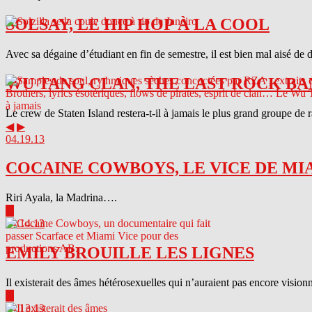
SOLSAY, LE HIP HOP À LA COOL
Avec sa dégaine d’étudiant en fin de semestre, il est bien mal aisé de 
WU TANG CLAN, THE LAST ROCK BA
Le crew de Staten Island restera-t-il à jamais le plus grand groupe de
◀
▶
04.19.13
COCAINE COWBOYS, LE VICE DE MI
Riri Ayala, la Madrina….
▶
04.14.13
EMILY BROUILLE LES LIGNES
Il existerait des âmes hétérosexuelles qui n’auraient pas encore visionn
▶
04.13.13