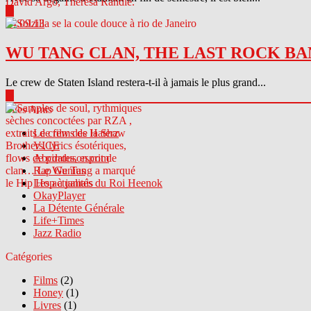
▶
04.09.13
WU TANG CLAN, THE LAST ROCK BA
Le crew de Staten Island restera-t-il à jamais le plus grand...
▶
Sites Amis
Le crew des Haterz
VICE
Abcdrduson.com
Rap Genius
Les actualités du Roi Heenok
OkayPlayer
La Détente Générale
Life+Times
Jazz Radio
Catégories
Films
(2)
Honey
(1)
Livres
(1)