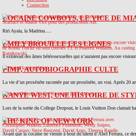
Connection
COCAINE COWBOYS, LE VICE DE MI
Riri Ayala, la Madrina….
EMILY BROUILLE LES LIGNES
Il existerait des âmes hétérosexuelles qui n’auraient pas encore vision
PIMP, AUTOBIOGRAPHIE CULTE
La vie d’un proxénète racontée par un proxénète, un vrai. Après 20 ans
KANYE WEST, UNE HISTOIRE DE STY
Lors de la sortie du College Dropout, le Louis Vuitton Don clamait haut 
THE KING OF NEW YORK
Avant que la cocaïne ne vienne à bout du talent d’Abel Ferrara, ce d