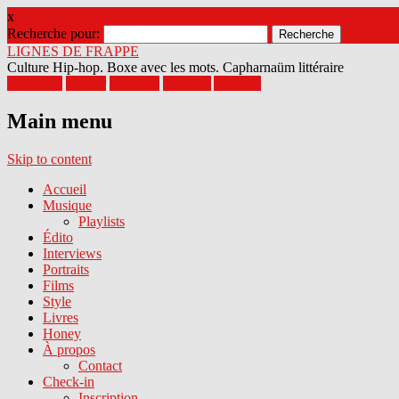
x
Recherche pour:
LIGNES DE FRAPPE
Culture Hip-hop. Boxe avec les mots. Capharnaüm littéraire
Facebook
Twitter
Google+
Pinterest
Youtube
Main menu
Skip to content
Accueil
Musique
Playlists
Édito
Interviews
Portraits
Films
Style
Livres
Honey
À propos
Contact
Check-in
Inscription