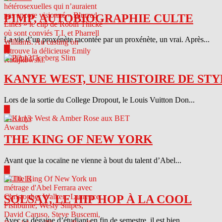
PIMP, AUTOBIOGRAPHIE CULTE
La vie d’un proxénète racontée par un proxénète, un vrai. Après...
▶
04.12.13
KANYE WEST, UNE HISTOIRE DE STY
Lors de la sortie du College Dropout, le Louis Vuitton Don...
▶
04.11.13
THE KING OF NEW YORK
Avant que la cocaïne ne vienne à bout du talent d’Abel...
▶
04.10.13
SOLSAY, LE HIP HOP À LA COOL
Avec sa dégaine d’étudiant en fin de semestre, il est bien...