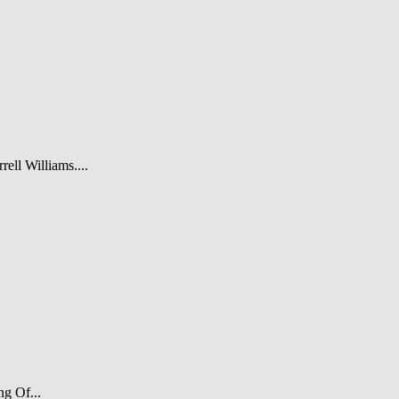
rell Williams....
ng Of...