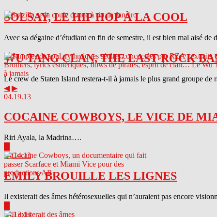
SOLSAY, LE HIP HOP À LA COOL
Avec sa dégaine d’étudiant en fin de semestre, il est bien mal aisé de 
WU TANG CLAN, THE LAST ROCK BA
Le crew de Staten Island restera-t-il à jamais le plus grand groupe de
◀
▶
04.19.13
COCAINE COWBOYS, LE VICE DE MI
Riri Ayala, la Madrina….
▶
04.14.13
EMILY BROUILLE LES LIGNES
Il existerait des âmes hétérosexuelles qui n’auraient pas encore visionn
▶
04.13.13