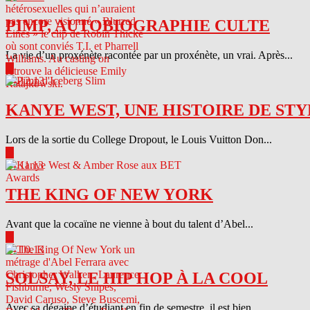
PIMP, AUTOBIOGRAPHIE CULTE
La vie d’un proxénète racontée par un proxénète, un vrai. Après...
▶
04.12.13
KANYE WEST, UNE HISTOIRE DE STY
Lors de la sortie du College Dropout, le Louis Vuitton Don...
▶
04.11.13
THE KING OF NEW YORK
Avant que la cocaïne ne vienne à bout du talent d’Abel...
▶
04.10.13
SOLSAY, LE HIP HOP À LA COOL
Avec sa dégaine d’étudiant en fin de semestre, il est bien...