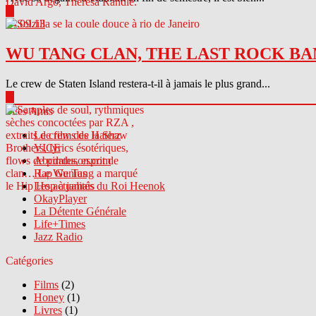
▶
04.09.13
WU TANG CLAN, THE LAST ROCK BA
Le crew de Staten Island restera-t-il à jamais le plus grand...
▶
Sites Amis
Le crew des Haterz
VICE
Abcdrduson.com
Rap Genius
Les actualités du Roi Heenok
OkayPlayer
La Détente Générale
Life+Times
Jazz Radio
Catégories
Films
(2)
Honey
(1)
Livres
(1)