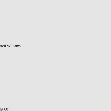
rell Williams....
ng Of...