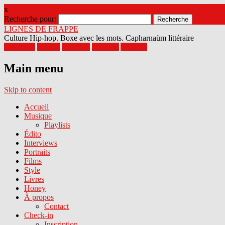
x
Recherche pour:
LIGNES DE FRAPPE
Culture Hip-hop. Boxe avec les mots. Capharnaüm littéraire
Facebook
Twitter
Google+
Pinterest
Youtube
Main menu
Skip to content
Accueil
Musique
Playlists
Édito
Interviews
Portraits
Films
Style
Livres
Honey
À propos
Contact
Check-in
Inscription