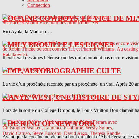
Connection
COCAINE COWBOYS, LE VICE DE MI
Riri Ayala, la Madrina….
EMILY BROUILLE LES LIGNES
Il existerait des âmes hétérosexuelles qui n’auraient pas encore vision
PIMP, AUTOBIOGRAPHIE CULTE
La vie d’un proxénète racontée par un proxénète, un vrai. Après 20 ans
KANYE WEST, UNE HISTOIRE DE STY
Lors de la sortie du College Dropout, le Louis Vuitton Don clamait haut 
THE KING OF NEW YORK
Avant que la cocaïne ne vienne à bout du talent d’Abel Ferrara, ce d