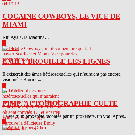
04.19.13
COCAINE COWBOYS, LE VICE DE
MIAMI
Riri Ayala, la Madrina….
▶
04.14.13
EMILY BROUILLE LES LIGNES
Il existerait des âmes hétérosexuelles qui n’auraient pas encore
visionné « Blurred...
▶
04.13.13
PIMP, AUTOBIOGRAPHIE CULTE
La vie d’un proxénète racontée par un proxénète, un vrai. Après...
▶
04.12.13