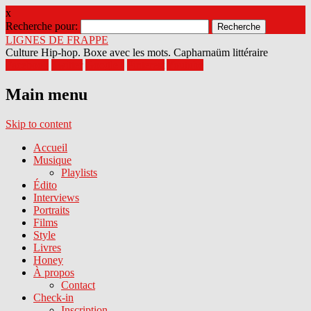
x
Recherche pour:
LIGNES DE FRAPPE
Culture Hip-hop. Boxe avec les mots. Capharnaüm littéraire
Facebook
Twitter
Google+
Pinterest
Youtube
Main menu
Skip to content
Accueil
Musique
Playlists
Édito
Interviews
Portraits
Films
Style
Livres
Honey
À propos
Contact
Check-in
Inscription