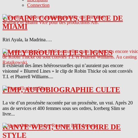
Connection
COCAINE COWBOYS, LE VICE DE
MIAMI
Riri Ayala, la Madrina….
EMILY BROUILLE LES LIGNES
Il existerait des âmes hétérosexuelles qui n’auraient pas encore
visionné « Blurred Lines » le clip de Robin Thicke où sont conviés
T.I. et Pharrell Williams....
PIMP, AUTOBIOGRAPHIE CULTE
La vie d’un proxénète racontée par un proxénète, un vrai. Après 20
ans de services et 400 femmes sous ses ordres, Icerberg Slim se
livre...
KANYE WEST, UNE HISTOIRE DE
STYLE