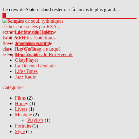
Le crew de Staten Island restera-t-il à jamais le plus grand...
▶
Sites Amis
Le crew des Haterz
VICE
Abcdrduson.com
Rap Genius
Les actualités du Roi Heenok
OkayPlayer
La Détente Générale
Life+Times
Jazz Radio
Catégories
Films
(2)
Honey
(1)
Livres
(1)
Musique
(2)
Playlists
(1)
Portraits
(1)
Style
(1)