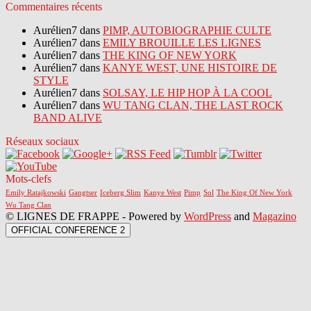
Commentaires récents
Aurélien7 dans
PIMP, AUTOBIOGRAPHIE CULTE
Aurélien7 dans
EMILY BROUILLE LES LIGNES
Aurélien7 dans
THE KING OF NEW YORK
Aurélien7 dans
KANYE WEST, UNE HISTOIRE DE
STYLE
Aurélien7 dans
SOLSAY, LE HIP HOP À LA COOL
Aurélien7 dans
WU TANG CLAN, THE LAST ROCK
BAND ALIVE
Réseaux sociaux
Mots-clefs
Emily Ratajkowski
Gangtser
Iceberg Slim
Kanye West
Pimp
Sol
The King Of New York
Wu Tang Clan
© LIGNES DE FRAPPE - Powered by
WordPress
and
Magazino
OFFICIAL CONFERENCE 2