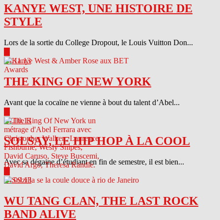
KANYE WEST, UNE HISTOIRE DE
STYLE
Lors de la sortie du College Dropout, le Louis Vuitton Don...
▶
04.11.13
THE KING OF NEW YORK
Avant que la cocaïne ne vienne à bout du talent d’Abel...
▶
04.10.13
SOLSAY, LE HIP HOP À LA COOL
Avec sa dégaine d’étudiant en fin de semestre, il est bien...
▶
04.09.13
WU TANG CLAN, THE LAST ROCK
BAND ALIVE