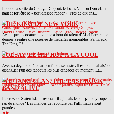
Lors de la sortie du College Dropout, le Louis Vuitton Don clamait
haut et fort être le « best dressed rapper ». Près de dix ans...
THE KING OF NEW YORK
Avant que la cocaïne ne vienne à bout du talent d’Abel Ferrara, ce
dernier a réalisé une poignée de métrages mémorables. Parmi eux,
The King Of...
SOLSAY, LE HIP HOP À LA COOL
Avec sa dégaine d’étudiant en fin de semestre, il est bien mal aisé de
distinguer l’un des rappeurs les plus efficaces du moment. Et...
WU TANG CLAN, THE LAST ROCK
BAND ALIVE
Le crew de Staten Island restera-t-il à jamais le plus grand groupe de
rap du monde? Les chances de répondre par l’affirmative sont
grandes....
◀
▶