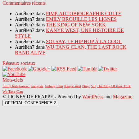
Commentaires récents
Aurélien7 dans
PIMP, AUTOBIOGRAPHIE CULTE
Aurélien7 dans
EMILY BROUILLE LES LIGNES
Aurélien7 dans
THE KING OF NEW YORK
Aurélien7 dans
KANYE WEST, UNE HISTOIRE DE
STYLE
Aurélien7 dans
SOLSAY, LE HIP HOP À LA COOL
Aurélien7 dans
WU TANG CLAN, THE LAST ROCK
BAND ALIVE
Réseaux sociaux
Mots-clefs
Emily Ratajkowski
Gangtser
Iceberg Slim
Kanye West
Pimp
Sol
The King Of New York
Wu Tang Clan
© LIGNES DE FRAPPE - Powered by
WordPress
and
Magazino
OFFICIAL CONFERENCE 2