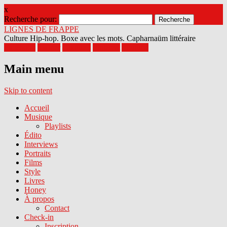
x
Recherche pour:
LIGNES DE FRAPPE
Culture Hip-hop. Boxe avec les mots. Capharnaüm littéraire
Facebook
Twitter
Google+
Pinterest
Youtube
Main menu
Skip to content
Accueil
Musique
Playlists
Édito
Interviews
Portraits
Films
Style
Livres
Honey
À propos
Contact
Check-in
Inscription