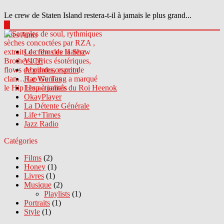
Le crew de Staten Island restera-t-il à jamais le plus grand...
▶
Sites Amis
Le crew des Haterz
VICE
Abcdrduson.com
Rap Genius
Les actualités du Roi Heenok
OkayPlayer
La Détente Générale
Life+Times
Jazz Radio
Catégories
Films
(2)
Honey
(1)
Livres
(1)
Musique
(2)
Playlists
(1)
Portraits
(1)
Style
(1)