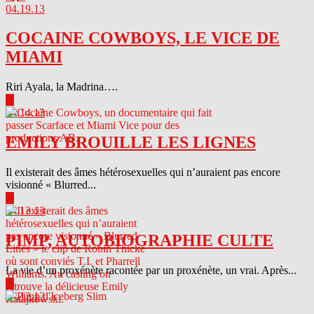
04.19.13
COCAINE COWBOYS, LE VICE DE
MIAMI
Riri Ayala, la Madrina….
▶
04.14.13
EMILY BROUILLE LES LIGNES
Il existerait des âmes hétérosexuelles qui n’auraient pas encore
visionné « Blurred...
▶
04.13.13
PIMP, AUTOBIOGRAPHIE CULTE
La vie d’un proxénète racontée par un proxénète, un vrai. Après...
▶
04.12.13