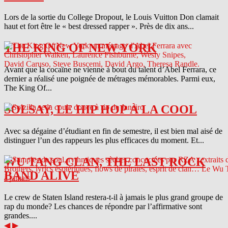
Lors de la sortie du College Dropout, le Louis Vuitton Don clamait
haut et fort être le « best dressed rapper ». Près de dix ans...
THE KING OF NEW YORK
Avant que la cocaïne ne vienne à bout du talent d’Abel Ferrara, ce
dernier a réalisé une poignée de métrages mémorables. Parmi eux,
The King Of...
SOLSAY, LE HIP HOP À LA COOL
Avec sa dégaine d’étudiant en fin de semestre, il est bien mal aisé de
distinguer l’un des rappeurs les plus efficaces du moment. Et...
WU TANG CLAN, THE LAST ROCK
BAND ALIVE
Le crew de Staten Island restera-t-il à jamais le plus grand groupe de
rap du monde? Les chances de répondre par l’affirmative sont
grandes....
◀
▶