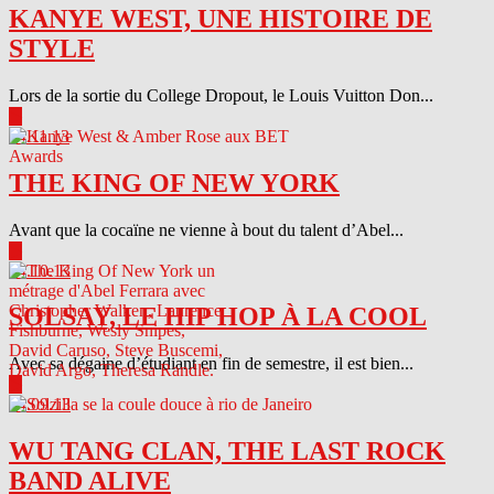
KANYE WEST, UNE HISTOIRE DE
STYLE
Lors de la sortie du College Dropout, le Louis Vuitton Don...
▶
04.11.13
THE KING OF NEW YORK
Avant que la cocaïne ne vienne à bout du talent d’Abel...
▶
04.10.13
SOLSAY, LE HIP HOP À LA COOL
Avec sa dégaine d’étudiant en fin de semestre, il est bien...
▶
04.09.13
WU TANG CLAN, THE LAST ROCK
BAND ALIVE