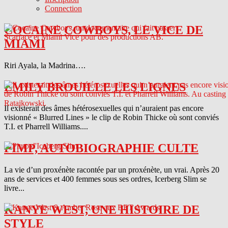
Connection
COCAINE COWBOYS, LE VICE DE
MIAMI
Riri Ayala, la Madrina….
EMILY BROUILLE LES LIGNES
Il existerait des âmes hétérosexuelles qui n’auraient pas encore
visionné « Blurred Lines » le clip de Robin Thicke où sont conviés
T.I. et Pharrell Williams....
PIMP, AUTOBIOGRAPHIE CULTE
La vie d’un proxénète racontée par un proxénète, un vrai. Après 20
ans de services et 400 femmes sous ses ordres, Icerberg Slim se
livre...
KANYE WEST, UNE HISTOIRE DE
STYLE