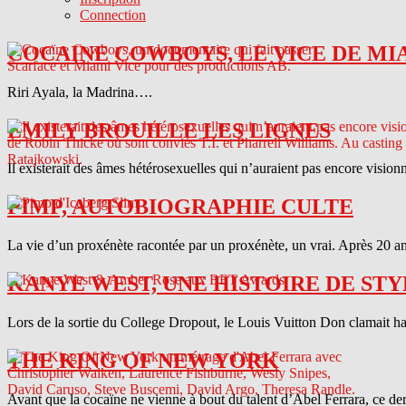
Connection
COCAINE COWBOYS, LE VICE DE MI
Riri Ayala, la Madrina….
EMILY BROUILLE LES LIGNES
Il existerait des âmes hétérosexuelles qui n’auraient pas encore vision
PIMP, AUTOBIOGRAPHIE CULTE
La vie d’un proxénète racontée par un proxénète, un vrai. Après 20 ans
KANYE WEST, UNE HISTOIRE DE STY
Lors de la sortie du College Dropout, le Louis Vuitton Don clamait haut 
THE KING OF NEW YORK
Avant que la cocaïne ne vienne à bout du talent d’Abel Ferrara, ce d