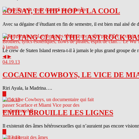
SOLSAY, LE HIP HOP À LA COOL
Avec sa dégaine d’étudiant en fin de semestre, il est bien mal aisé de 
WU TANG CLAN, THE LAST ROCK BA
Le crew de Staten Island restera-t-il à jamais le plus grand groupe de
◀
▶
04.19.13
COCAINE COWBOYS, LE VICE DE MI
Riri Ayala, la Madrina….
▶
04.14.13
EMILY BROUILLE LES LIGNES
Il existerait des âmes hétérosexuelles qui n’auraient pas encore visionn
▶
04.13.13