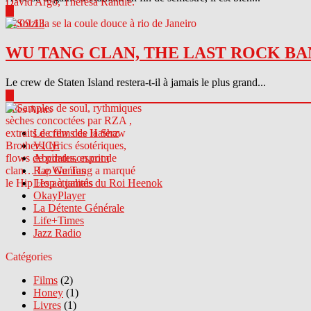
▶
04.09.13
WU TANG CLAN, THE LAST ROCK BA
Le crew de Staten Island restera-t-il à jamais le plus grand...
▶
Sites Amis
Le crew des Haterz
VICE
Abcdrduson.com
Rap Genius
Les actualités du Roi Heenok
OkayPlayer
La Détente Générale
Life+Times
Jazz Radio
Catégories
Films
(2)
Honey
(1)
Livres
(1)