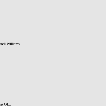
rell Williams....
ng Of...