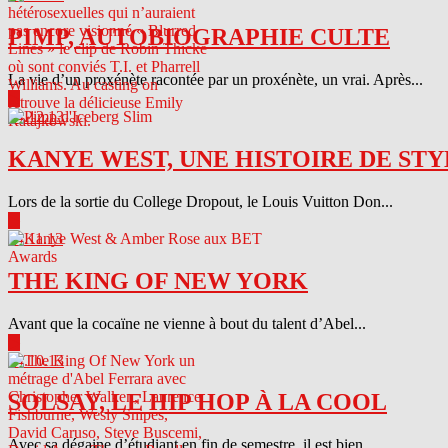
PIMP, AUTOBIOGRAPHIE CULTE
La vie d’un proxénète racontée par un proxénète, un vrai. Après...
▶
04.12.13
KANYE WEST, UNE HISTOIRE DE STY
Lors de la sortie du College Dropout, le Louis Vuitton Don...
▶
04.11.13
THE KING OF NEW YORK
Avant que la cocaïne ne vienne à bout du talent d’Abel...
▶
04.10.13
SOLSAY, LE HIP HOP À LA COOL
Avec sa dégaine d’étudiant en fin de semestre, il est bien...