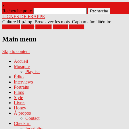
x
Recherche pour:
LIGNES DE FRAPPE
Culture Hip-hop. Boxe avec les mots. Capharnaüm littéraire
Facebook
Twitter
Google+
Pinterest
Youtube
Main menu
Skip to content
Accueil
Musique
Playlists
Édito
Interviews
Portraits
Films
Style
Livres
Honey
À propos
Contact
Check-in
Inscription