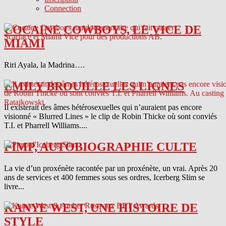
Connection
COCAINE COWBOYS, LE VICE DE
MIAMI
Riri Ayala, la Madrina….
EMILY BROUILLE LES LIGNES
Il existerait des âmes hétérosexuelles qui n’auraient pas encore
visionné « Blurred Lines » le clip de Robin Thicke où sont conviés
T.I. et Pharrell Williams....
PIMP, AUTOBIOGRAPHIE CULTE
La vie d’un proxénète racontée par un proxénète, un vrai. Après 20
ans de services et 400 femmes sous ses ordres, Icerberg Slim se
livre...
KANYE WEST, UNE HISTOIRE DE
STYLE