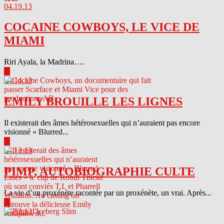
04.19.13
COCAINE COWBOYS, LE VICE DE
MIAMI
Riri Ayala, la Madrina….
▶
04.14.13
EMILY BROUILLE LES LIGNES
Il existerait des âmes hétérosexuelles qui n’auraient pas encore
visionné « Blurred...
▶
04.13.13
PIMP, AUTOBIOGRAPHIE CULTE
La vie d’un proxénète racontée par un proxénète, un vrai. Après...
▶
04.12.13