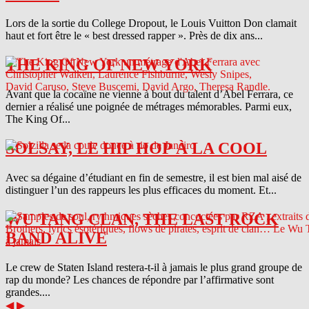
Lors de la sortie du College Dropout, le Louis Vuitton Don clamait
haut et fort être le « best dressed rapper ». Près de dix ans...
THE KING OF NEW YORK
Avant que la cocaïne ne vienne à bout du talent d’Abel Ferrara, ce
dernier a réalisé une poignée de métrages mémorables. Parmi eux,
The King Of...
SOLSAY, LE HIP HOP À LA COOL
Avec sa dégaine d’étudiant en fin de semestre, il est bien mal aisé de
distinguer l’un des rappeurs les plus efficaces du moment. Et...
WU TANG CLAN, THE LAST ROCK
BAND ALIVE
Le crew de Staten Island restera-t-il à jamais le plus grand groupe de
rap du monde? Les chances de répondre par l’affirmative sont
grandes....
◀
▶