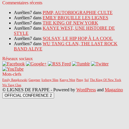
Commentaires récents
Aurélien7 dans
PIMP, AUTOBIOGRAPHIE CULTE
Aurélien7 dans
EMILY BROUILLE LES LIGNES
Aurélien7 dans
THE KING OF NEW YORK
Aurélien7 dans
KANYE WEST, UNE HISTOIRE DE
STYLE
Aurélien7 dans
SOLSAY, LE HIP HOP À LA COOL
Aurélien7 dans
WU TANG CLAN, THE LAST ROCK
BAND ALIVE
Réseaux sociaux
Mots-clefs
Emily Ratajkowski
Gangtser
Iceberg Slim
Kanye West
Pimp
Sol
The King Of New York
Wu Tang Clan
© LIGNES DE FRAPPE - Powered by
WordPress
and
Magazino
OFFICIAL CONFERENCE 2