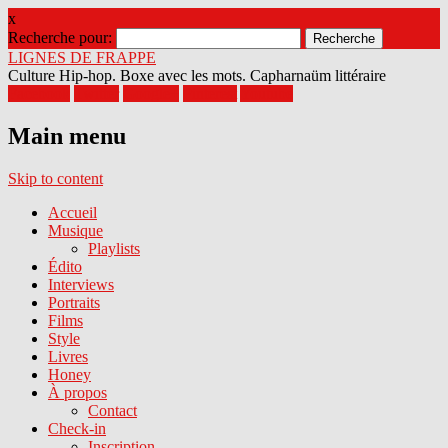
x
Recherche pour:
LIGNES DE FRAPPE
Culture Hip-hop. Boxe avec les mots. Capharnaüm littéraire
Facebook
Twitter
Google+
Pinterest
Youtube
Main menu
Skip to content
Accueil
Musique
Playlists
Édito
Interviews
Portraits
Films
Style
Livres
Honey
À propos
Contact
Check-in
Inscription