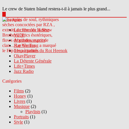
Le crew de Staten Island restera-t-il à jamais le plus grand...
▶
Sites Amis
Le crew des Haterz
VICE
Abcdrduson.com
Rap Genius
Les actualités du Roi Heenok
OkayPlayer
La Détente Générale
Life+Times
Jazz Radio
Catégories
Films
(2)
Honey
(1)
Livres
(1)
Musique
(2)
Playlists
(1)
Portraits
(1)
Style
(1)