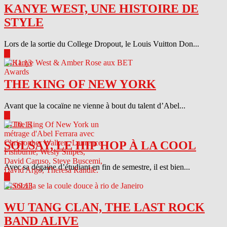
KANYE WEST, UNE HISTOIRE DE
STYLE
Lors de la sortie du College Dropout, le Louis Vuitton Don...
▶
04.11.13
THE KING OF NEW YORK
Avant que la cocaïne ne vienne à bout du talent d’Abel...
▶
04.10.13
SOLSAY, LE HIP HOP À LA COOL
Avec sa dégaine d’étudiant en fin de semestre, il est bien...
▶
04.09.13
WU TANG CLAN, THE LAST ROCK
BAND ALIVE