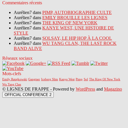
Commentaires récents
Aurélien7 dans
PIMP, AUTOBIOGRAPHIE CULTE
Aurélien7 dans
EMILY BROUILLE LES LIGNES
Aurélien7 dans
THE KING OF NEW YORK
Aurélien7 dans
KANYE WEST, UNE HISTOIRE DE
STYLE
Aurélien7 dans
SOLSAY, LE HIP HOP À LA COOL
Aurélien7 dans
WU TANG CLAN, THE LAST ROCK
BAND ALIVE
Réseaux sociaux
Mots-clefs
Emily Ratajkowski
Gangtser
Iceberg Slim
Kanye West
Pimp
Sol
The King Of New York
Wu Tang Clan
© LIGNES DE FRAPPE - Powered by
WordPress
and
Magazino
OFFICIAL CONFERENCE 2