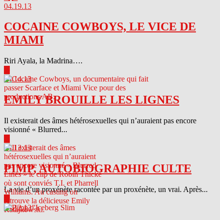
04.19.13
COCAINE COWBOYS, LE VICE DE
MIAMI
Riri Ayala, la Madrina….
▶
04.14.13
EMILY BROUILLE LES LIGNES
Il existerait des âmes hétérosexuelles qui n’auraient pas encore
visionné « Blurred...
▶
04.13.13
PIMP, AUTOBIOGRAPHIE CULTE
La vie d’un proxénète racontée par un proxénète, un vrai. Après...
▶
04.12.13