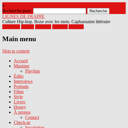
x
Recherche pour:
LIGNES DE FRAPPE
Culture Hip-hop. Boxe avec les mots. Capharnaüm littéraire
Facebook
Twitter
Google+
Pinterest
Youtube
Main menu
Skip to content
Accueil
Musique
Playlists
Édito
Interviews
Portraits
Films
Style
Livres
Honey
À propos
Contact
Check-in
Inscription