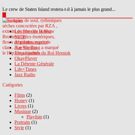
Le crew de Staten Island restera-t-il à jamais le plus grand...
▶
Sites Amis
Le crew des Haterz
VICE
Abcdrduson.com
Rap Genius
Les actualités du Roi Heenok
OkayPlayer
La Détente Générale
Life+Times
Jazz Radio
Catégories
Films
(2)
Honey
(1)
Livres
(1)
Musique
(2)
Playlists
(1)
Portraits
(1)
Style
(1)