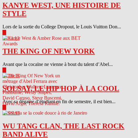
KANYE WEST, UNE HISTOIRE DE
STYLE
Lors de la sortie du College Dropout, le Louis Vuitton Don...
▶
04.11.13
THE KING OF NEW YORK
Avant que la cocaïne ne vienne à bout du talent d’Abel...
▶
04.10.13
SOLSAY, LE HIP HOP À LA COOL
Avec sa dégaine d’étudiant en fin de semestre, il est bien...
▶
04.09.13
WU TANG CLAN, THE LAST ROCK
BAND ALIVE