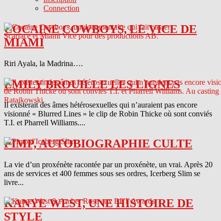
Connection
COCAINE COWBOYS, LE VICE DE
MIAMI
Riri Ayala, la Madrina….
EMILY BROUILLE LES LIGNES
Il existerait des âmes hétérosexuelles qui n’auraient pas encore
visionné « Blurred Lines » le clip de Robin Thicke où sont conviés
T.I. et Pharrell Williams....
PIMP, AUTOBIOGRAPHIE CULTE
La vie d’un proxénète racontée par un proxénète, un vrai. Après 20
ans de services et 400 femmes sous ses ordres, Icerberg Slim se
livre...
KANYE WEST, UNE HISTOIRE DE
STYLE