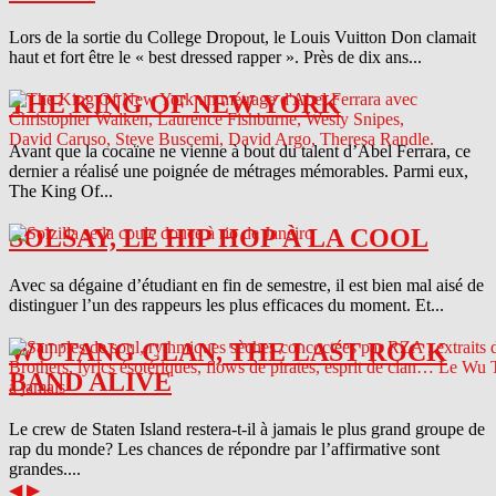
Lors de la sortie du College Dropout, le Louis Vuitton Don clamait
haut et fort être le « best dressed rapper ». Près de dix ans...
THE KING OF NEW YORK
Avant que la cocaïne ne vienne à bout du talent d’Abel Ferrara, ce
dernier a réalisé une poignée de métrages mémorables. Parmi eux,
The King Of...
SOLSAY, LE HIP HOP À LA COOL
Avec sa dégaine d’étudiant en fin de semestre, il est bien mal aisé de
distinguer l’un des rappeurs les plus efficaces du moment. Et...
WU TANG CLAN, THE LAST ROCK
BAND ALIVE
Le crew de Staten Island restera-t-il à jamais le plus grand groupe de
rap du monde? Les chances de répondre par l’affirmative sont
grandes....
◀
▶