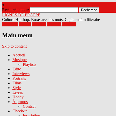
x
Recherche pour:
LIGNES DE FRAPPE
Culture Hip-hop. Boxe avec les mots. Capharnaüm littéraire
Facebook
Twitter
Google+
Pinterest
Youtube
Main menu
Skip to content
Accueil
Musique
Playlists
Édito
Interviews
Portraits
Films
Style
Livres
Honey
À propos
Contact
Check-in
Inscription