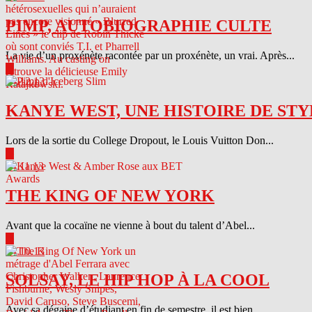
PIMP, AUTOBIOGRAPHIE CULTE
La vie d’un proxénète racontée par un proxénète, un vrai. Après...
▶
04.12.13
KANYE WEST, UNE HISTOIRE DE STY
Lors de la sortie du College Dropout, le Louis Vuitton Don...
▶
04.11.13
THE KING OF NEW YORK
Avant que la cocaïne ne vienne à bout du talent d’Abel...
▶
04.10.13
SOLSAY, LE HIP HOP À LA COOL
Avec sa dégaine d’étudiant en fin de semestre, il est bien...