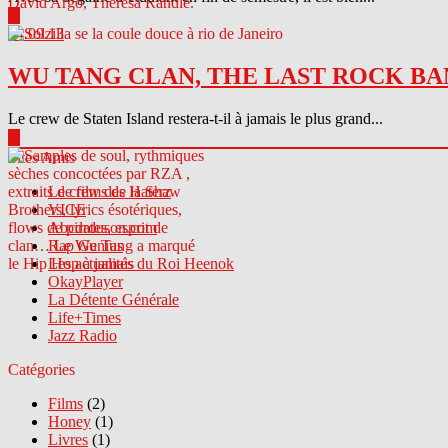
▶
04.09.13
WU TANG CLAN, THE LAST ROCK BA
Le crew de Staten Island restera-t-il à jamais le plus grand...
▶
Sites Amis
Le crew des Haterz
VICE
Abcdrduson.com
Rap Genius
Les actualités du Roi Heenok
OkayPlayer
La Détente Générale
Life+Times
Jazz Radio
Catégories
Films
(2)
Honey
(1)
Livres
(1)