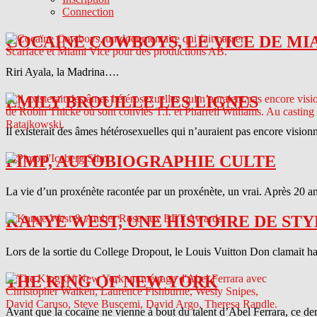
Connection
COCAINE COWBOYS, LE VICE DE MI
Riri Ayala, la Madrina….
EMILY BROUILLE LES LIGNES
Il existerait des âmes hétérosexuelles qui n’auraient pas encore vision
PIMP, AUTOBIOGRAPHIE CULTE
La vie d’un proxénète racontée par un proxénète, un vrai. Après 20 ans
KANYE WEST, UNE HISTOIRE DE STY
Lors de la sortie du College Dropout, le Louis Vuitton Don clamait haut 
THE KING OF NEW YORK
Avant que la cocaïne ne vienne à bout du talent d’Abel Ferrara, ce d