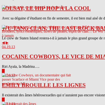
SOLSAY, LE HIP HOP À LA COOL
Avec sa dégaine d’étudiant en fin de semestre, il est bien mal aisé de 
WU TANG CLAN, THE LAST ROCK BA
Le crew de Staten Island restera-t-il à jamais le plus grand groupe de
◀
▶
04.19.13
COCAINE COWBOYS, LE VICE DE MI
Riri Ayala, la Madrina….
▶
04.14.13
EMILY BROUILLE LES LIGNES
Il existerait des âmes hétérosexuelles qui n’auraient pas encore visionn
▶
04.13.13