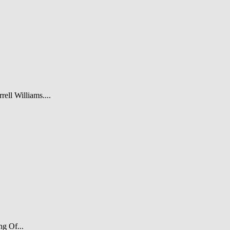
rell Williams....
ng Of...