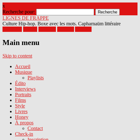
x
Recherche pour:
LIGNES DE FRAPPE
Culture Hip-hop. Boxe avec les mots. Capharnaüm littéraire
Facebook
Twitter
Google+
Pinterest
Youtube
Main menu
Skip to content
Accueil
Musique
Playlists
Édito
Interviews
Portraits
Films
Style
Livres
Honey
À propos
Contact
Check-in
Inscription