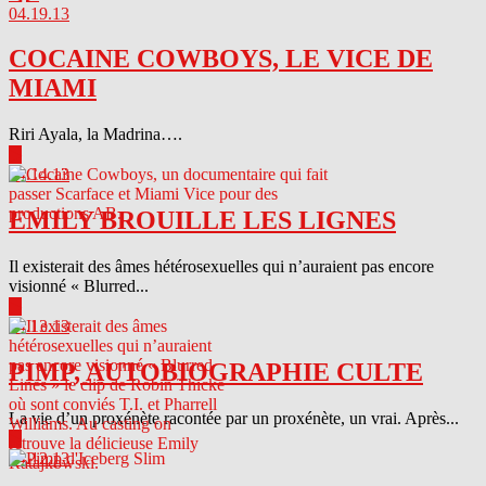
04.19.13
COCAINE COWBOYS, LE VICE DE
MIAMI
Riri Ayala, la Madrina….
▶
04.14.13
EMILY BROUILLE LES LIGNES
Il existerait des âmes hétérosexuelles qui n’auraient pas encore
visionné « Blurred...
▶
04.13.13
PIMP, AUTOBIOGRAPHIE CULTE
La vie d’un proxénète racontée par un proxénète, un vrai. Après...
▶
04.12.13