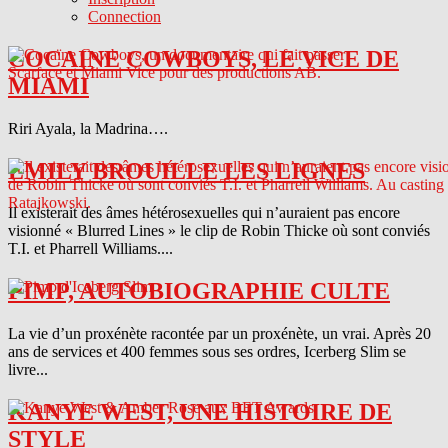
Connection
COCAINE COWBOYS, LE VICE DE
MIAMI
Riri Ayala, la Madrina….
EMILY BROUILLE LES LIGNES
Il existerait des âmes hétérosexuelles qui n’auraient pas encore
visionné « Blurred Lines » le clip de Robin Thicke où sont conviés
T.I. et Pharrell Williams....
PIMP, AUTOBIOGRAPHIE CULTE
La vie d’un proxénète racontée par un proxénète, un vrai. Après 20
ans de services et 400 femmes sous ses ordres, Icerberg Slim se
livre...
KANYE WEST, UNE HISTOIRE DE
STYLE