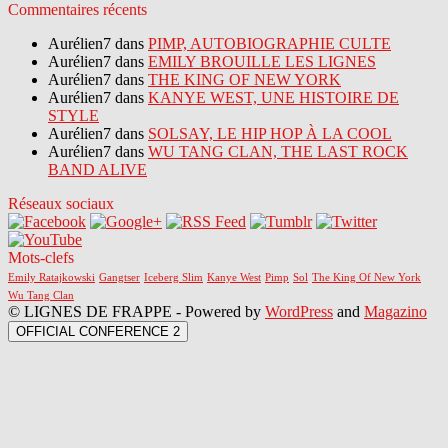
Commentaires récents
Aurélien7 dans
PIMP, AUTOBIOGRAPHIE CULTE
Aurélien7 dans
EMILY BROUILLE LES LIGNES
Aurélien7 dans
THE KING OF NEW YORK
Aurélien7 dans
KANYE WEST, UNE HISTOIRE DE
STYLE
Aurélien7 dans
SOLSAY, LE HIP HOP À LA COOL
Aurélien7 dans
WU TANG CLAN, THE LAST ROCK
BAND ALIVE
Réseaux sociaux
Mots-clefs
Emily Ratajkowski
Gangtser
Iceberg Slim
Kanye West
Pimp
Sol
The King Of New York
Wu Tang Clan
© LIGNES DE FRAPPE - Powered by
WordPress
and
Magazino
OFFICIAL CONFERENCE 2