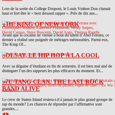
Lors de la sortie du College Dropout, le Louis Vuitton Don clamait
haut et fort être le « best dressed rapper ». Près de dix ans...
THE KING OF NEW YORK
Avant que la cocaïne ne vienne à bout du talent d’Abel Ferrara, ce
dernier a réalisé une poignée de métrages mémorables. Parmi eux,
The King Of...
SOLSAY, LE HIP HOP À LA COOL
Avec sa dégaine d’étudiant en fin de semestre, il est bien mal aisé de
distinguer l’un des rappeurs les plus efficaces du moment. Et...
WU TANG CLAN, THE LAST ROCK
BAND ALIVE
Le crew de Staten Island restera-t-il à jamais le plus grand groupe de
rap du monde? Les chances de répondre par l’affirmative sont
grandes....
◀
▶