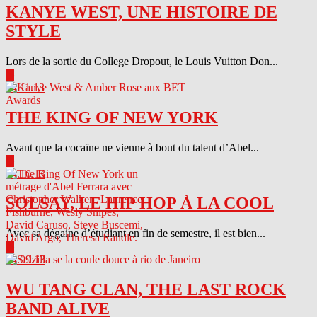
KANYE WEST, UNE HISTOIRE DE
STYLE
Lors de la sortie du College Dropout, le Louis Vuitton Don...
▶
04.11.13
THE KING OF NEW YORK
Avant que la cocaïne ne vienne à bout du talent d’Abel...
▶
04.10.13
SOLSAY, LE HIP HOP À LA COOL
Avec sa dégaine d’étudiant en fin de semestre, il est bien...
▶
04.09.13
WU TANG CLAN, THE LAST ROCK
BAND ALIVE