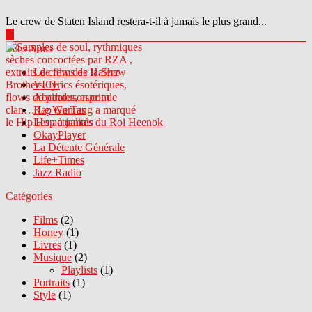
Le crew de Staten Island restera-t-il à jamais le plus grand...
▶
Sites Amis
Le crew des Haterz
VICE
Abcdrduson.com
Rap Genius
Les actualités du Roi Heenok
OkayPlayer
La Détente Générale
Life+Times
Jazz Radio
Catégories
Films
(2)
Honey
(1)
Livres
(1)
Musique
(2)
Playlists
(1)
Portraits
(1)
Style
(1)