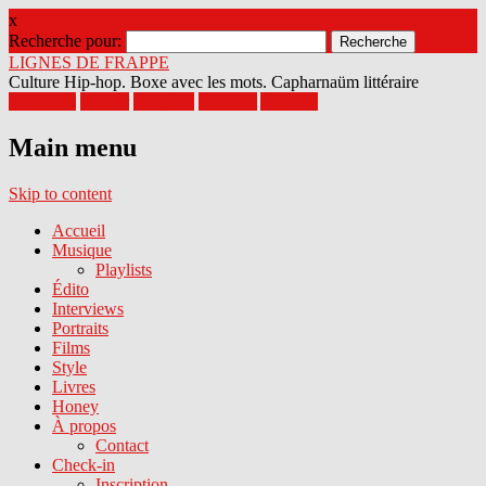
x
Recherche pour:
LIGNES DE FRAPPE
Culture Hip-hop. Boxe avec les mots. Capharnaüm littéraire
Facebook
Twitter
Google+
Pinterest
Youtube
Main menu
Skip to content
Accueil
Musique
Playlists
Édito
Interviews
Portraits
Films
Style
Livres
Honey
À propos
Contact
Check-in
Inscription