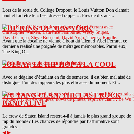
Lors de la sortie du College Dropout, le Louis Vuitton Don clamait
haut et fort être le « best dressed rapper ». Près de dix ans...
THE KING OF NEW YORK
Avant que la cocaïne ne vienne à bout du talent d’Abel Ferrara, ce
dernier a réalisé une poignée de métrages mémorables. Parmi eux,
The King Of...
SOLSAY, LE HIP HOP À LA COOL
Avec sa dégaine d’étudiant en fin de semestre, il est bien mal aisé de
distinguer l’un des rappeurs les plus efficaces du moment. Et...
WU TANG CLAN, THE LAST ROCK
BAND ALIVE
Le crew de Staten Island restera-t-il à jamais le plus grand groupe de
rap du monde? Les chances de répondre par l’affirmative sont
grandes....
◀
▶