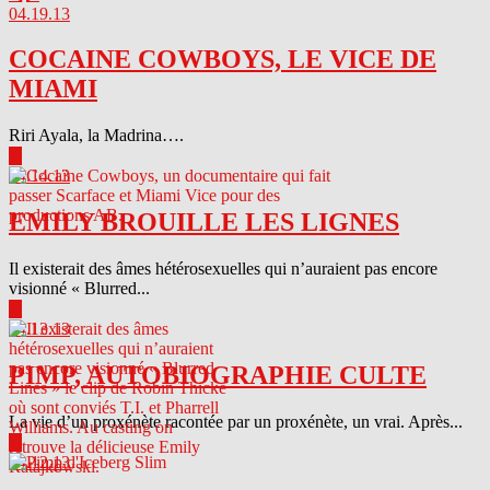
04.19.13
COCAINE COWBOYS, LE VICE DE
MIAMI
Riri Ayala, la Madrina….
▶
04.14.13
EMILY BROUILLE LES LIGNES
Il existerait des âmes hétérosexuelles qui n’auraient pas encore
visionné « Blurred...
▶
04.13.13
PIMP, AUTOBIOGRAPHIE CULTE
La vie d’un proxénète racontée par un proxénète, un vrai. Après...
▶
04.12.13