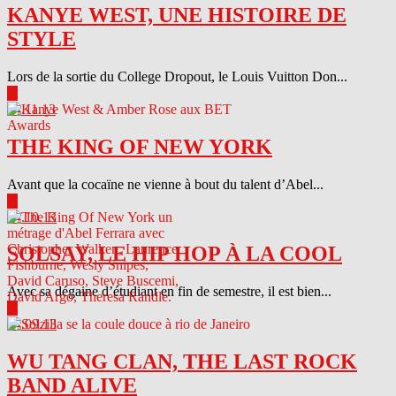
KANYE WEST, UNE HISTOIRE DE
STYLE
Lors de la sortie du College Dropout, le Louis Vuitton Don...
▶
04.11.13
THE KING OF NEW YORK
Avant que la cocaïne ne vienne à bout du talent d’Abel...
▶
04.10.13
SOLSAY, LE HIP HOP À LA COOL
Avec sa dégaine d’étudiant en fin de semestre, il est bien...
▶
04.09.13
WU TANG CLAN, THE LAST ROCK
BAND ALIVE