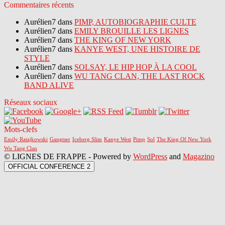
Commentaires récents
Aurélien7 dans
PIMP, AUTOBIOGRAPHIE CULTE
Aurélien7 dans
EMILY BROUILLE LES LIGNES
Aurélien7 dans
THE KING OF NEW YORK
Aurélien7 dans
KANYE WEST, UNE HISTOIRE DE
STYLE
Aurélien7 dans
SOLSAY, LE HIP HOP À LA COOL
Aurélien7 dans
WU TANG CLAN, THE LAST ROCK
BAND ALIVE
Réseaux sociaux
Mots-clefs
Emily Ratajkowski
Gangtser
Iceberg Slim
Kanye West
Pimp
Sol
The King Of New York
Wu Tang Clan
© LIGNES DE FRAPPE - Powered by
WordPress
and
Magazino
OFFICIAL CONFERENCE 2