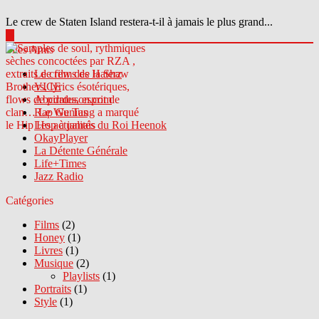
Le crew de Staten Island restera-t-il à jamais le plus grand...
▶
Sites Amis
Le crew des Haterz
VICE
Abcdrduson.com
Rap Genius
Les actualités du Roi Heenok
OkayPlayer
La Détente Générale
Life+Times
Jazz Radio
Catégories
Films
(2)
Honey
(1)
Livres
(1)
Musique
(2)
Playlists
(1)
Portraits
(1)
Style
(1)