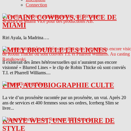
Connection
COCAINE COWBOYS, LE VICE DE
MIAMI
Riri Ayala, la Madrina….
EMILY BROUILLE LES LIGNES
Il existerait des âmes hétérosexuelles qui n’auraient pas encore
visionné « Blurred Lines » le clip de Robin Thicke où sont conviés
T.I. et Pharrell Williams....
PIMP, AUTOBIOGRAPHIE CULTE
La vie d’un proxénète racontée par un proxénète, un vrai. Après 20
ans de services et 400 femmes sous ses ordres, Icerberg Slim se
livre...
KANYE WEST, UNE HISTOIRE DE
STYLE