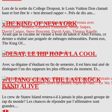
Lors de la sortie du College Dropout, le Louis Vuitton Don clamait
haut et fort être le « best dressed rapper ». Près de dix ans...
THE KING OF NEW YORK
Avant que la cocaïne ne vienne à bout du talent d’Abel Ferrara, ce
dernier a réalisé une poignée de métrages mémorables. Parmi eux,
The King Of...
SOLSAY, LE HIP HOP À LA COOL
Avec sa dégaine d’étudiant en fin de semestre, il est bien mal aisé de
distinguer l’un des rappeurs les plus efficaces du moment. Et...
WU TANG CLAN, THE LAST ROCK
BAND ALIVE
Le crew de Staten Island restera-t-il à jamais le plus grand groupe de
rap du monde? Les chances de répondre par l’affirmative sont
grandes....
◀
▶