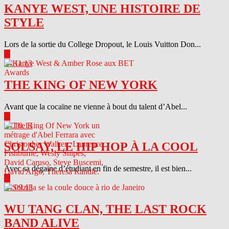
KANYE WEST, UNE HISTOIRE DE
STYLE
Lors de la sortie du College Dropout, le Louis Vuitton Don...
▶
04.11.13
THE KING OF NEW YORK
Avant que la cocaïne ne vienne à bout du talent d’Abel...
▶
04.10.13
SOLSAY, LE HIP HOP À LA COOL
Avec sa dégaine d’étudiant en fin de semestre, il est bien...
▶
04.09.13
WU TANG CLAN, THE LAST ROCK
BAND ALIVE