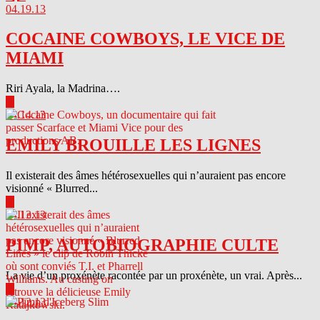
04.19.13
COCAINE COWBOYS, LE VICE DE
MIAMI
Riri Ayala, la Madrina….
▶
04.14.13
EMILY BROUILLE LES LIGNES
Il existerait des âmes hétérosexuelles qui n’auraient pas encore
visionné « Blurred...
▶
04.13.13
PIMP, AUTOBIOGRAPHIE CULTE
La vie d’un proxénète racontée par un proxénète, un vrai. Après...
▶
04.12.13