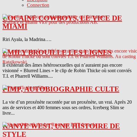
Connection
COCAINE COWBOYS, LE VICE DE
MIAMI
Riri Ayala, la Madrina….
EMILY BROUILLE LES LIGNES
Il existerait des âmes hétérosexuelles qui n’auraient pas encore
visionné « Blurred Lines » le clip de Robin Thicke où sont conviés
T.I. et Pharrell Williams....
PIMP, AUTOBIOGRAPHIE CULTE
La vie d’un proxénète racontée par un proxénète, un vrai. Après 20
ans de services et 400 femmes sous ses ordres, Icerberg Slim se
livre...
KANYE WEST, UNE HISTOIRE DE
STYLE