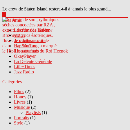
Le crew de Staten Island restera-t-il à jamais le plus grand...
▶
Sites Amis
Le crew des Haterz
VICE
Abcdrduson.com
Rap Genius
Les actualités du Roi Heenok
OkayPlayer
La Détente Générale
Life+Times
Jazz Radio
Catégories
Films
(2)
Honey
(1)
Livres
(1)
Musique
(2)
Playlists
(1)
Portraits
(1)
Style
(1)