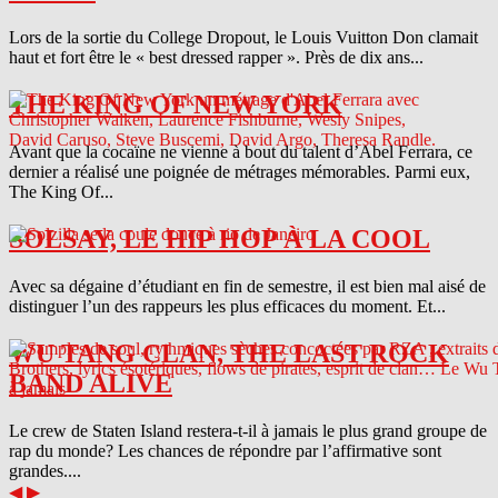
Lors de la sortie du College Dropout, le Louis Vuitton Don clamait
haut et fort être le « best dressed rapper ». Près de dix ans...
THE KING OF NEW YORK
Avant que la cocaïne ne vienne à bout du talent d’Abel Ferrara, ce
dernier a réalisé une poignée de métrages mémorables. Parmi eux,
The King Of...
SOLSAY, LE HIP HOP À LA COOL
Avec sa dégaine d’étudiant en fin de semestre, il est bien mal aisé de
distinguer l’un des rappeurs les plus efficaces du moment. Et...
WU TANG CLAN, THE LAST ROCK
BAND ALIVE
Le crew de Staten Island restera-t-il à jamais le plus grand groupe de
rap du monde? Les chances de répondre par l’affirmative sont
grandes....
◀
▶