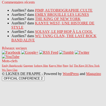
Commentaires récents
Aurélien7 dans
PIMP, AUTOBIOGRAPHIE CULTE
Aurélien7 dans
EMILY BROUILLE LES LIGNES
Aurélien7 dans
THE KING OF NEW YORK
Aurélien7 dans
KANYE WEST, UNE HISTOIRE DE
STYLE
Aurélien7 dans
SOLSAY, LE HIP HOP À LA COOL
Aurélien7 dans
WU TANG CLAN, THE LAST ROCK
BAND ALIVE
Réseaux sociaux
Mots-clefs
Emily Ratajkowski
Gangtser
Iceberg Slim
Kanye West
Pimp
Sol
The King Of New York
Wu Tang Clan
© LIGNES DE FRAPPE - Powered by
WordPress
and
Magazino
OFFICIAL CONFERENCE 2