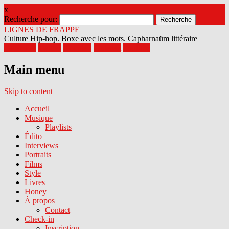
x
Recherche pour:
LIGNES DE FRAPPE
Culture Hip-hop. Boxe avec les mots. Capharnaüm littéraire
Facebook
Twitter
Google+
Pinterest
Youtube
Main menu
Skip to content
Accueil
Musique
Playlists
Édito
Interviews
Portraits
Films
Style
Livres
Honey
À propos
Contact
Check-in
Inscription