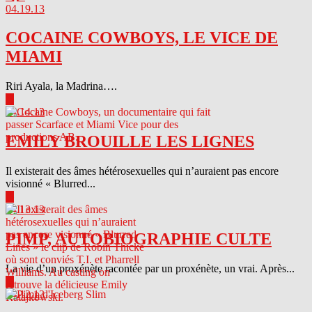
04.19.13
COCAINE COWBOYS, LE VICE DE
MIAMI
Riri Ayala, la Madrina….
▶
04.14.13
EMILY BROUILLE LES LIGNES
Il existerait des âmes hétérosexuelles qui n’auraient pas encore
visionné « Blurred...
▶
04.13.13
PIMP, AUTOBIOGRAPHIE CULTE
La vie d’un proxénète racontée par un proxénète, un vrai. Après...
▶
04.12.13