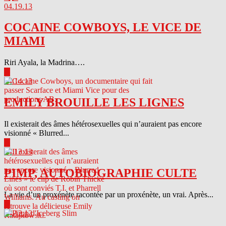
04.19.13
COCAINE COWBOYS, LE VICE DE
MIAMI
Riri Ayala, la Madrina….
▶
04.14.13
EMILY BROUILLE LES LIGNES
Il existerait des âmes hétérosexuelles qui n’auraient pas encore
visionné « Blurred...
▶
04.13.13
PIMP, AUTOBIOGRAPHIE CULTE
La vie d’un proxénète racontée par un proxénète, un vrai. Après...
▶
04.12.13