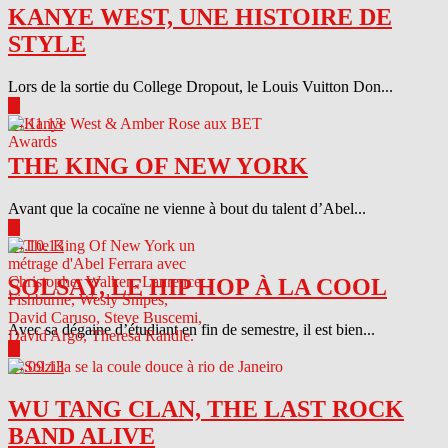
KANYE WEST, UNE HISTOIRE DE
STYLE
Lors de la sortie du College Dropout, le Louis Vuitton Don...
▶
04.11.13
THE KING OF NEW YORK
Avant que la cocaïne ne vienne à bout du talent d’Abel...
▶
04.10.13
SOLSAY, LE HIP HOP À LA COOL
Avec sa dégaine d’étudiant en fin de semestre, il est bien...
▶
04.09.13
WU TANG CLAN, THE LAST ROCK
BAND ALIVE