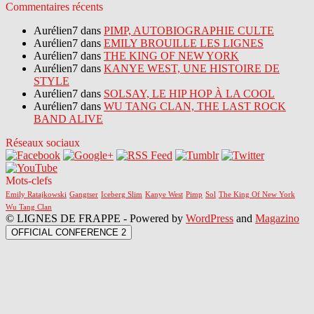
Commentaires récents
Aurélien7 dans
PIMP, AUTOBIOGRAPHIE CULTE
Aurélien7 dans
EMILY BROUILLE LES LIGNES
Aurélien7 dans
THE KING OF NEW YORK
Aurélien7 dans
KANYE WEST, UNE HISTOIRE DE
STYLE
Aurélien7 dans
SOLSAY, LE HIP HOP À LA COOL
Aurélien7 dans
WU TANG CLAN, THE LAST ROCK
BAND ALIVE
Réseaux sociaux
Mots-clefs
Emily Ratajkowski
Gangtser
Iceberg Slim
Kanye West
Pimp
Sol
The King Of New York
Wu Tang Clan
© LIGNES DE FRAPPE - Powered by
WordPress
and
Magazino
OFFICIAL CONFERENCE 2