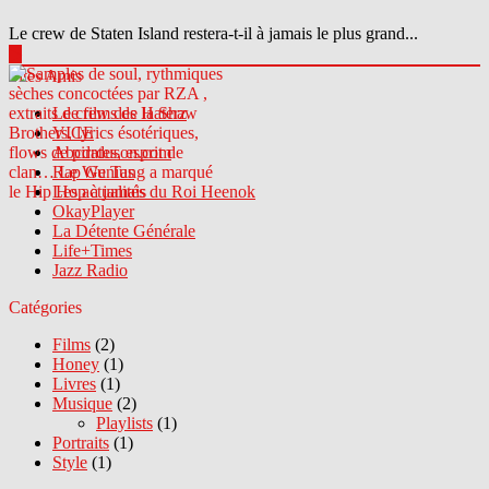
Le crew de Staten Island restera-t-il à jamais le plus grand...
▶
Sites Amis
Le crew des Haterz
VICE
Abcdrduson.com
Rap Genius
Les actualités du Roi Heenok
OkayPlayer
La Détente Générale
Life+Times
Jazz Radio
Catégories
Films
(2)
Honey
(1)
Livres
(1)
Musique
(2)
Playlists
(1)
Portraits
(1)
Style
(1)