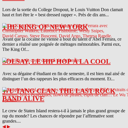
Lors de la sortie du College Dropout, le Louis Vuitton Don clamait
haut et fort être le « best dressed rapper ». Près de dix ans...
THE KING OF NEW YORK
Avant que la cocaïne ne vienne à bout du talent d’Abel Ferrara, ce
dernier a réalisé une poignée de métrages mémorables. Parmi eux,
The King Of...
SOLSAY, LE HIP HOP À LA COOL
Avec sa dégaine d’étudiant en fin de semestre, il est bien mal aisé de
distinguer l’un des rappeurs les plus efficaces du moment. Et...
WU TANG CLAN, THE LAST ROCK
BAND ALIVE
Le crew de Staten Island restera-t-il à jamais le plus grand groupe de
rap du monde? Les chances de répondre par l’affirmative sont
grandes....
◀
▶