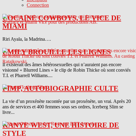
Connection
COCAINE COWBOYS, LE VICE DE
MIAMI
Riri Ayala, la Madrina….
EMILY BROUILLE LES LIGNES
Il existerait des âmes hétérosexuelles qui n’auraient pas encore
visionné « Blurred Lines » le clip de Robin Thicke où sont conviés
T.I. et Pharrell Williams....
PIMP, AUTOBIOGRAPHIE CULTE
La vie d’un proxénète racontée par un proxénète, un vrai. Après 20
ans de services et 400 femmes sous ses ordres, Icerberg Slim se
livre...
KANYE WEST, UNE HISTOIRE DE
STYLE