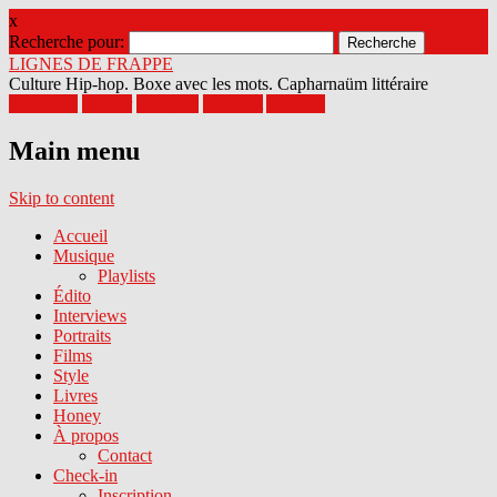
x
Recherche pour:
LIGNES DE FRAPPE
Culture Hip-hop. Boxe avec les mots. Capharnaüm littéraire
Facebook
Twitter
Google+
Pinterest
Youtube
Main menu
Skip to content
Accueil
Musique
Playlists
Édito
Interviews
Portraits
Films
Style
Livres
Honey
À propos
Contact
Check-in
Inscription