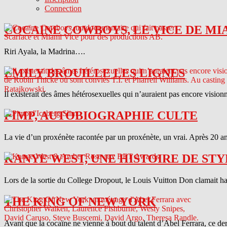
Connection
COCAINE COWBOYS, LE VICE DE MI
Riri Ayala, la Madrina….
EMILY BROUILLE LES LIGNES
Il existerait des âmes hétérosexuelles qui n’auraient pas encore vision
PIMP, AUTOBIOGRAPHIE CULTE
La vie d’un proxénète racontée par un proxénète, un vrai. Après 20 ans
KANYE WEST, UNE HISTOIRE DE STY
Lors de la sortie du College Dropout, le Louis Vuitton Don clamait haut 
THE KING OF NEW YORK
Avant que la cocaïne ne vienne à bout du talent d’Abel Ferrara, ce d