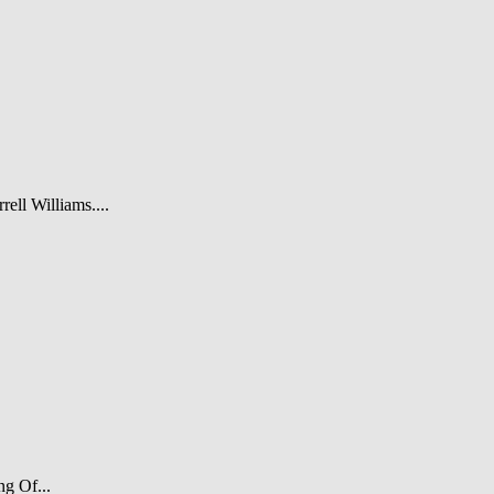
rell Williams....
ng Of...