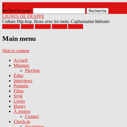
x
Recherche pour:
LIGNES DE FRAPPE
Culture Hip-hop. Boxe avec les mots. Capharnaüm littéraire
Facebook
Twitter
Google+
Pinterest
Youtube
Main menu
Skip to content
Accueil
Musique
Playlists
Édito
Interviews
Portraits
Films
Style
Livres
Honey
À propos
Contact
Check-in
Inscription