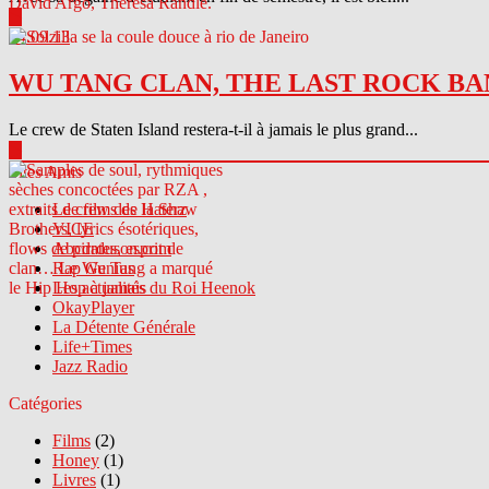
▶
04.09.13
WU TANG CLAN, THE LAST ROCK BA
Le crew de Staten Island restera-t-il à jamais le plus grand...
▶
Sites Amis
Le crew des Haterz
VICE
Abcdrduson.com
Rap Genius
Les actualités du Roi Heenok
OkayPlayer
La Détente Générale
Life+Times
Jazz Radio
Catégories
Films
(2)
Honey
(1)
Livres
(1)