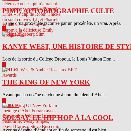
PIMP, AUTOBIOGRAPHIE CULTE
La vie d’un proxénète racontée par un proxénète, un vrai. Après...
▶
04.12.13
KANYE WEST, UNE HISTOIRE DE STY
Lors de la sortie du College Dropout, le Louis Vuitton Don...
▶
04.11.13
THE KING OF NEW YORK
Avant que la cocaïne ne vienne à bout du talent d’Abel...
▶
04.10.13
SOLSAY, LE HIP HOP À LA COOL
Avec sa dégaine d’étudiant en fin de semestre, il est bien...