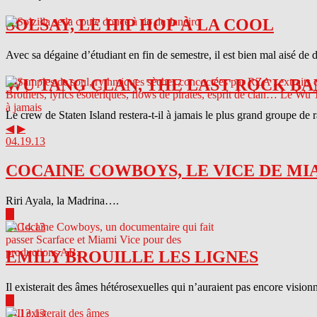
SOLSAY, LE HIP HOP À LA COOL
Avec sa dégaine d’étudiant en fin de semestre, il est bien mal aisé de 
WU TANG CLAN, THE LAST ROCK BA
Le crew de Staten Island restera-t-il à jamais le plus grand groupe de
◀
▶
04.19.13
COCAINE COWBOYS, LE VICE DE MI
Riri Ayala, la Madrina….
▶
04.14.13
EMILY BROUILLE LES LIGNES
Il existerait des âmes hétérosexuelles qui n’auraient pas encore visionn
▶
04.13.13