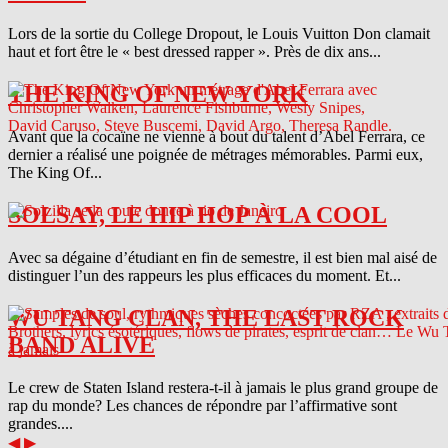
Lors de la sortie du College Dropout, le Louis Vuitton Don clamait
haut et fort être le « best dressed rapper ». Près de dix ans...
THE KING OF NEW YORK
Avant que la cocaïne ne vienne à bout du talent d’Abel Ferrara, ce
dernier a réalisé une poignée de métrages mémorables. Parmi eux,
The King Of...
SOLSAY, LE HIP HOP À LA COOL
Avec sa dégaine d’étudiant en fin de semestre, il est bien mal aisé de
distinguer l’un des rappeurs les plus efficaces du moment. Et...
WU TANG CLAN, THE LAST ROCK
BAND ALIVE
Le crew de Staten Island restera-t-il à jamais le plus grand groupe de
rap du monde? Les chances de répondre par l’affirmative sont
grandes....
◀
▶