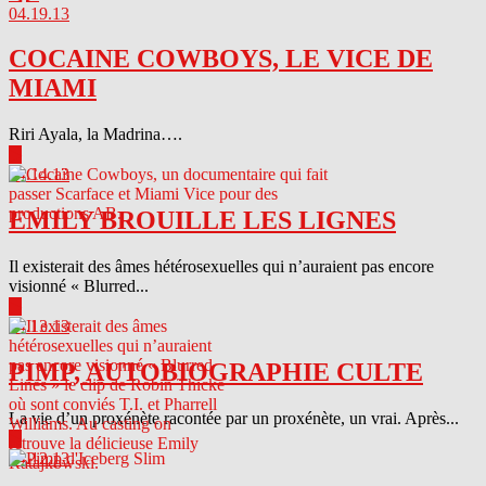
04.19.13
COCAINE COWBOYS, LE VICE DE
MIAMI
Riri Ayala, la Madrina….
▶
04.14.13
EMILY BROUILLE LES LIGNES
Il existerait des âmes hétérosexuelles qui n’auraient pas encore
visionné « Blurred...
▶
04.13.13
PIMP, AUTOBIOGRAPHIE CULTE
La vie d’un proxénète racontée par un proxénète, un vrai. Après...
▶
04.12.13