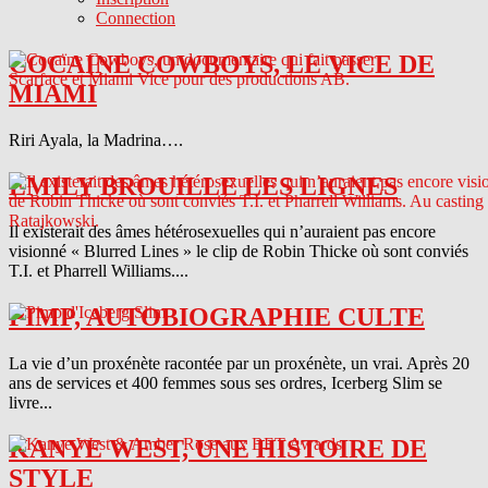
Connection
COCAINE COWBOYS, LE VICE DE
MIAMI
Riri Ayala, la Madrina….
EMILY BROUILLE LES LIGNES
Il existerait des âmes hétérosexuelles qui n’auraient pas encore
visionné « Blurred Lines » le clip de Robin Thicke où sont conviés
T.I. et Pharrell Williams....
PIMP, AUTOBIOGRAPHIE CULTE
La vie d’un proxénète racontée par un proxénète, un vrai. Après 20
ans de services et 400 femmes sous ses ordres, Icerberg Slim se
livre...
KANYE WEST, UNE HISTOIRE DE
STYLE