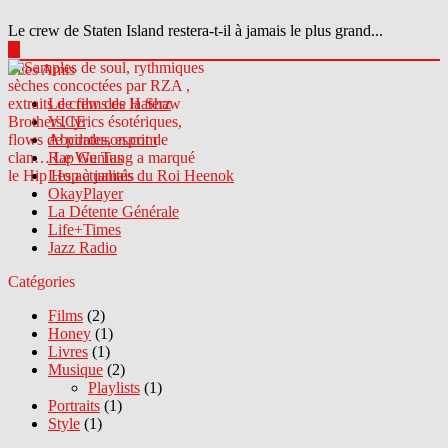
Le crew de Staten Island restera-t-il à jamais le plus grand...
▶
Sites Amis
Le crew des Haterz
VICE
Abcdrduson.com
Rap Genius
Les actualités du Roi Heenok
OkayPlayer
La Détente Générale
Life+Times
Jazz Radio
Catégories
Films
(2)
Honey
(1)
Livres
(1)
Musique
(2)
Playlists
(1)
Portraits
(1)
Style
(1)