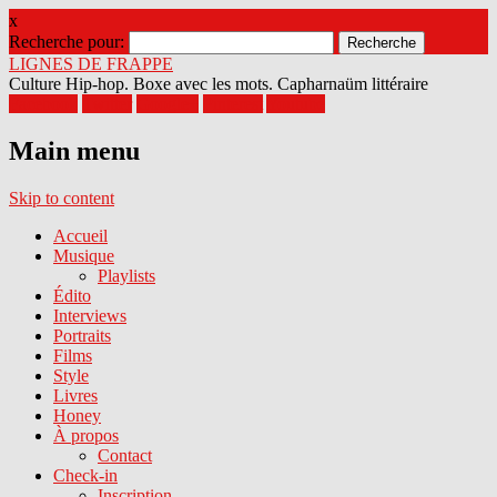
x
Recherche pour:
LIGNES DE FRAPPE
Culture Hip-hop. Boxe avec les mots. Capharnaüm littéraire
Facebook
Twitter
Google+
Pinterest
Youtube
Main menu
Skip to content
Accueil
Musique
Playlists
Édito
Interviews
Portraits
Films
Style
Livres
Honey
À propos
Contact
Check-in
Inscription