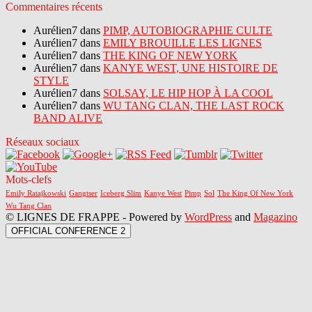
Commentaires récents
Aurélien7 dans
PIMP, AUTOBIOGRAPHIE CULTE
Aurélien7 dans
EMILY BROUILLE LES LIGNES
Aurélien7 dans
THE KING OF NEW YORK
Aurélien7 dans
KANYE WEST, UNE HISTOIRE DE
STYLE
Aurélien7 dans
SOLSAY, LE HIP HOP À LA COOL
Aurélien7 dans
WU TANG CLAN, THE LAST ROCK
BAND ALIVE
Réseaux sociaux
Mots-clefs
Emily Ratajkowski
Gangtser
Iceberg Slim
Kanye West
Pimp
Sol
The King Of New York
Wu Tang Clan
© LIGNES DE FRAPPE - Powered by
WordPress
and
Magazino
OFFICIAL CONFERENCE 2