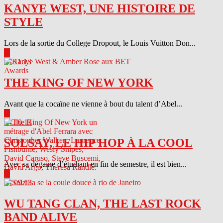
KANYE WEST, UNE HISTOIRE DE
STYLE
Lors de la sortie du College Dropout, le Louis Vuitton Don...
▶
04.11.13
THE KING OF NEW YORK
Avant que la cocaïne ne vienne à bout du talent d’Abel...
▶
04.10.13
SOLSAY, LE HIP HOP À LA COOL
Avec sa dégaine d’étudiant en fin de semestre, il est bien...
▶
04.09.13
WU TANG CLAN, THE LAST ROCK
BAND ALIVE