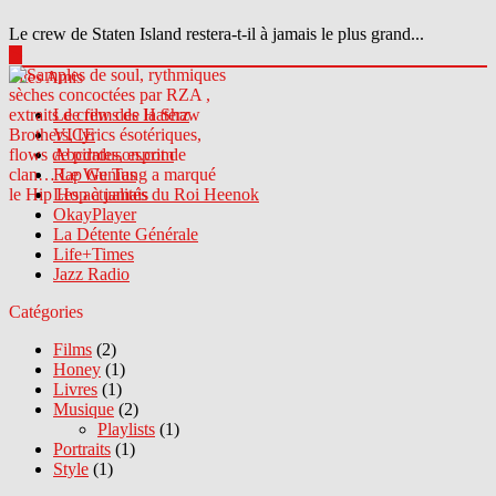
Le crew de Staten Island restera-t-il à jamais le plus grand...
▶
Sites Amis
Le crew des Haterz
VICE
Abcdrduson.com
Rap Genius
Les actualités du Roi Heenok
OkayPlayer
La Détente Générale
Life+Times
Jazz Radio
Catégories
Films
(2)
Honey
(1)
Livres
(1)
Musique
(2)
Playlists
(1)
Portraits
(1)
Style
(1)