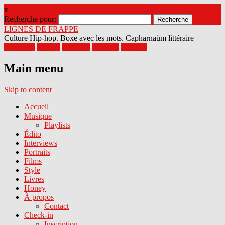
x
Recherche pour:
LIGNES DE FRAPPE
Culture Hip-hop. Boxe avec les mots. Capharnaüm littéraire
Facebook
Twitter
Google+
Pinterest
Youtube
Main menu
Skip to content
Accueil
Musique
Playlists
Édito
Interviews
Portraits
Films
Style
Livres
Honey
À propos
Contact
Check-in
Inscription