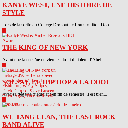
KANYE WEST, UNE HISTOIRE DE
STYLE
Lors de la sortie du College Dropout, le Louis Vuitton Don...
▶
04.11.13
THE KING OF NEW YORK
Avant que la cocaïne ne vienne à bout du talent d’Abel...
▶
04.10.13
SOLSAY, LE HIP HOP À LA COOL
Avec sa dégaine d’étudiant en fin de semestre, il est bien...
▶
04.09.13
WU TANG CLAN, THE LAST ROCK
BAND ALIVE