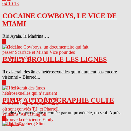
04.19.13
COCAINE COWBOYS, LE VICE DE
MIAMI
Riri Ayala, la Madrina….
▶
04.14.13
EMILY BROUILLE LES LIGNES
Il existerait des âmes hétérosexuelles qui n’auraient pas encore
visionné « Blurred...
▶
04.13.13
PIMP, AUTOBIOGRAPHIE CULTE
La vie d’un proxénète racontée par un proxénète, un vrai. Après...
▶
04.12.13