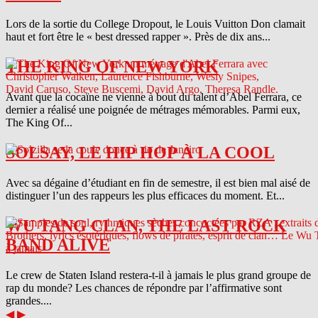
Lors de la sortie du College Dropout, le Louis Vuitton Don clamait
haut et fort être le « best dressed rapper ». Près de dix ans...
THE KING OF NEW YORK
Avant que la cocaïne ne vienne à bout du talent d’Abel Ferrara, ce
dernier a réalisé une poignée de métrages mémorables. Parmi eux,
The King Of...
SOLSAY, LE HIP HOP À LA COOL
Avec sa dégaine d’étudiant en fin de semestre, il est bien mal aisé de
distinguer l’un des rappeurs les plus efficaces du moment. Et...
WU TANG CLAN, THE LAST ROCK
BAND ALIVE
Le crew de Staten Island restera-t-il à jamais le plus grand groupe de
rap du monde? Les chances de répondre par l’affirmative sont
grandes....
◀
▶