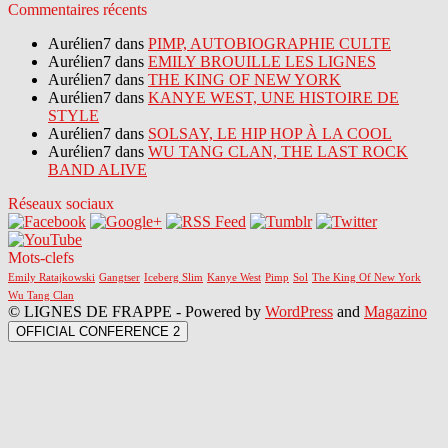
Commentaires récents
Aurélien7 dans
PIMP, AUTOBIOGRAPHIE CULTE
Aurélien7 dans
EMILY BROUILLE LES LIGNES
Aurélien7 dans
THE KING OF NEW YORK
Aurélien7 dans
KANYE WEST, UNE HISTOIRE DE
STYLE
Aurélien7 dans
SOLSAY, LE HIP HOP À LA COOL
Aurélien7 dans
WU TANG CLAN, THE LAST ROCK
BAND ALIVE
Réseaux sociaux
Mots-clefs
Emily Ratajkowski
Gangtser
Iceberg Slim
Kanye West
Pimp
Sol
The King Of New York
Wu Tang Clan
© LIGNES DE FRAPPE - Powered by
WordPress
and
Magazino
OFFICIAL CONFERENCE 2