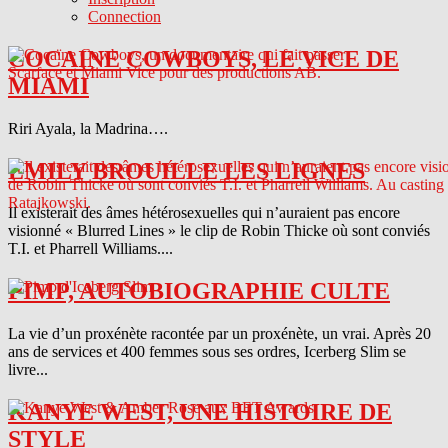
Connection
COCAINE COWBOYS, LE VICE DE
MIAMI
Riri Ayala, la Madrina….
EMILY BROUILLE LES LIGNES
Il existerait des âmes hétérosexuelles qui n’auraient pas encore
visionné « Blurred Lines » le clip de Robin Thicke où sont conviés
T.I. et Pharrell Williams....
PIMP, AUTOBIOGRAPHIE CULTE
La vie d’un proxénète racontée par un proxénète, un vrai. Après 20
ans de services et 400 femmes sous ses ordres, Icerberg Slim se
livre...
KANYE WEST, UNE HISTOIRE DE
STYLE