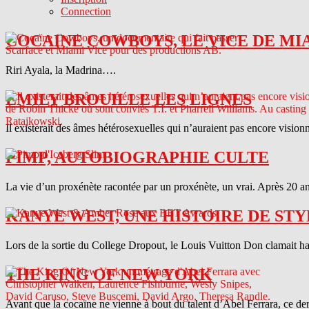
Connection
COCAINE COWBOYS, LE VICE DE MI
Riri Ayala, la Madrina….
EMILY BROUILLE LES LIGNES
Il existerait des âmes hétérosexuelles qui n’auraient pas encore vision
PIMP, AUTOBIOGRAPHIE CULTE
La vie d’un proxénète racontée par un proxénète, un vrai. Après 20 ans
KANYE WEST, UNE HISTOIRE DE STY
Lors de la sortie du College Dropout, le Louis Vuitton Don clamait haut 
THE KING OF NEW YORK
Avant que la cocaïne ne vienne à bout du talent d’Abel Ferrara, ce d