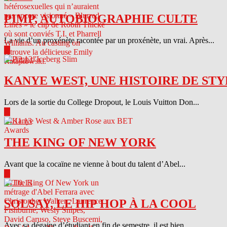
PIMP, AUTOBIOGRAPHIE CULTE
La vie d’un proxénète racontée par un proxénète, un vrai. Après...
▶
04.12.13
KANYE WEST, UNE HISTOIRE DE STY
Lors de la sortie du College Dropout, le Louis Vuitton Don...
▶
04.11.13
THE KING OF NEW YORK
Avant que la cocaïne ne vienne à bout du talent d’Abel...
▶
04.10.13
SOLSAY, LE HIP HOP À LA COOL
Avec sa dégaine d’étudiant en fin de semestre, il est bien...