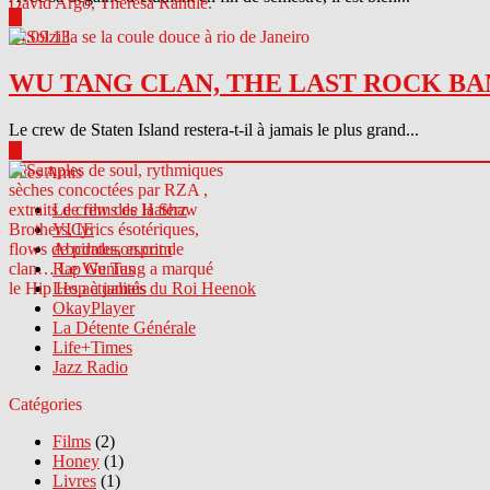
▶
04.09.13
WU TANG CLAN, THE LAST ROCK BA
Le crew de Staten Island restera-t-il à jamais le plus grand...
▶
Sites Amis
Le crew des Haterz
VICE
Abcdrduson.com
Rap Genius
Les actualités du Roi Heenok
OkayPlayer
La Détente Générale
Life+Times
Jazz Radio
Catégories
Films
(2)
Honey
(1)
Livres
(1)