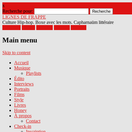
x
Recherche pour:
LIGNES DE FRAPPE
Culture Hip-hop. Boxe avec les mots. Capharnaüm littéraire
Facebook
Twitter
Google+
Pinterest
Youtube
Main menu
Skip to content
Accueil
Musique
Playlists
Édito
Interviews
Portraits
Films
Style
Livres
Honey
À propos
Contact
Check-in
Inscription