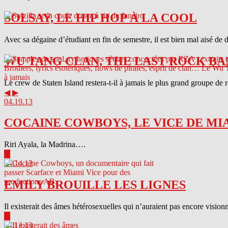
SOLSAY, LE HIP HOP À LA COOL
Avec sa dégaine d’étudiant en fin de semestre, il est bien mal aisé de 
WU TANG CLAN, THE LAST ROCK BA
Le crew de Staten Island restera-t-il à jamais le plus grand groupe de
◀
▶
04.19.13
COCAINE COWBOYS, LE VICE DE MI
Riri Ayala, la Madrina….
▶
04.14.13
EMILY BROUILLE LES LIGNES
Il existerait des âmes hétérosexuelles qui n’auraient pas encore visionn
▶
04.13.13