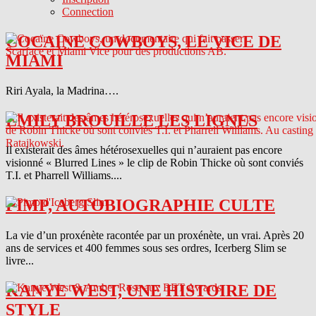
Connection
COCAINE COWBOYS, LE VICE DE
MIAMI
Riri Ayala, la Madrina….
EMILY BROUILLE LES LIGNES
Il existerait des âmes hétérosexuelles qui n’auraient pas encore
visionné « Blurred Lines » le clip de Robin Thicke où sont conviés
T.I. et Pharrell Williams....
PIMP, AUTOBIOGRAPHIE CULTE
La vie d’un proxénète racontée par un proxénète, un vrai. Après 20
ans de services et 400 femmes sous ses ordres, Icerberg Slim se
livre...
KANYE WEST, UNE HISTOIRE DE
STYLE