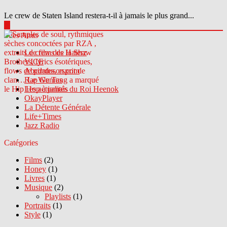
Le crew de Staten Island restera-t-il à jamais le plus grand...
▶
Sites Amis
Le crew des Haterz
VICE
Abcdrduson.com
Rap Genius
Les actualités du Roi Heenok
OkayPlayer
La Détente Générale
Life+Times
Jazz Radio
Catégories
Films
(2)
Honey
(1)
Livres
(1)
Musique
(2)
Playlists
(1)
Portraits
(1)
Style
(1)