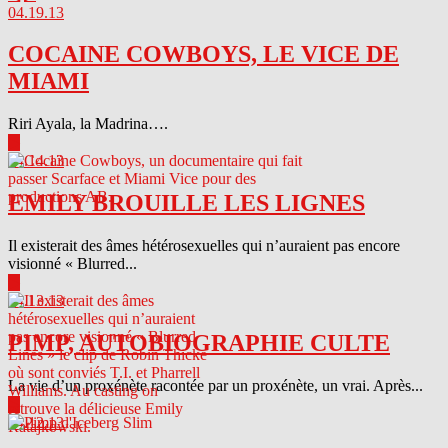
04.19.13
COCAINE COWBOYS, LE VICE DE
MIAMI
Riri Ayala, la Madrina….
▶
04.14.13
EMILY BROUILLE LES LIGNES
Il existerait des âmes hétérosexuelles qui n’auraient pas encore
visionné « Blurred...
▶
04.13.13
PIMP, AUTOBIOGRAPHIE CULTE
La vie d’un proxénète racontée par un proxénète, un vrai. Après...
▶
04.12.13