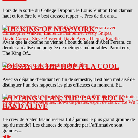
Lors de la sortie du College Dropout, le Louis Vuitton Don clamait
haut et fort être le « best dressed rapper ». Près de dix ans...
THE KING OF NEW YORK
Avant que la cocaïne ne vienne à bout du talent d’Abel Ferrara, ce
dernier a réalisé une poignée de métrages mémorables. Parmi eux,
The King Of...
SOLSAY, LE HIP HOP À LA COOL
Avec sa dégaine d’étudiant en fin de semestre, il est bien mal aisé de
distinguer l’un des rappeurs les plus efficaces du moment. Et...
WU TANG CLAN, THE LAST ROCK
BAND ALIVE
Le crew de Staten Island restera-t-il à jamais le plus grand groupe de
rap du monde? Les chances de répondre par l’affirmative sont
grandes....
◀
▶