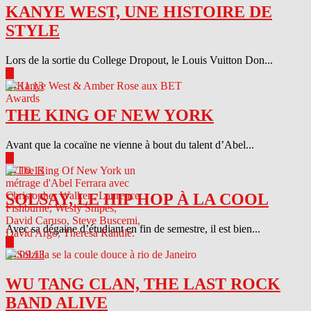
KANYE WEST, UNE HISTOIRE DE
STYLE
Lors de la sortie du College Dropout, le Louis Vuitton Don...
▶
04.11.13
THE KING OF NEW YORK
Avant que la cocaïne ne vienne à bout du talent d’Abel...
▶
04.10.13
SOLSAY, LE HIP HOP À LA COOL
Avec sa dégaine d’étudiant en fin de semestre, il est bien...
▶
04.09.13
WU TANG CLAN, THE LAST ROCK
BAND ALIVE