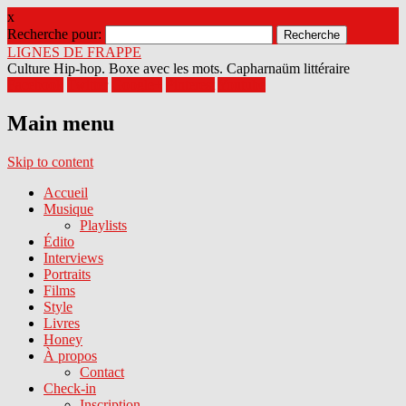
x
Recherche pour:
LIGNES DE FRAPPE
Culture Hip-hop. Boxe avec les mots. Capharnaüm littéraire
Facebook
Twitter
Google+
Pinterest
Youtube
Main menu
Skip to content
Accueil
Musique
Playlists
Édito
Interviews
Portraits
Films
Style
Livres
Honey
À propos
Contact
Check-in
Inscription