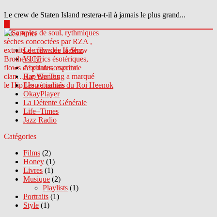
Le crew de Staten Island restera-t-il à jamais le plus grand...
▶
Sites Amis
Le crew des Haterz
VICE
Abcdrduson.com
Rap Genius
Les actualités du Roi Heenok
OkayPlayer
La Détente Générale
Life+Times
Jazz Radio
Catégories
Films
(2)
Honey
(1)
Livres
(1)
Musique
(2)
Playlists
(1)
Portraits
(1)
Style
(1)