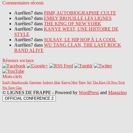
Commentaires récents
Aurélien7 dans
PIMP, AUTOBIOGRAPHIE CULTE
Aurélien7 dans
EMILY BROUILLE LES LIGNES
Aurélien7 dans
THE KING OF NEW YORK
Aurélien7 dans
KANYE WEST, UNE HISTOIRE DE
STYLE
Aurélien7 dans
SOLSAY, LE HIP HOP À LA COOL
Aurélien7 dans
WU TANG CLAN, THE LAST ROCK
BAND ALIVE
Réseaux sociaux
Mots-clefs
Emily Ratajkowski
Gangtser
Iceberg Slim
Kanye West
Pimp
Sol
The King Of New York
Wu Tang Clan
© LIGNES DE FRAPPE - Powered by
WordPress
and
Magazino
OFFICIAL CONFERENCE 2