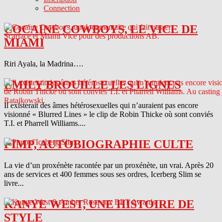
Connection
COCAINE COWBOYS, LE VICE DE
MIAMI
Riri Ayala, la Madrina….
EMILY BROUILLE LES LIGNES
Il existerait des âmes hétérosexuelles qui n’auraient pas encore
visionné « Blurred Lines » le clip de Robin Thicke où sont conviés
T.I. et Pharrell Williams....
PIMP, AUTOBIOGRAPHIE CULTE
La vie d’un proxénète racontée par un proxénète, un vrai. Après 20
ans de services et 400 femmes sous ses ordres, Icerberg Slim se
livre...
KANYE WEST, UNE HISTOIRE DE
STYLE