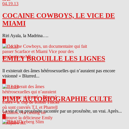
04.19.13
COCAINE COWBOYS, LE VICE DE
MIAMI
Riri Ayala, la Madrina….
▶
04.14.13
EMILY BROUILLE LES LIGNES
Il existerait des âmes hétérosexuelles qui n’auraient pas encore
visionné « Blurred...
▶
04.13.13
PIMP, AUTOBIOGRAPHIE CULTE
La vie d’un proxénète racontée par un proxénète, un vrai. Après...
▶
04.12.13