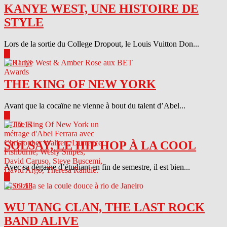
KANYE WEST, UNE HISTOIRE DE
STYLE
Lors de la sortie du College Dropout, le Louis Vuitton Don...
▶
04.11.13
THE KING OF NEW YORK
Avant que la cocaïne ne vienne à bout du talent d’Abel...
▶
04.10.13
SOLSAY, LE HIP HOP À LA COOL
Avec sa dégaine d’étudiant en fin de semestre, il est bien...
▶
04.09.13
WU TANG CLAN, THE LAST ROCK
BAND ALIVE