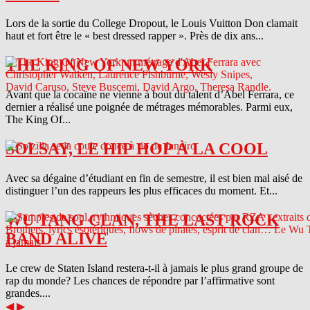
Lors de la sortie du College Dropout, le Louis Vuitton Don clamait
haut et fort être le « best dressed rapper ». Près de dix ans...
THE KING OF NEW YORK
Avant que la cocaïne ne vienne à bout du talent d’Abel Ferrara, ce
dernier a réalisé une poignée de métrages mémorables. Parmi eux,
The King Of...
SOLSAY, LE HIP HOP À LA COOL
Avec sa dégaine d’étudiant en fin de semestre, il est bien mal aisé de
distinguer l’un des rappeurs les plus efficaces du moment. Et...
WU TANG CLAN, THE LAST ROCK
BAND ALIVE
Le crew de Staten Island restera-t-il à jamais le plus grand groupe de
rap du monde? Les chances de répondre par l’affirmative sont
grandes....
◀
▶