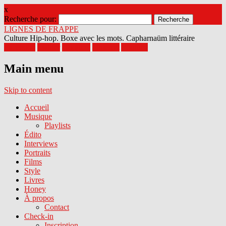
x
Recherche pour:
LIGNES DE FRAPPE
Culture Hip-hop. Boxe avec les mots. Capharnaüm littéraire
Facebook
Twitter
Google+
Pinterest
Youtube
Main menu
Skip to content
Accueil
Musique
Playlists
Édito
Interviews
Portraits
Films
Style
Livres
Honey
À propos
Contact
Check-in
Inscription