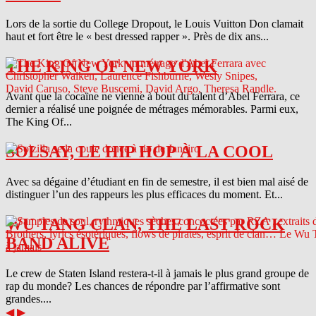
Lors de la sortie du College Dropout, le Louis Vuitton Don clamait
haut et fort être le « best dressed rapper ». Près de dix ans...
THE KING OF NEW YORK
Avant que la cocaïne ne vienne à bout du talent d’Abel Ferrara, ce
dernier a réalisé une poignée de métrages mémorables. Parmi eux,
The King Of...
SOLSAY, LE HIP HOP À LA COOL
Avec sa dégaine d’étudiant en fin de semestre, il est bien mal aisé de
distinguer l’un des rappeurs les plus efficaces du moment. Et...
WU TANG CLAN, THE LAST ROCK
BAND ALIVE
Le crew de Staten Island restera-t-il à jamais le plus grand groupe de
rap du monde? Les chances de répondre par l’affirmative sont
grandes....
◀
▶