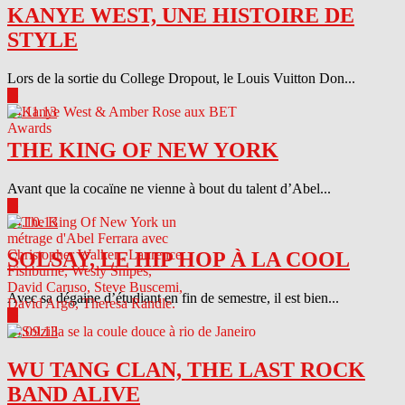
KANYE WEST, UNE HISTOIRE DE
STYLE
Lors de la sortie du College Dropout, le Louis Vuitton Don...
▶
04.11.13
THE KING OF NEW YORK
Avant que la cocaïne ne vienne à bout du talent d’Abel...
▶
04.10.13
SOLSAY, LE HIP HOP À LA COOL
Avec sa dégaine d’étudiant en fin de semestre, il est bien...
▶
04.09.13
WU TANG CLAN, THE LAST ROCK
BAND ALIVE