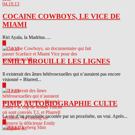
04.19.13
COCAINE COWBOYS, LE VICE DE
MIAMI
Riri Ayala, la Madrina….
▶
04.14.13
EMILY BROUILLE LES LIGNES
Il existerait des âmes hétérosexuelles qui n’auraient pas encore
visionné « Blurred...
▶
04.13.13
PIMP, AUTOBIOGRAPHIE CULTE
La vie d’un proxénète racontée par un proxénète, un vrai. Après...
▶
04.12.13