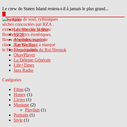
Le crew de Staten Island restera-t-il à jamais le plus grand...
▶
Sites Amis
Le crew des Haterz
VICE
Abcdrduson.com
Rap Genius
Les actualités du Roi Heenok
OkayPlayer
La Détente Générale
Life+Times
Jazz Radio
Catégories
Films
(2)
Honey
(1)
Livres
(1)
Musique
(2)
Playlists
(1)
Portraits
(1)
Style
(1)