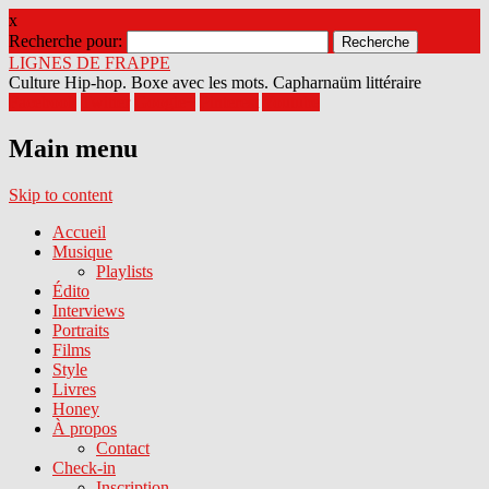
x
Recherche pour:
LIGNES DE FRAPPE
Culture Hip-hop. Boxe avec les mots. Capharnaüm littéraire
Facebook
Twitter
Google+
Pinterest
Youtube
Main menu
Skip to content
Accueil
Musique
Playlists
Édito
Interviews
Portraits
Films
Style
Livres
Honey
À propos
Contact
Check-in
Inscription