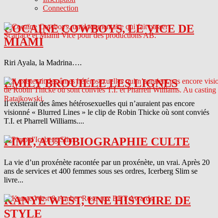
Connection
COCAINE COWBOYS, LE VICE DE
MIAMI
Riri Ayala, la Madrina….
EMILY BROUILLE LES LIGNES
Il existerait des âmes hétérosexuelles qui n’auraient pas encore
visionné « Blurred Lines » le clip de Robin Thicke où sont conviés
T.I. et Pharrell Williams....
PIMP, AUTOBIOGRAPHIE CULTE
La vie d’un proxénète racontée par un proxénète, un vrai. Après 20
ans de services et 400 femmes sous ses ordres, Icerberg Slim se
livre...
KANYE WEST, UNE HISTOIRE DE
STYLE