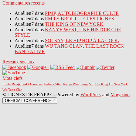
Commentaires récents
Aurélien7 dans
PIMP, AUTOBIOGRAPHIE CULTE
Aurélien7 dans
EMILY BROUILLE LES LIGNES
Aurélien7 dans
THE KING OF NEW YORK
Aurélien7 dans
KANYE WEST, UNE HISTOIRE DE
STYLE
Aurélien7 dans
SOLSAY, LE HIP HOP À LA COOL
Aurélien7 dans
WU TANG CLAN, THE LAST ROCK
BAND ALIVE
Réseaux sociaux
Mots-clefs
Emily Ratajkowski
Gangtser
Iceberg Slim
Kanye West
Pimp
Sol
The King Of New York
Wu Tang Clan
© LIGNES DE FRAPPE - Powered by
WordPress
and
Magazino
OFFICIAL CONFERENCE 2