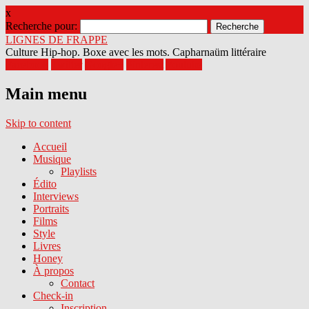
x
Recherche pour:
LIGNES DE FRAPPE
Culture Hip-hop. Boxe avec les mots. Capharnaüm littéraire
Facebook
Twitter
Google+
Pinterest
Youtube
Main menu
Skip to content
Accueil
Musique
Playlists
Édito
Interviews
Portraits
Films
Style
Livres
Honey
À propos
Contact
Check-in
Inscription