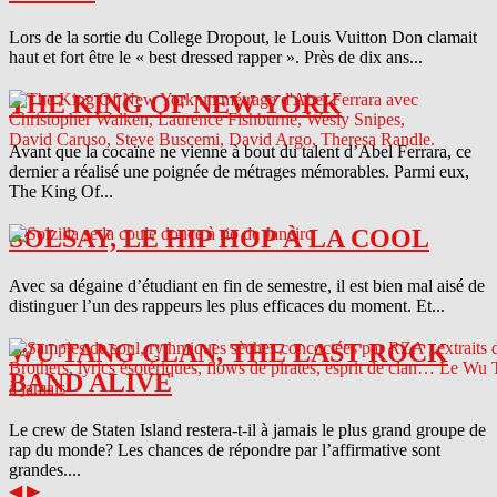
Lors de la sortie du College Dropout, le Louis Vuitton Don clamait
haut et fort être le « best dressed rapper ». Près de dix ans...
THE KING OF NEW YORK
Avant que la cocaïne ne vienne à bout du talent d’Abel Ferrara, ce
dernier a réalisé une poignée de métrages mémorables. Parmi eux,
The King Of...
SOLSAY, LE HIP HOP À LA COOL
Avec sa dégaine d’étudiant en fin de semestre, il est bien mal aisé de
distinguer l’un des rappeurs les plus efficaces du moment. Et...
WU TANG CLAN, THE LAST ROCK
BAND ALIVE
Le crew de Staten Island restera-t-il à jamais le plus grand groupe de
rap du monde? Les chances de répondre par l’affirmative sont
grandes....
◀
▶