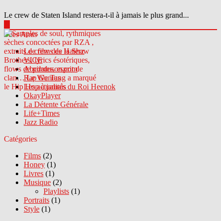
Le crew de Staten Island restera-t-il à jamais le plus grand...
▶
Sites Amis
Le crew des Haterz
VICE
Abcdrduson.com
Rap Genius
Les actualités du Roi Heenok
OkayPlayer
La Détente Générale
Life+Times
Jazz Radio
Catégories
Films
(2)
Honey
(1)
Livres
(1)
Musique
(2)
Playlists
(1)
Portraits
(1)
Style
(1)