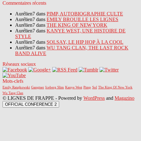
Commentaires récents
Aurélien7 dans
PIMP, AUTOBIOGRAPHIE CULTE
Aurélien7 dans
EMILY BROUILLE LES LIGNES
Aurélien7 dans
THE KING OF NEW YORK
Aurélien7 dans
KANYE WEST, UNE HISTOIRE DE
STYLE
Aurélien7 dans
SOLSAY, LE HIP HOP À LA COOL
Aurélien7 dans
WU TANG CLAN, THE LAST ROCK
BAND ALIVE
Réseaux sociaux
Mots-clefs
Emily Ratajkowski
Gangtser
Iceberg Slim
Kanye West
Pimp
Sol
The King Of New York
Wu Tang Clan
© LIGNES DE FRAPPE - Powered by
WordPress
and
Magazino
OFFICIAL CONFERENCE 2