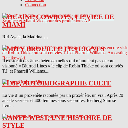
Connection
COCAINE COWBOYS, LE VICE DE
MIAMI
Riri Ayala, la Madrina….
EMILY BROUILLE LES LIGNES
Il existerait des âmes hétérosexuelles qui n’auraient pas encore
visionné « Blurred Lines » le clip de Robin Thicke où sont conviés
T.I. et Pharrell Williams....
PIMP, AUTOBIOGRAPHIE CULTE
La vie d’un proxénète racontée par un proxénète, un vrai. Après 20
ans de services et 400 femmes sous ses ordres, Icerberg Slim se
livre...
KANYE WEST, UNE HISTOIRE DE
STYLE