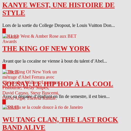
KANYE WEST, UNE HISTOIRE DE
STYLE
Lors de la sortie du College Dropout, le Louis Vuitton Don...
▶
04.11.13
THE KING OF NEW YORK
Avant que la cocaïne ne vienne à bout du talent d’Abel...
▶
04.10.13
SOLSAY, LE HIP HOP À LA COOL
Avec sa dégaine d’étudiant en fin de semestre, il est bien...
▶
04.09.13
WU TANG CLAN, THE LAST ROCK
BAND ALIVE