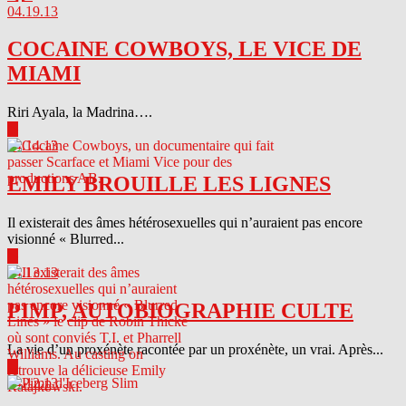
04.19.13
COCAINE COWBOYS, LE VICE DE
MIAMI
Riri Ayala, la Madrina….
▶
04.14.13
EMILY BROUILLE LES LIGNES
Il existerait des âmes hétérosexuelles qui n’auraient pas encore
visionné « Blurred...
▶
04.13.13
PIMP, AUTOBIOGRAPHIE CULTE
La vie d’un proxénète racontée par un proxénète, un vrai. Après...
▶
04.12.13