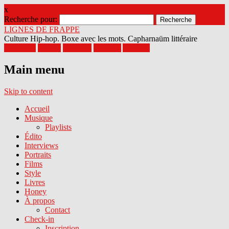
x
Recherche pour:
LIGNES DE FRAPPE
Culture Hip-hop. Boxe avec les mots. Capharnaüm littéraire
Facebook
Twitter
Google+
Pinterest
Youtube
Main menu
Skip to content
Accueil
Musique
Playlists
Édito
Interviews
Portraits
Films
Style
Livres
Honey
À propos
Contact
Check-in
Inscription