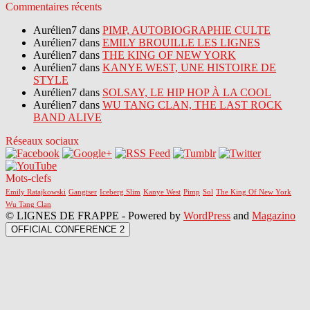
Commentaires récents
Aurélien7 dans
PIMP, AUTOBIOGRAPHIE CULTE
Aurélien7 dans
EMILY BROUILLE LES LIGNES
Aurélien7 dans
THE KING OF NEW YORK
Aurélien7 dans
KANYE WEST, UNE HISTOIRE DE
STYLE
Aurélien7 dans
SOLSAY, LE HIP HOP À LA COOL
Aurélien7 dans
WU TANG CLAN, THE LAST ROCK
BAND ALIVE
Réseaux sociaux
Mots-clefs
Emily Ratajkowski
Gangtser
Iceberg Slim
Kanye West
Pimp
Sol
The King Of New York
Wu Tang Clan
© LIGNES DE FRAPPE - Powered by
WordPress
and
Magazino
OFFICIAL CONFERENCE 2