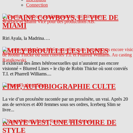
Connection
COCAINE COWBOYS, LE VICE DE
MIAMI
Riri Ayala, la Madrina….
EMILY BROUILLE LES LIGNES
Il existerait des âmes hétérosexuelles qui n’auraient pas encore
visionné « Blurred Lines » le clip de Robin Thicke où sont conviés
T.I. et Pharrell Williams....
PIMP, AUTOBIOGRAPHIE CULTE
La vie d’un proxénète racontée par un proxénète, un vrai. Après 20
ans de services et 400 femmes sous ses ordres, Icerberg Slim se
livre...
KANYE WEST, UNE HISTOIRE DE
STYLE