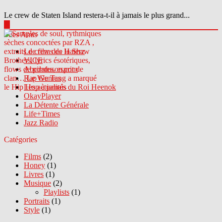
Le crew de Staten Island restera-t-il à jamais le plus grand...
▶
Sites Amis
Le crew des Haterz
VICE
Abcdrduson.com
Rap Genius
Les actualités du Roi Heenok
OkayPlayer
La Détente Générale
Life+Times
Jazz Radio
Catégories
Films
(2)
Honey
(1)
Livres
(1)
Musique
(2)
Playlists
(1)
Portraits
(1)
Style
(1)