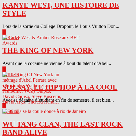
KANYE WEST, UNE HISTOIRE DE
STYLE
Lors de la sortie du College Dropout, le Louis Vuitton Don...
▶
04.11.13
THE KING OF NEW YORK
Avant que la cocaïne ne vienne à bout du talent d’Abel...
▶
04.10.13
SOLSAY, LE HIP HOP À LA COOL
Avec sa dégaine d’étudiant en fin de semestre, il est bien...
▶
04.09.13
WU TANG CLAN, THE LAST ROCK
BAND ALIVE