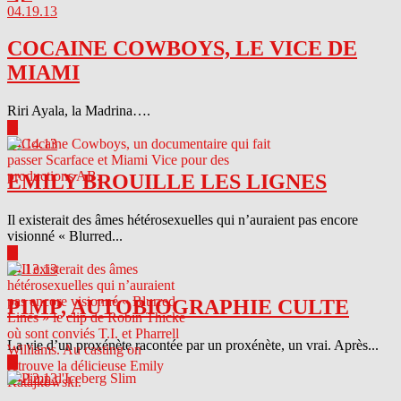
04.19.13
COCAINE COWBOYS, LE VICE DE
MIAMI
Riri Ayala, la Madrina….
▶
04.14.13
EMILY BROUILLE LES LIGNES
Il existerait des âmes hétérosexuelles qui n’auraient pas encore
visionné « Blurred...
▶
04.13.13
PIMP, AUTOBIOGRAPHIE CULTE
La vie d’un proxénète racontée par un proxénète, un vrai. Après...
▶
04.12.13