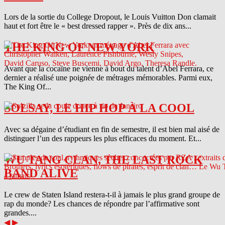
Lors de la sortie du College Dropout, le Louis Vuitton Don clamait
haut et fort être le « best dressed rapper ». Près de dix ans...
THE KING OF NEW YORK
Avant que la cocaïne ne vienne à bout du talent d’Abel Ferrara, ce
dernier a réalisé une poignée de métrages mémorables. Parmi eux,
The King Of...
SOLSAY, LE HIP HOP À LA COOL
Avec sa dégaine d’étudiant en fin de semestre, il est bien mal aisé de
distinguer l’un des rappeurs les plus efficaces du moment. Et...
WU TANG CLAN, THE LAST ROCK
BAND ALIVE
Le crew de Staten Island restera-t-il à jamais le plus grand groupe de
rap du monde? Les chances de répondre par l’affirmative sont
grandes....
◀
▶