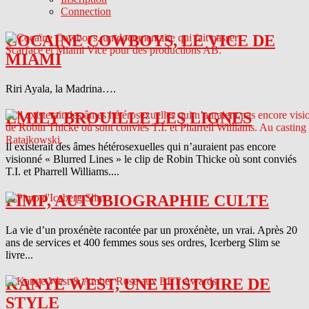
Connection
COCAINE COWBOYS, LE VICE DE
MIAMI
Riri Ayala, la Madrina….
EMILY BROUILLE LES LIGNES
Il existerait des âmes hétérosexuelles qui n’auraient pas encore
visionné « Blurred Lines » le clip de Robin Thicke où sont conviés
T.I. et Pharrell Williams....
PIMP, AUTOBIOGRAPHIE CULTE
La vie d’un proxénète racontée par un proxénète, un vrai. Après 20
ans de services et 400 femmes sous ses ordres, Icerberg Slim se
livre...
KANYE WEST, UNE HISTOIRE DE
STYLE