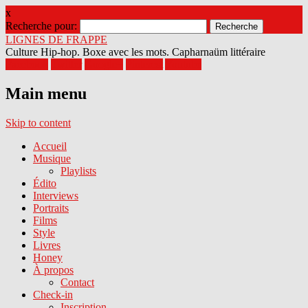
x
Recherche pour:
LIGNES DE FRAPPE
Culture Hip-hop. Boxe avec les mots. Capharnaüm littéraire
Facebook
Twitter
Google+
Pinterest
Youtube
Main menu
Skip to content
Accueil
Musique
Playlists
Édito
Interviews
Portraits
Films
Style
Livres
Honey
À propos
Contact
Check-in
Inscription