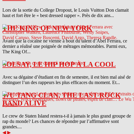
Lors de la sortie du College Dropout, le Louis Vuitton Don clamait
haut et fort être le « best dressed rapper ». Près de dix ans...
THE KING OF NEW YORK
Avant que la cocaïne ne vienne à bout du talent d’Abel Ferrara, ce
dernier a réalisé une poignée de métrages mémorables. Parmi eux,
The King Of...
SOLSAY, LE HIP HOP À LA COOL
Avec sa dégaine d’étudiant en fin de semestre, il est bien mal aisé de
distinguer l’un des rappeurs les plus efficaces du moment. Et...
WU TANG CLAN, THE LAST ROCK
BAND ALIVE
Le crew de Staten Island restera-t-il à jamais le plus grand groupe de
rap du monde? Les chances de répondre par l’affirmative sont
grandes....
◀
▶