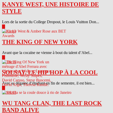
KANYE WEST, UNE HISTOIRE DE
STYLE
Lors de la sortie du College Dropout, le Louis Vuitton Don...
▶
04.11.13
THE KING OF NEW YORK
Avant que la cocaïne ne vienne à bout du talent d’Abel...
▶
04.10.13
SOLSAY, LE HIP HOP À LA COOL
Avec sa dégaine d’étudiant en fin de semestre, il est bien...
▶
04.09.13
WU TANG CLAN, THE LAST ROCK
BAND ALIVE