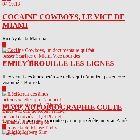
04.19.13
COCAINE COWBOYS, LE VICE DE
MIAMI
Riri Ayala, la Madrina….
▶
04.14.13
EMILY BROUILLE LES LIGNES
Il existerait des âmes hétérosexuelles qui n’auraient pas encore
visionné « Blurred...
▶
04.13.13
PIMP, AUTOBIOGRAPHIE CULTE
La vie d’un proxénète racontée par un proxénète, un vrai. Après...
▶
04.12.13