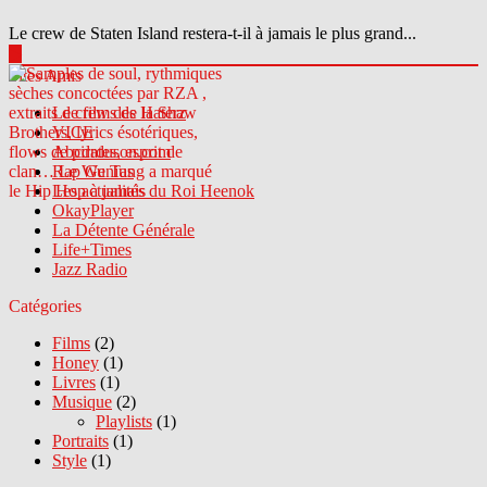
Le crew de Staten Island restera-t-il à jamais le plus grand...
▶
Sites Amis
Le crew des Haterz
VICE
Abcdrduson.com
Rap Genius
Les actualités du Roi Heenok
OkayPlayer
La Détente Générale
Life+Times
Jazz Radio
Catégories
Films
(2)
Honey
(1)
Livres
(1)
Musique
(2)
Playlists
(1)
Portraits
(1)
Style
(1)