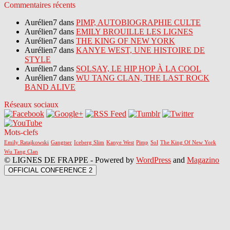
Commentaires récents
Aurélien7 dans
PIMP, AUTOBIOGRAPHIE CULTE
Aurélien7 dans
EMILY BROUILLE LES LIGNES
Aurélien7 dans
THE KING OF NEW YORK
Aurélien7 dans
KANYE WEST, UNE HISTOIRE DE
STYLE
Aurélien7 dans
SOLSAY, LE HIP HOP À LA COOL
Aurélien7 dans
WU TANG CLAN, THE LAST ROCK
BAND ALIVE
Réseaux sociaux
Mots-clefs
Emily Ratajkowski
Gangtser
Iceberg Slim
Kanye West
Pimp
Sol
The King Of New York
Wu Tang Clan
© LIGNES DE FRAPPE - Powered by
WordPress
and
Magazino
OFFICIAL CONFERENCE 2