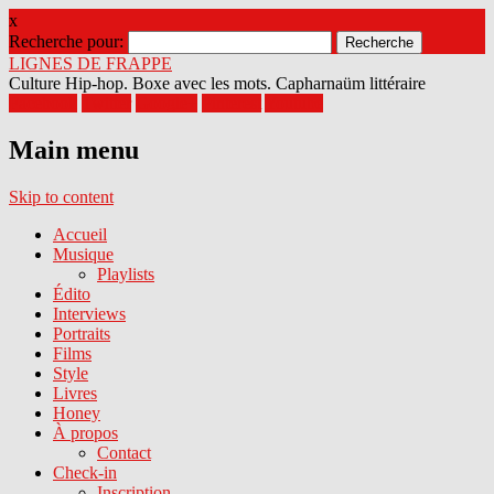
x
Recherche pour:
LIGNES DE FRAPPE
Culture Hip-hop. Boxe avec les mots. Capharnaüm littéraire
Facebook
Twitter
Google+
Pinterest
Youtube
Main menu
Skip to content
Accueil
Musique
Playlists
Édito
Interviews
Portraits
Films
Style
Livres
Honey
À propos
Contact
Check-in
Inscription