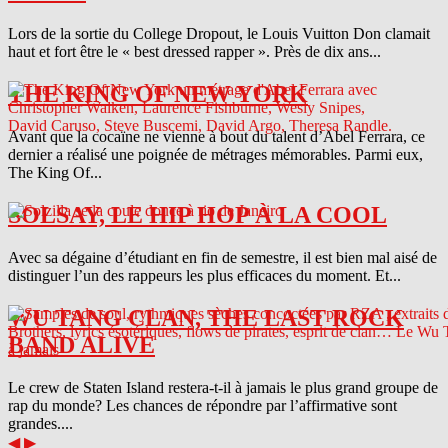
Lors de la sortie du College Dropout, le Louis Vuitton Don clamait
haut et fort être le « best dressed rapper ». Près de dix ans...
THE KING OF NEW YORK
Avant que la cocaïne ne vienne à bout du talent d’Abel Ferrara, ce
dernier a réalisé une poignée de métrages mémorables. Parmi eux,
The King Of...
SOLSAY, LE HIP HOP À LA COOL
Avec sa dégaine d’étudiant en fin de semestre, il est bien mal aisé de
distinguer l’un des rappeurs les plus efficaces du moment. Et...
WU TANG CLAN, THE LAST ROCK
BAND ALIVE
Le crew de Staten Island restera-t-il à jamais le plus grand groupe de
rap du monde? Les chances de répondre par l’affirmative sont
grandes....
◀
▶