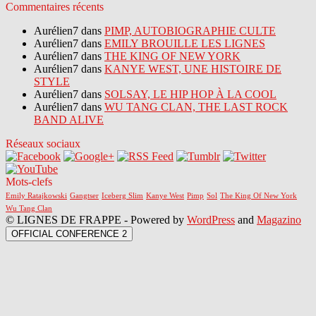
Commentaires récents
Aurélien7 dans
PIMP, AUTOBIOGRAPHIE CULTE
Aurélien7 dans
EMILY BROUILLE LES LIGNES
Aurélien7 dans
THE KING OF NEW YORK
Aurélien7 dans
KANYE WEST, UNE HISTOIRE DE
STYLE
Aurélien7 dans
SOLSAY, LE HIP HOP À LA COOL
Aurélien7 dans
WU TANG CLAN, THE LAST ROCK
BAND ALIVE
Réseaux sociaux
Mots-clefs
Emily Ratajkowski
Gangtser
Iceberg Slim
Kanye West
Pimp
Sol
The King Of New York
Wu Tang Clan
© LIGNES DE FRAPPE - Powered by
WordPress
and
Magazino
OFFICIAL CONFERENCE 2