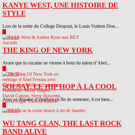
KANYE WEST, UNE HISTOIRE DE
STYLE
Lors de la sortie du College Dropout, le Louis Vuitton Don...
▶
04.11.13
THE KING OF NEW YORK
Avant que la cocaïne ne vienne à bout du talent d’Abel...
▶
04.10.13
SOLSAY, LE HIP HOP À LA COOL
Avec sa dégaine d’étudiant en fin de semestre, il est bien...
▶
04.09.13
WU TANG CLAN, THE LAST ROCK
BAND ALIVE