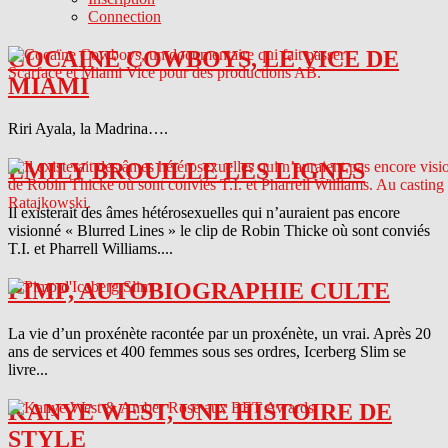
Connection
COCAINE COWBOYS, LE VICE DE
MIAMI
Riri Ayala, la Madrina….
EMILY BROUILLE LES LIGNES
Il existerait des âmes hétérosexuelles qui n’auraient pas encore
visionné « Blurred Lines » le clip de Robin Thicke où sont conviés
T.I. et Pharrell Williams....
PIMP, AUTOBIOGRAPHIE CULTE
La vie d’un proxénète racontée par un proxénète, un vrai. Après 20
ans de services et 400 femmes sous ses ordres, Icerberg Slim se
livre...
KANYE WEST, UNE HISTOIRE DE
STYLE