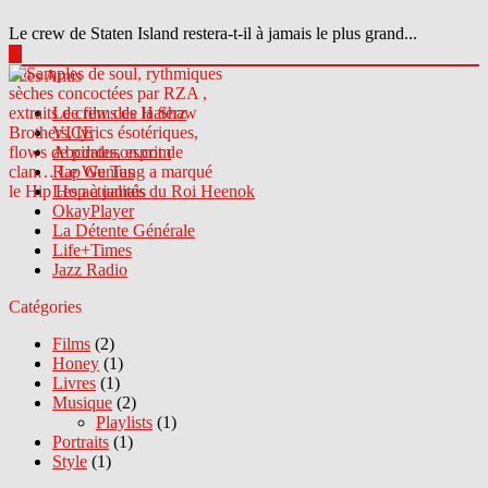
Le crew de Staten Island restera-t-il à jamais le plus grand...
▶
Sites Amis
Le crew des Haterz
VICE
Abcdrduson.com
Rap Genius
Les actualités du Roi Heenok
OkayPlayer
La Détente Générale
Life+Times
Jazz Radio
Catégories
Films
(2)
Honey
(1)
Livres
(1)
Musique
(2)
Playlists
(1)
Portraits
(1)
Style
(1)