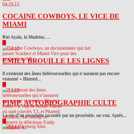
04.19.13
COCAINE COWBOYS, LE VICE DE
MIAMI
Riri Ayala, la Madrina….
▶
04.14.13
EMILY BROUILLE LES LIGNES
Il existerait des âmes hétérosexuelles qui n’auraient pas encore
visionné « Blurred...
▶
04.13.13
PIMP, AUTOBIOGRAPHIE CULTE
La vie d’un proxénète racontée par un proxénète, un vrai. Après...
▶
04.12.13