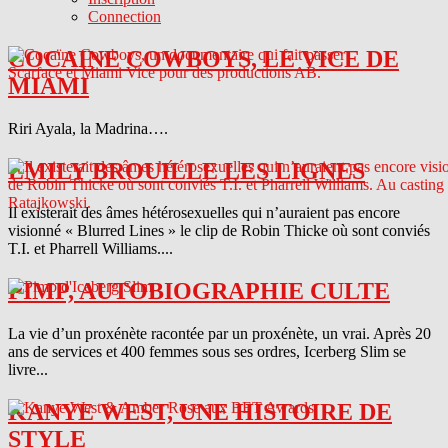
Connection
COCAINE COWBOYS, LE VICE DE
MIAMI
Riri Ayala, la Madrina….
EMILY BROUILLE LES LIGNES
Il existerait des âmes hétérosexuelles qui n’auraient pas encore
visionné « Blurred Lines » le clip de Robin Thicke où sont conviés
T.I. et Pharrell Williams....
PIMP, AUTOBIOGRAPHIE CULTE
La vie d’un proxénète racontée par un proxénète, un vrai. Après 20
ans de services et 400 femmes sous ses ordres, Icerberg Slim se
livre...
KANYE WEST, UNE HISTOIRE DE
STYLE