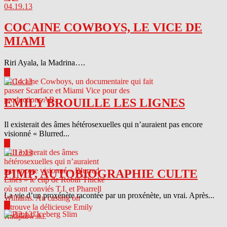
04.19.13
COCAINE COWBOYS, LE VICE DE
MIAMI
Riri Ayala, la Madrina….
▶
04.14.13
EMILY BROUILLE LES LIGNES
Il existerait des âmes hétérosexuelles qui n’auraient pas encore
visionné « Blurred...
▶
04.13.13
PIMP, AUTOBIOGRAPHIE CULTE
La vie d’un proxénète racontée par un proxénète, un vrai. Après...
▶
04.12.13