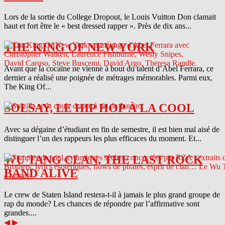
Lors de la sortie du College Dropout, le Louis Vuitton Don clamait
haut et fort être le « best dressed rapper ». Près de dix ans...
THE KING OF NEW YORK
Avant que la cocaïne ne vienne à bout du talent d’Abel Ferrara, ce
dernier a réalisé une poignée de métrages mémorables. Parmi eux,
The King Of...
SOLSAY, LE HIP HOP À LA COOL
Avec sa dégaine d’étudiant en fin de semestre, il est bien mal aisé de
distinguer l’un des rappeurs les plus efficaces du moment. Et...
WU TANG CLAN, THE LAST ROCK
BAND ALIVE
Le crew de Staten Island restera-t-il à jamais le plus grand groupe de
rap du monde? Les chances de répondre par l’affirmative sont
grandes....
◀
▶