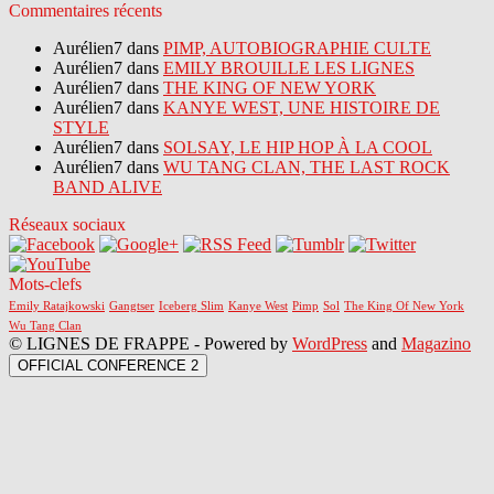
Commentaires récents
Aurélien7 dans
PIMP, AUTOBIOGRAPHIE CULTE
Aurélien7 dans
EMILY BROUILLE LES LIGNES
Aurélien7 dans
THE KING OF NEW YORK
Aurélien7 dans
KANYE WEST, UNE HISTOIRE DE
STYLE
Aurélien7 dans
SOLSAY, LE HIP HOP À LA COOL
Aurélien7 dans
WU TANG CLAN, THE LAST ROCK
BAND ALIVE
Réseaux sociaux
Mots-clefs
Emily Ratajkowski
Gangtser
Iceberg Slim
Kanye West
Pimp
Sol
The King Of New York
Wu Tang Clan
© LIGNES DE FRAPPE - Powered by
WordPress
and
Magazino
OFFICIAL CONFERENCE 2