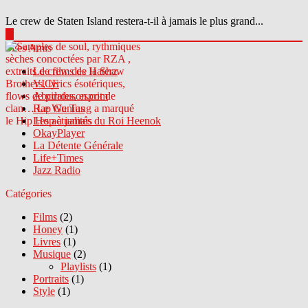
Le crew de Staten Island restera-t-il à jamais le plus grand...
▶
Sites Amis
Le crew des Haterz
VICE
Abcdrduson.com
Rap Genius
Les actualités du Roi Heenok
OkayPlayer
La Détente Générale
Life+Times
Jazz Radio
Catégories
Films
(2)
Honey
(1)
Livres
(1)
Musique
(2)
Playlists
(1)
Portraits
(1)
Style
(1)