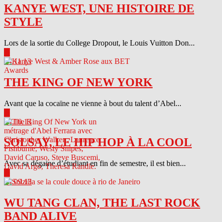
KANYE WEST, UNE HISTOIRE DE
STYLE
Lors de la sortie du College Dropout, le Louis Vuitton Don...
▶
04.11.13
THE KING OF NEW YORK
Avant que la cocaïne ne vienne à bout du talent d’Abel...
▶
04.10.13
SOLSAY, LE HIP HOP À LA COOL
Avec sa dégaine d’étudiant en fin de semestre, il est bien...
▶
04.09.13
WU TANG CLAN, THE LAST ROCK
BAND ALIVE