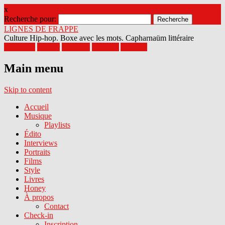
x
Recherche pour:
LIGNES DE FRAPPE
Culture Hip-hop. Boxe avec les mots. Capharnaüm littéraire
Facebook
Twitter
Google+
Pinterest
Youtube
Main menu
Skip to content
Accueil
Musique
Playlists
Édito
Interviews
Portraits
Films
Style
Livres
Honey
À propos
Contact
Check-in
Inscription