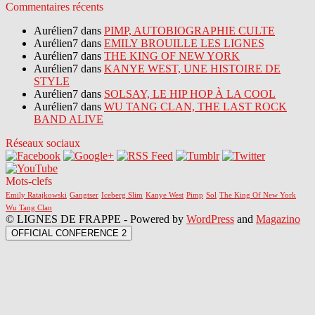
Commentaires récents
Aurélien7 dans
PIMP, AUTOBIOGRAPHIE CULTE
Aurélien7 dans
EMILY BROUILLE LES LIGNES
Aurélien7 dans
THE KING OF NEW YORK
Aurélien7 dans
KANYE WEST, UNE HISTOIRE DE
STYLE
Aurélien7 dans
SOLSAY, LE HIP HOP À LA COOL
Aurélien7 dans
WU TANG CLAN, THE LAST ROCK
BAND ALIVE
Réseaux sociaux
Mots-clefs
Emily Ratajkowski
Gangtser
Iceberg Slim
Kanye West
Pimp
Sol
The King Of New York
Wu Tang Clan
© LIGNES DE FRAPPE - Powered by
WordPress
and
Magazino
OFFICIAL CONFERENCE 2