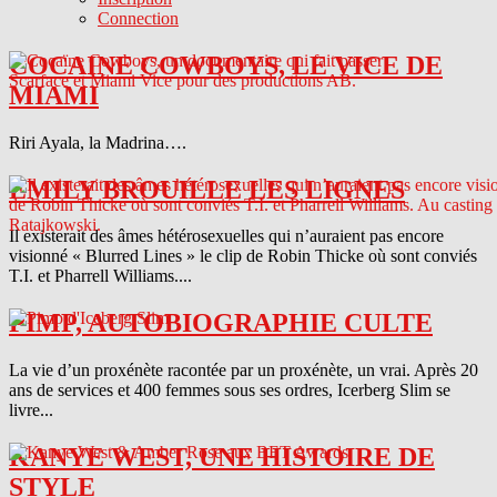
Connection
COCAINE COWBOYS, LE VICE DE
MIAMI
Riri Ayala, la Madrina….
EMILY BROUILLE LES LIGNES
Il existerait des âmes hétérosexuelles qui n’auraient pas encore
visionné « Blurred Lines » le clip de Robin Thicke où sont conviés
T.I. et Pharrell Williams....
PIMP, AUTOBIOGRAPHIE CULTE
La vie d’un proxénète racontée par un proxénète, un vrai. Après 20
ans de services et 400 femmes sous ses ordres, Icerberg Slim se
livre...
KANYE WEST, UNE HISTOIRE DE
STYLE