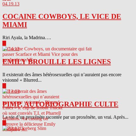
04.19.13
COCAINE COWBOYS, LE VICE DE
MIAMI
Riri Ayala, la Madrina….
▶
04.14.13
EMILY BROUILLE LES LIGNES
Il existerait des âmes hétérosexuelles qui n’auraient pas encore
visionné « Blurred...
▶
04.13.13
PIMP, AUTOBIOGRAPHIE CULTE
La vie d’un proxénète racontée par un proxénète, un vrai. Après...
▶
04.12.13