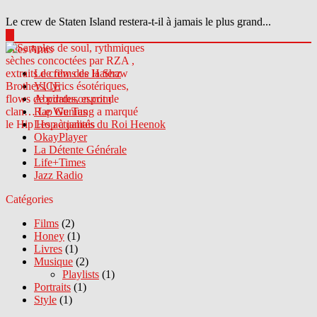
Le crew de Staten Island restera-t-il à jamais le plus grand...
▶
Sites Amis
Le crew des Haterz
VICE
Abcdrduson.com
Rap Genius
Les actualités du Roi Heenok
OkayPlayer
La Détente Générale
Life+Times
Jazz Radio
Catégories
Films
(2)
Honey
(1)
Livres
(1)
Musique
(2)
Playlists
(1)
Portraits
(1)
Style
(1)