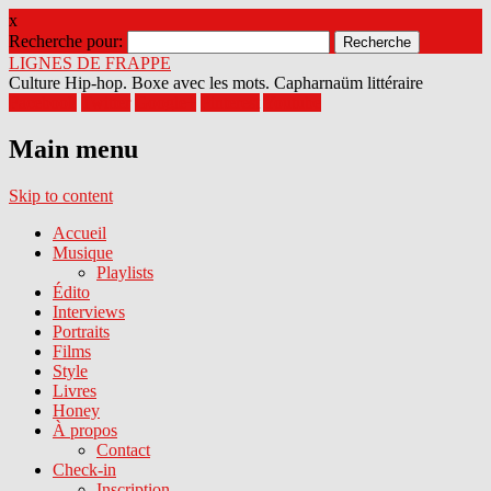
x
Recherche pour:
LIGNES DE FRAPPE
Culture Hip-hop. Boxe avec les mots. Capharnaüm littéraire
Facebook
Twitter
Google+
Pinterest
Youtube
Main menu
Skip to content
Accueil
Musique
Playlists
Édito
Interviews
Portraits
Films
Style
Livres
Honey
À propos
Contact
Check-in
Inscription