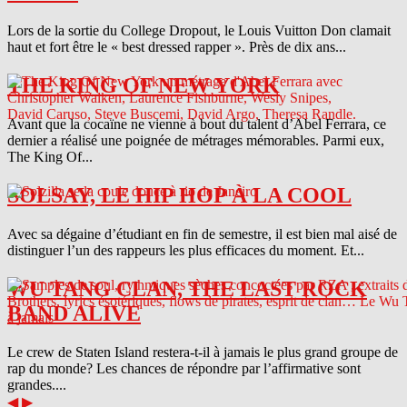
Lors de la sortie du College Dropout, le Louis Vuitton Don clamait
haut et fort être le « best dressed rapper ». Près de dix ans...
THE KING OF NEW YORK
Avant que la cocaïne ne vienne à bout du talent d’Abel Ferrara, ce
dernier a réalisé une poignée de métrages mémorables. Parmi eux,
The King Of...
SOLSAY, LE HIP HOP À LA COOL
Avec sa dégaine d’étudiant en fin de semestre, il est bien mal aisé de
distinguer l’un des rappeurs les plus efficaces du moment. Et...
WU TANG CLAN, THE LAST ROCK
BAND ALIVE
Le crew de Staten Island restera-t-il à jamais le plus grand groupe de
rap du monde? Les chances de répondre par l’affirmative sont
grandes....
◀
▶