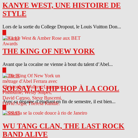
KANYE WEST, UNE HISTOIRE DE
STYLE
Lors de la sortie du College Dropout, le Louis Vuitton Don...
▶
04.11.13
THE KING OF NEW YORK
Avant que la cocaïne ne vienne à bout du talent d’Abel...
▶
04.10.13
SOLSAY, LE HIP HOP À LA COOL
Avec sa dégaine d’étudiant en fin de semestre, il est bien...
▶
04.09.13
WU TANG CLAN, THE LAST ROCK
BAND ALIVE