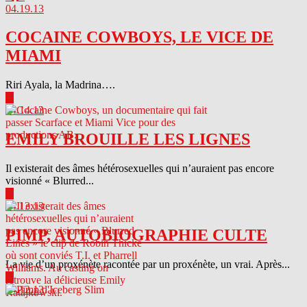
04.19.13
COCAINE COWBOYS, LE VICE DE
MIAMI
Riri Ayala, la Madrina….
▶
04.14.13
EMILY BROUILLE LES LIGNES
Il existerait des âmes hétérosexuelles qui n’auraient pas encore
visionné « Blurred...
▶
04.13.13
PIMP, AUTOBIOGRAPHIE CULTE
La vie d’un proxénète racontée par un proxénète, un vrai. Après...
▶
04.12.13