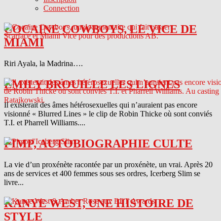
Connection
COCAINE COWBOYS, LE VICE DE
MIAMI
Riri Ayala, la Madrina….
EMILY BROUILLE LES LIGNES
Il existerait des âmes hétérosexuelles qui n’auraient pas encore
visionné « Blurred Lines » le clip de Robin Thicke où sont conviés
T.I. et Pharrell Williams....
PIMP, AUTOBIOGRAPHIE CULTE
La vie d’un proxénète racontée par un proxénète, un vrai. Après 20
ans de services et 400 femmes sous ses ordres, Icerberg Slim se
livre...
KANYE WEST, UNE HISTOIRE DE
STYLE