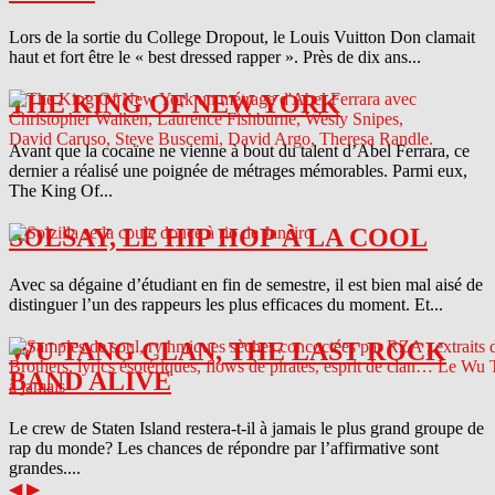
Lors de la sortie du College Dropout, le Louis Vuitton Don clamait
haut et fort être le « best dressed rapper ». Près de dix ans...
THE KING OF NEW YORK
Avant que la cocaïne ne vienne à bout du talent d’Abel Ferrara, ce
dernier a réalisé une poignée de métrages mémorables. Parmi eux,
The King Of...
SOLSAY, LE HIP HOP À LA COOL
Avec sa dégaine d’étudiant en fin de semestre, il est bien mal aisé de
distinguer l’un des rappeurs les plus efficaces du moment. Et...
WU TANG CLAN, THE LAST ROCK
BAND ALIVE
Le crew de Staten Island restera-t-il à jamais le plus grand groupe de
rap du monde? Les chances de répondre par l’affirmative sont
grandes....
◀
▶