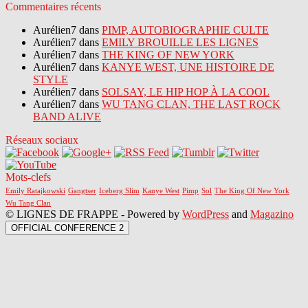
Commentaires récents
Aurélien7 dans
PIMP, AUTOBIOGRAPHIE CULTE
Aurélien7 dans
EMILY BROUILLE LES LIGNES
Aurélien7 dans
THE KING OF NEW YORK
Aurélien7 dans
KANYE WEST, UNE HISTOIRE DE
STYLE
Aurélien7 dans
SOLSAY, LE HIP HOP À LA COOL
Aurélien7 dans
WU TANG CLAN, THE LAST ROCK
BAND ALIVE
Réseaux sociaux
Mots-clefs
Emily Ratajkowski
Gangtser
Iceberg Slim
Kanye West
Pimp
Sol
The King Of New York
Wu Tang Clan
© LIGNES DE FRAPPE - Powered by
WordPress
and
Magazino
OFFICIAL CONFERENCE 2