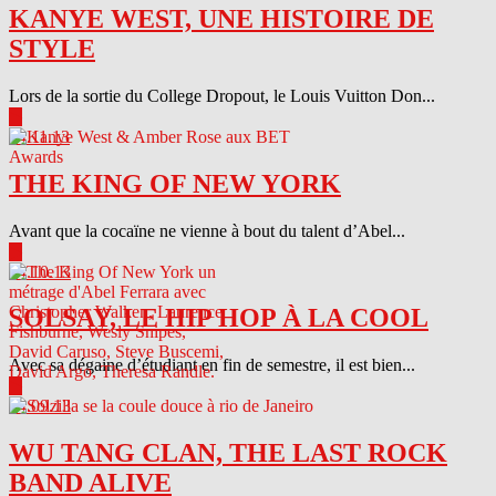
KANYE WEST, UNE HISTOIRE DE
STYLE
Lors de la sortie du College Dropout, le Louis Vuitton Don...
▶
04.11.13
THE KING OF NEW YORK
Avant que la cocaïne ne vienne à bout du talent d’Abel...
▶
04.10.13
SOLSAY, LE HIP HOP À LA COOL
Avec sa dégaine d’étudiant en fin de semestre, il est bien...
▶
04.09.13
WU TANG CLAN, THE LAST ROCK
BAND ALIVE