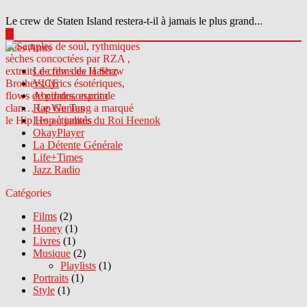
Le crew de Staten Island restera-t-il à jamais le plus grand...
▶
Sites Amis
Le crew des Haterz
VICE
Abcdrduson.com
Rap Genius
Les actualités du Roi Heenok
OkayPlayer
La Détente Générale
Life+Times
Jazz Radio
Catégories
Films
(2)
Honey
(1)
Livres
(1)
Musique
(2)
Playlists
(1)
Portraits
(1)
Style
(1)