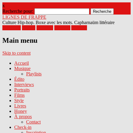
x
Recherche pour:
LIGNES DE FRAPPE
Culture Hip-hop. Boxe avec les mots. Capharnaüm littéraire
Facebook
Twitter
Google+
Pinterest
Youtube
Main menu
Skip to content
Accueil
Musique
Playlists
Édito
Interviews
Portraits
Films
Style
Livres
Honey
À propos
Contact
Check-in
Inscription