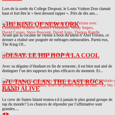
Lors de la sortie du College Dropout, le Louis Vuitton Don clamait
haut et fort être le « best dressed rapper ». Près de dix ans...
THE KING OF NEW YORK
Avant que la cocaïne ne vienne à bout du talent d’Abel Ferrara, ce
dernier a réalisé une poignée de métrages mémorables. Parmi eux,
The King Of...
SOLSAY, LE HIP HOP À LA COOL
Avec sa dégaine d’étudiant en fin de semestre, il est bien mal aisé de
distinguer l’un des rappeurs les plus efficaces du moment. Et...
WU TANG CLAN, THE LAST ROCK
BAND ALIVE
Le crew de Staten Island restera-t-il à jamais le plus grand groupe de
rap du monde? Les chances de répondre par l’affirmative sont
grandes....
◀
▶