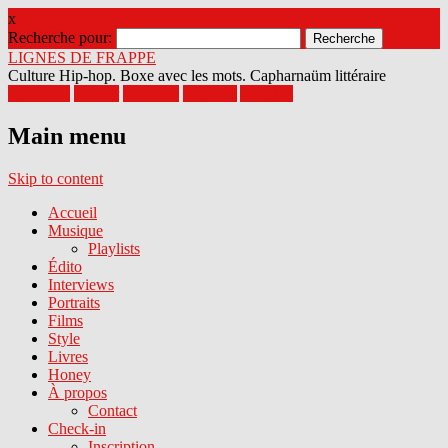
x
Recherche pour:
LIGNES DE FRAPPE
Culture Hip-hop. Boxe avec les mots. Capharnaüm littéraire
Facebook
Twitter
Google+
Pinterest
Youtube
Main menu
Skip to content
Accueil
Musique
Playlists
Édito
Interviews
Portraits
Films
Style
Livres
Honey
À propos
Contact
Check-in
Inscription