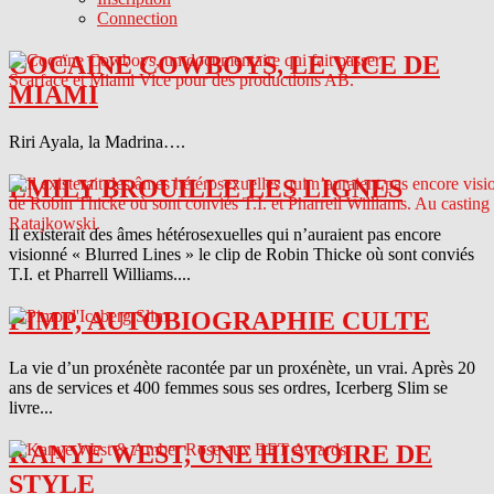
Connection
COCAINE COWBOYS, LE VICE DE
MIAMI
Riri Ayala, la Madrina….
EMILY BROUILLE LES LIGNES
Il existerait des âmes hétérosexuelles qui n’auraient pas encore
visionné « Blurred Lines » le clip de Robin Thicke où sont conviés
T.I. et Pharrell Williams....
PIMP, AUTOBIOGRAPHIE CULTE
La vie d’un proxénète racontée par un proxénète, un vrai. Après 20
ans de services et 400 femmes sous ses ordres, Icerberg Slim se
livre...
KANYE WEST, UNE HISTOIRE DE
STYLE