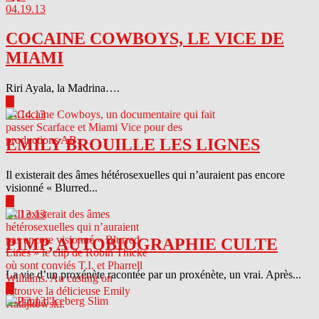
04.19.13
COCAINE COWBOYS, LE VICE DE
MIAMI
Riri Ayala, la Madrina….
▶
04.14.13
EMILY BROUILLE LES LIGNES
Il existerait des âmes hétérosexuelles qui n’auraient pas encore
visionné « Blurred...
▶
04.13.13
PIMP, AUTOBIOGRAPHIE CULTE
La vie d’un proxénète racontée par un proxénète, un vrai. Après...
▶
04.12.13