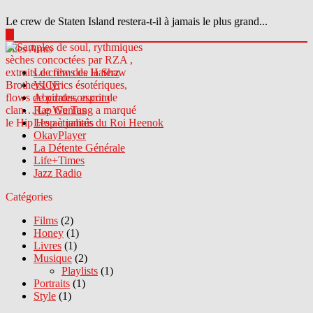
Le crew de Staten Island restera-t-il à jamais le plus grand...
▶
Sites Amis
Le crew des Haterz
VICE
Abcdrduson.com
Rap Genius
Les actualités du Roi Heenok
OkayPlayer
La Détente Générale
Life+Times
Jazz Radio
Catégories
Films
(2)
Honey
(1)
Livres
(1)
Musique
(2)
Playlists
(1)
Portraits
(1)
Style
(1)