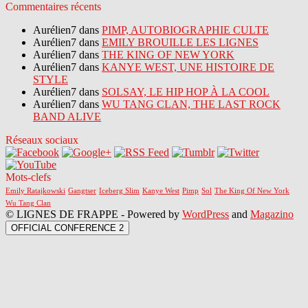
Commentaires récents
Aurélien7 dans
PIMP, AUTOBIOGRAPHIE CULTE
Aurélien7 dans
EMILY BROUILLE LES LIGNES
Aurélien7 dans
THE KING OF NEW YORK
Aurélien7 dans
KANYE WEST, UNE HISTOIRE DE
STYLE
Aurélien7 dans
SOLSAY, LE HIP HOP À LA COOL
Aurélien7 dans
WU TANG CLAN, THE LAST ROCK
BAND ALIVE
Réseaux sociaux
Mots-clefs
Emily Ratajkowski
Gangtser
Iceberg Slim
Kanye West
Pimp
Sol
The King Of New York
Wu Tang Clan
© LIGNES DE FRAPPE - Powered by
WordPress
and
Magazino
OFFICIAL CONFERENCE 2