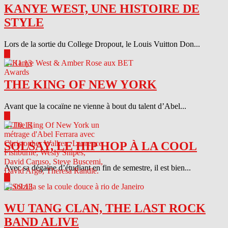
KANYE WEST, UNE HISTOIRE DE
STYLE
Lors de la sortie du College Dropout, le Louis Vuitton Don...
▶
04.11.13
THE KING OF NEW YORK
Avant que la cocaïne ne vienne à bout du talent d’Abel...
▶
04.10.13
SOLSAY, LE HIP HOP À LA COOL
Avec sa dégaine d’étudiant en fin de semestre, il est bien...
▶
04.09.13
WU TANG CLAN, THE LAST ROCK
BAND ALIVE