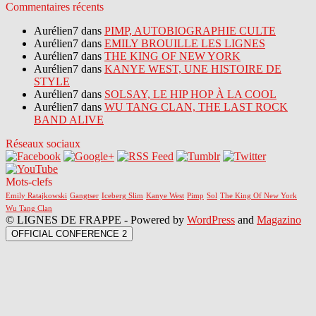
Commentaires récents
Aurélien7 dans
PIMP, AUTOBIOGRAPHIE CULTE
Aurélien7 dans
EMILY BROUILLE LES LIGNES
Aurélien7 dans
THE KING OF NEW YORK
Aurélien7 dans
KANYE WEST, UNE HISTOIRE DE
STYLE
Aurélien7 dans
SOLSAY, LE HIP HOP À LA COOL
Aurélien7 dans
WU TANG CLAN, THE LAST ROCK
BAND ALIVE
Réseaux sociaux
Mots-clefs
Emily Ratajkowski
Gangtser
Iceberg Slim
Kanye West
Pimp
Sol
The King Of New York
Wu Tang Clan
© LIGNES DE FRAPPE - Powered by
WordPress
and
Magazino
OFFICIAL CONFERENCE 2