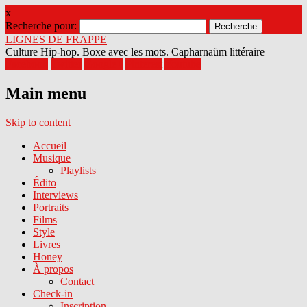
x
Recherche pour:
LIGNES DE FRAPPE
Culture Hip-hop. Boxe avec les mots. Capharnaüm littéraire
Facebook
Twitter
Google+
Pinterest
Youtube
Main menu
Skip to content
Accueil
Musique
Playlists
Édito
Interviews
Portraits
Films
Style
Livres
Honey
À propos
Contact
Check-in
Inscription