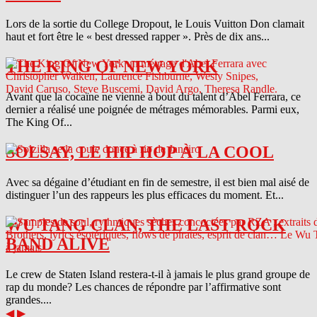
Lors de la sortie du College Dropout, le Louis Vuitton Don clamait
haut et fort être le « best dressed rapper ». Près de dix ans...
THE KING OF NEW YORK
Avant que la cocaïne ne vienne à bout du talent d’Abel Ferrara, ce
dernier a réalisé une poignée de métrages mémorables. Parmi eux,
The King Of...
SOLSAY, LE HIP HOP À LA COOL
Avec sa dégaine d’étudiant en fin de semestre, il est bien mal aisé de
distinguer l’un des rappeurs les plus efficaces du moment. Et...
WU TANG CLAN, THE LAST ROCK
BAND ALIVE
Le crew de Staten Island restera-t-il à jamais le plus grand groupe de
rap du monde? Les chances de répondre par l’affirmative sont
grandes....
◀
▶