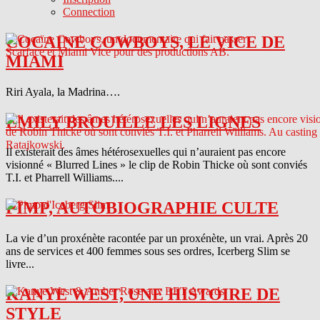
Connection
COCAINE COWBOYS, LE VICE DE
MIAMI
Riri Ayala, la Madrina….
EMILY BROUILLE LES LIGNES
Il existerait des âmes hétérosexuelles qui n’auraient pas encore
visionné « Blurred Lines » le clip de Robin Thicke où sont conviés
T.I. et Pharrell Williams....
PIMP, AUTOBIOGRAPHIE CULTE
La vie d’un proxénète racontée par un proxénète, un vrai. Après 20
ans de services et 400 femmes sous ses ordres, Icerberg Slim se
livre...
KANYE WEST, UNE HISTOIRE DE
STYLE