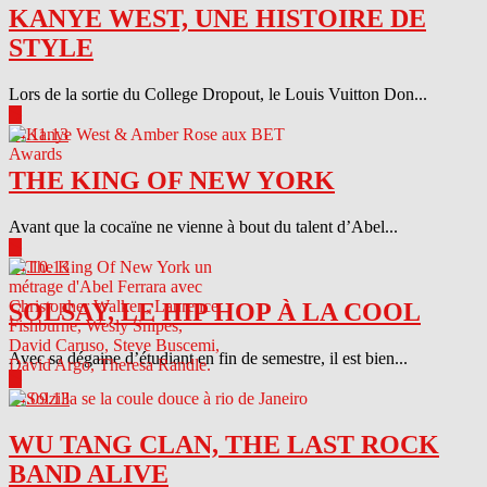
KANYE WEST, UNE HISTOIRE DE
STYLE
Lors de la sortie du College Dropout, le Louis Vuitton Don...
▶
04.11.13
THE KING OF NEW YORK
Avant que la cocaïne ne vienne à bout du talent d’Abel...
▶
04.10.13
SOLSAY, LE HIP HOP À LA COOL
Avec sa dégaine d’étudiant en fin de semestre, il est bien...
▶
04.09.13
WU TANG CLAN, THE LAST ROCK
BAND ALIVE