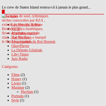
Le crew de Staten Island restera-t-il à jamais le plus grand...
▶
Sites Amis
Le crew des Haterz
VICE
Abcdrduson.com
Rap Genius
Les actualités du Roi Heenok
OkayPlayer
La Détente Générale
Life+Times
Jazz Radio
Catégories
Films
(2)
Honey
(1)
Livres
(1)
Musique
(2)
Playlists
(1)
Portraits
(1)
Style
(1)