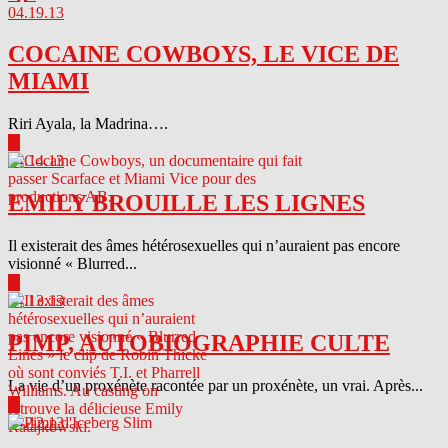
04.19.13
COCAINE COWBOYS, LE VICE DE
MIAMI
Riri Ayala, la Madrina….
▶
04.14.13
EMILY BROUILLE LES LIGNES
Il existerait des âmes hétérosexuelles qui n’auraient pas encore
visionné « Blurred...
▶
04.13.13
PIMP, AUTOBIOGRAPHIE CULTE
La vie d’un proxénète racontée par un proxénète, un vrai. Après...
▶
04.12.13