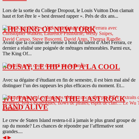
Lors de la sortie du College Dropout, le Louis Vuitton Don clamait
haut et fort être le « best dressed rapper ». Près de dix ans...
THE KING OF NEW YORK
Avant que la cocaïne ne vienne à bout du talent d’Abel Ferrara, ce
dernier a réalisé une poignée de métrages mémorables. Parmi eux,
The King Of...
SOLSAY, LE HIP HOP À LA COOL
Avec sa dégaine d’étudiant en fin de semestre, il est bien mal aisé de
distinguer l’un des rappeurs les plus efficaces du moment. Et...
WU TANG CLAN, THE LAST ROCK
BAND ALIVE
Le crew de Staten Island restera-t-il à jamais le plus grand groupe de
rap du monde? Les chances de répondre par l’affirmative sont
grandes....
◀
▶