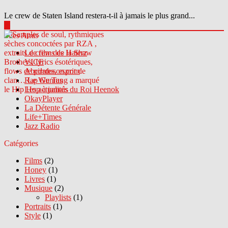
Le crew de Staten Island restera-t-il à jamais le plus grand...
▶
Sites Amis
Le crew des Haterz
VICE
Abcdrduson.com
Rap Genius
Les actualités du Roi Heenok
OkayPlayer
La Détente Générale
Life+Times
Jazz Radio
Catégories
Films
(2)
Honey
(1)
Livres
(1)
Musique
(2)
Playlists
(1)
Portraits
(1)
Style
(1)