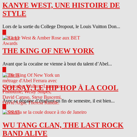
KANYE WEST, UNE HISTOIRE DE
STYLE
Lors de la sortie du College Dropout, le Louis Vuitton Don...
▶
04.11.13
THE KING OF NEW YORK
Avant que la cocaïne ne vienne à bout du talent d’Abel...
▶
04.10.13
SOLSAY, LE HIP HOP À LA COOL
Avec sa dégaine d’étudiant en fin de semestre, il est bien...
▶
04.09.13
WU TANG CLAN, THE LAST ROCK
BAND ALIVE