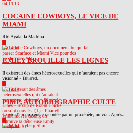
04.19.13
COCAINE COWBOYS, LE VICE DE
MIAMI
Riri Ayala, la Madrina….
▶
04.14.13
EMILY BROUILLE LES LIGNES
Il existerait des âmes hétérosexuelles qui n’auraient pas encore
visionné « Blurred...
▶
04.13.13
PIMP, AUTOBIOGRAPHIE CULTE
La vie d’un proxénète racontée par un proxénète, un vrai. Après...
▶
04.12.13