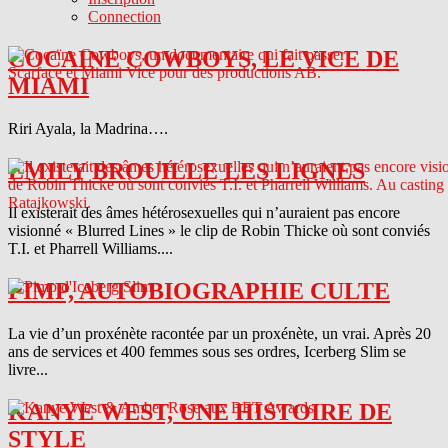
Connection
COCAINE COWBOYS, LE VICE DE
MIAMI
Riri Ayala, la Madrina….
EMILY BROUILLE LES LIGNES
Il existerait des âmes hétérosexuelles qui n’auraient pas encore
visionné « Blurred Lines » le clip de Robin Thicke où sont conviés
T.I. et Pharrell Williams....
PIMP, AUTOBIOGRAPHIE CULTE
La vie d’un proxénète racontée par un proxénète, un vrai. Après 20
ans de services et 400 femmes sous ses ordres, Icerberg Slim se
livre...
KANYE WEST, UNE HISTOIRE DE
STYLE