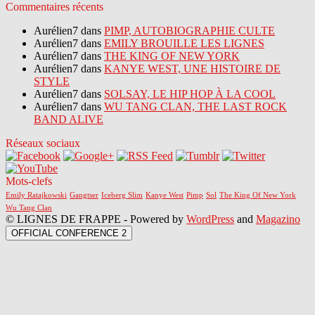
Commentaires récents
Aurélien7 dans
PIMP, AUTOBIOGRAPHIE CULTE
Aurélien7 dans
EMILY BROUILLE LES LIGNES
Aurélien7 dans
THE KING OF NEW YORK
Aurélien7 dans
KANYE WEST, UNE HISTOIRE DE
STYLE
Aurélien7 dans
SOLSAY, LE HIP HOP À LA COOL
Aurélien7 dans
WU TANG CLAN, THE LAST ROCK
BAND ALIVE
Réseaux sociaux
Mots-clefs
Emily Ratajkowski
Gangtser
Iceberg Slim
Kanye West
Pimp
Sol
The King Of New York
Wu Tang Clan
© LIGNES DE FRAPPE - Powered by
WordPress
and
Magazino
OFFICIAL CONFERENCE 2