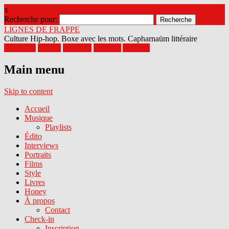
x
Recherche pour:
LIGNES DE FRAPPE
Culture Hip-hop. Boxe avec les mots. Capharnaüm littéraire
Facebook
Twitter
Google+
Pinterest
Youtube
Main menu
Skip to content
Accueil
Musique
Playlists
Édito
Interviews
Portraits
Films
Style
Livres
Honey
À propos
Contact
Check-in
Inscription