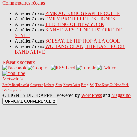
Commentaires récents
Aurélien7 dans
PIMP, AUTOBIOGRAPHIE CULTE
Aurélien7 dans
EMILY BROUILLE LES LIGNES
Aurélien7 dans
THE KING OF NEW YORK
Aurélien7 dans
KANYE WEST, UNE HISTOIRE DE
STYLE
Aurélien7 dans
SOLSAY, LE HIP HOP À LA COOL
Aurélien7 dans
WU TANG CLAN, THE LAST ROCK
BAND ALIVE
Réseaux sociaux
Mots-clefs
Emily Ratajkowski
Gangtser
Iceberg Slim
Kanye West
Pimp
Sol
The King Of New York
Wu Tang Clan
© LIGNES DE FRAPPE - Powered by
WordPress
and
Magazino
OFFICIAL CONFERENCE 2