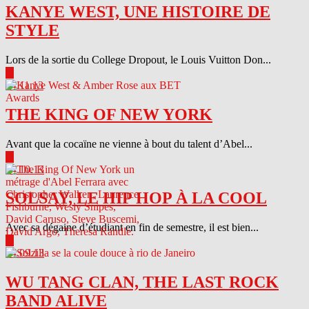
KANYE WEST, UNE HISTOIRE DE
STYLE
Lors de la sortie du College Dropout, le Louis Vuitton Don...
▶
04.11.13
THE KING OF NEW YORK
Avant que la cocaïne ne vienne à bout du talent d’Abel...
▶
04.10.13
SOLSAY, LE HIP HOP À LA COOL
Avec sa dégaine d’étudiant en fin de semestre, il est bien...
▶
04.09.13
WU TANG CLAN, THE LAST ROCK
BAND ALIVE