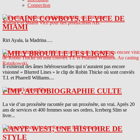
Connection
COCAINE COWBOYS, LE VICE DE
MIAMI
Riri Ayala, la Madrina….
EMILY BROUILLE LES LIGNES
Il existerait des âmes hétérosexuelles qui n’auraient pas encore
visionné « Blurred Lines » le clip de Robin Thicke où sont conviés
T.I. et Pharrell Williams....
PIMP, AUTOBIOGRAPHIE CULTE
La vie d’un proxénète racontée par un proxénète, un vrai. Après 20
ans de services et 400 femmes sous ses ordres, Icerberg Slim se
livre...
KANYE WEST, UNE HISTOIRE DE
STYLE