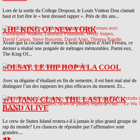
Lors de la sortie du College Dropout, le Louis Vuitton Don clamait
haut et fort être le « best dressed rapper ». Près de dix ans...
THE KING OF NEW YORK
Avant que la cocaïne ne vienne à bout du talent d’Abel Ferrara, ce
dernier a réalisé une poignée de métrages mémorables. Parmi eux,
The King Of...
SOLSAY, LE HIP HOP À LA COOL
Avec sa dégaine d’étudiant en fin de semestre, il est bien mal aisé de
distinguer l’un des rappeurs les plus efficaces du moment. Et...
WU TANG CLAN, THE LAST ROCK
BAND ALIVE
Le crew de Staten Island restera-t-il à jamais le plus grand groupe de
rap du monde? Les chances de répondre par l’affirmative sont
grandes....
◀
▶