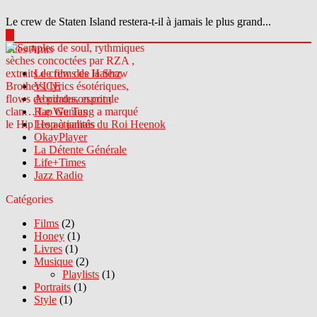
Le crew de Staten Island restera-t-il à jamais le plus grand...
▶
Sites Amis
Le crew des Haterz
VICE
Abcdrduson.com
Rap Genius
Les actualités du Roi Heenok
OkayPlayer
La Détente Générale
Life+Times
Jazz Radio
Catégories
Films
(2)
Honey
(1)
Livres
(1)
Musique
(2)
Playlists
(1)
Portraits
(1)
Style
(1)