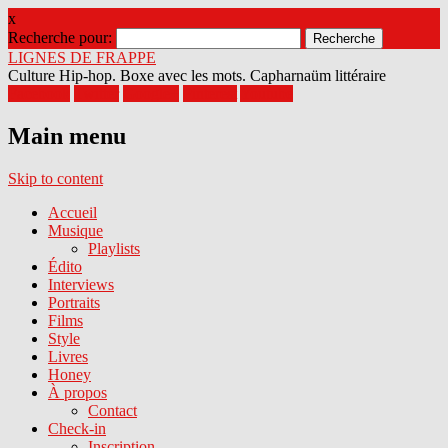
x
Recherche pour:
LIGNES DE FRAPPE
Culture Hip-hop. Boxe avec les mots. Capharnaüm littéraire
Facebook
Twitter
Google+
Pinterest
Youtube
Main menu
Skip to content
Accueil
Musique
Playlists
Édito
Interviews
Portraits
Films
Style
Livres
Honey
À propos
Contact
Check-in
Inscription