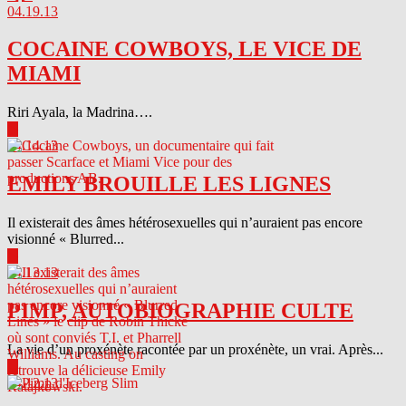
04.19.13
COCAINE COWBOYS, LE VICE DE
MIAMI
Riri Ayala, la Madrina….
▶
04.14.13
EMILY BROUILLE LES LIGNES
Il existerait des âmes hétérosexuelles qui n’auraient pas encore
visionné « Blurred...
▶
04.13.13
PIMP, AUTOBIOGRAPHIE CULTE
La vie d’un proxénète racontée par un proxénète, un vrai. Après...
▶
04.12.13