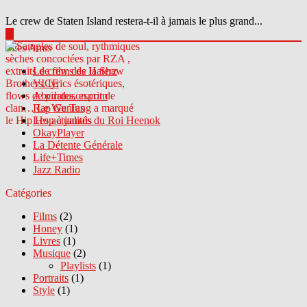
Le crew de Staten Island restera-t-il à jamais le plus grand...
▶
Sites Amis
Le crew des Haterz
VICE
Abcdrduson.com
Rap Genius
Les actualités du Roi Heenok
OkayPlayer
La Détente Générale
Life+Times
Jazz Radio
Catégories
Films
(2)
Honey
(1)
Livres
(1)
Musique
(2)
Playlists
(1)
Portraits
(1)
Style
(1)