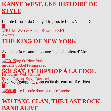
KANYE WEST, UNE HISTOIRE DE
STYLE
Lors de la sortie du College Dropout, le Louis Vuitton Don...
▶
04.11.13
THE KING OF NEW YORK
Avant que la cocaïne ne vienne à bout du talent d’Abel...
▶
04.10.13
SOLSAY, LE HIP HOP À LA COOL
Avec sa dégaine d’étudiant en fin de semestre, il est bien...
▶
04.09.13
WU TANG CLAN, THE LAST ROCK
BAND ALIVE