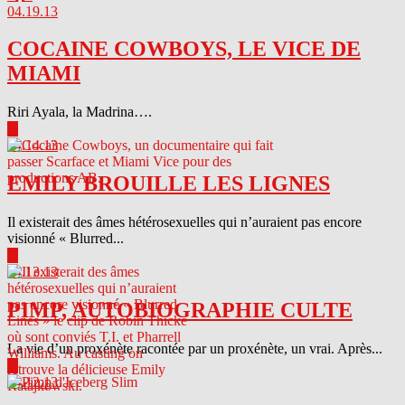
04.19.13
COCAINE COWBOYS, LE VICE DE
MIAMI
Riri Ayala, la Madrina….
▶
04.14.13
EMILY BROUILLE LES LIGNES
Il existerait des âmes hétérosexuelles qui n’auraient pas encore
visionné « Blurred...
▶
04.13.13
PIMP, AUTOBIOGRAPHIE CULTE
La vie d’un proxénète racontée par un proxénète, un vrai. Après...
▶
04.12.13