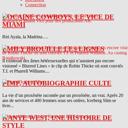
Connection
COCAINE COWBOYS, LE VICE DE
MIAMI
Riri Ayala, la Madrina….
EMILY BROUILLE LES LIGNES
Il existerait des âmes hétérosexuelles qui n’auraient pas encore
visionné « Blurred Lines » le clip de Robin Thicke où sont conviés
T.I. et Pharrell Williams....
PIMP, AUTOBIOGRAPHIE CULTE
La vie d’un proxénète racontée par un proxénète, un vrai. Après 20
ans de services et 400 femmes sous ses ordres, Icerberg Slim se
livre...
KANYE WEST, UNE HISTOIRE DE
STYLE