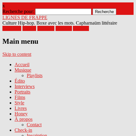
x
Recherche pour:
LIGNES DE FRAPPE
Culture Hip-hop. Boxe avec les mots. Capharnaüm littéraire
Facebook
Twitter
Google+
Pinterest
Youtube
Main menu
Skip to content
Accueil
Musique
Playlists
Édito
Interviews
Portraits
Films
Style
Livres
Honey
À propos
Contact
Check-in
Inscription