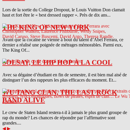
Lors de la sortie du College Dropout, le Louis Vuitton Don clamait
haut et fort être le « best dressed rapper ». Près de dix ans...
THE KING OF NEW YORK
Avant que la cocaïne ne vienne à bout du talent d’Abel Ferrara, ce
dernier a réalisé une poignée de métrages mémorables. Parmi eux,
The King Of...
SOLSAY, LE HIP HOP À LA COOL
Avec sa dégaine d’étudiant en fin de semestre, il est bien mal aisé de
distinguer l’un des rappeurs les plus efficaces du moment. Et...
WU TANG CLAN, THE LAST ROCK
BAND ALIVE
Le crew de Staten Island restera-t-il à jamais le plus grand groupe de
rap du monde? Les chances de répondre par l’affirmative sont
grandes....
◀
▶