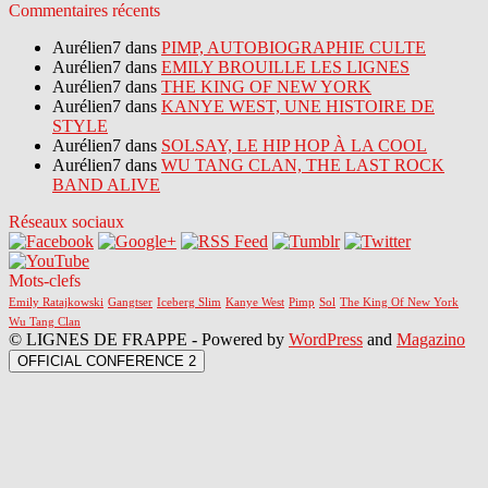
Commentaires récents
Aurélien7 dans
PIMP, AUTOBIOGRAPHIE CULTE
Aurélien7 dans
EMILY BROUILLE LES LIGNES
Aurélien7 dans
THE KING OF NEW YORK
Aurélien7 dans
KANYE WEST, UNE HISTOIRE DE
STYLE
Aurélien7 dans
SOLSAY, LE HIP HOP À LA COOL
Aurélien7 dans
WU TANG CLAN, THE LAST ROCK
BAND ALIVE
Réseaux sociaux
Mots-clefs
Emily Ratajkowski
Gangtser
Iceberg Slim
Kanye West
Pimp
Sol
The King Of New York
Wu Tang Clan
© LIGNES DE FRAPPE - Powered by
WordPress
and
Magazino
OFFICIAL CONFERENCE 2