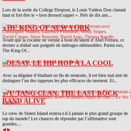
Lors de la sortie du College Dropout, le Louis Vuitton Don clamait
haut et fort être le « best dressed rapper ». Près de dix ans...
THE KING OF NEW YORK
Avant que la cocaïne ne vienne à bout du talent d’Abel Ferrara, ce
dernier a réalisé une poignée de métrages mémorables. Parmi eux,
The King Of...
SOLSAY, LE HIP HOP À LA COOL
Avec sa dégaine d’étudiant en fin de semestre, il est bien mal aisé de
distinguer l’un des rappeurs les plus efficaces du moment. Et...
WU TANG CLAN, THE LAST ROCK
BAND ALIVE
Le crew de Staten Island restera-t-il à jamais le plus grand groupe de
rap du monde? Les chances de répondre par l’affirmative sont
grandes....
◀
▶