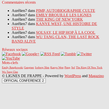
Commentaires récents
Aurélien7 dans
PIMP, AUTOBIOGRAPHIE CULTE
Aurélien7 dans
EMILY BROUILLE LES LIGNES
Aurélien7 dans
THE KING OF NEW YORK
Aurélien7 dans
KANYE WEST, UNE HISTOIRE DE
STYLE
Aurélien7 dans
SOLSAY, LE HIP HOP À LA COOL
Aurélien7 dans
WU TANG CLAN, THE LAST ROCK
BAND ALIVE
Réseaux sociaux
Mots-clefs
Emily Ratajkowski
Gangtser
Iceberg Slim
Kanye West
Pimp
Sol
The King Of New York
Wu Tang Clan
© LIGNES DE FRAPPE - Powered by
WordPress
and
Magazino
OFFICIAL CONFERENCE 2