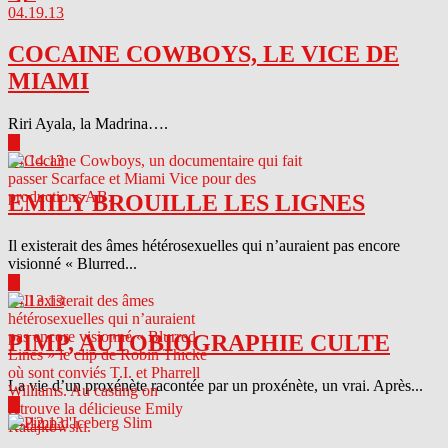
04.19.13
COCAINE COWBOYS, LE VICE DE
MIAMI
Riri Ayala, la Madrina….
▶
04.14.13
EMILY BROUILLE LES LIGNES
Il existerait des âmes hétérosexuelles qui n’auraient pas encore
visionné « Blurred...
▶
04.13.13
PIMP, AUTOBIOGRAPHIE CULTE
La vie d’un proxénète racontée par un proxénète, un vrai. Après...
▶
04.12.13