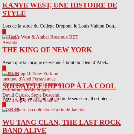
KANYE WEST, UNE HISTOIRE DE
STYLE
Lors de la sortie du College Dropout, le Louis Vuitton Don...
▶
04.11.13
THE KING OF NEW YORK
Avant que la cocaïne ne vienne à bout du talent d’Abel...
▶
04.10.13
SOLSAY, LE HIP HOP À LA COOL
Avec sa dégaine d’étudiant en fin de semestre, il est bien...
▶
04.09.13
WU TANG CLAN, THE LAST ROCK
BAND ALIVE