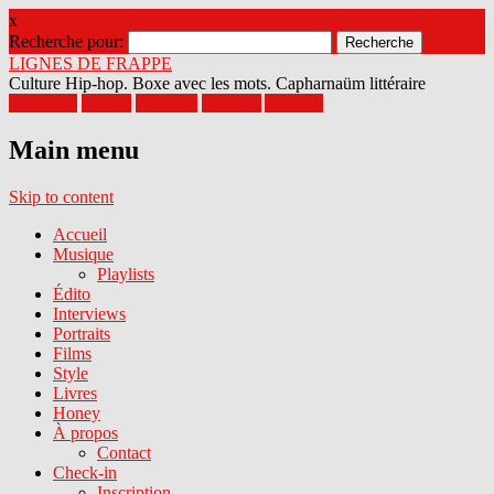
x
Recherche pour:
LIGNES DE FRAPPE
Culture Hip-hop. Boxe avec les mots. Capharnaüm littéraire
Facebook
Twitter
Google+
Pinterest
Youtube
Main menu
Skip to content
Accueil
Musique
Playlists
Édito
Interviews
Portraits
Films
Style
Livres
Honey
À propos
Contact
Check-in
Inscription