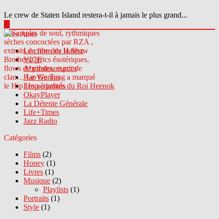
Le crew de Staten Island restera-t-il à jamais le plus grand...
▶
Sites Amis
Le crew des Haterz
VICE
Abcdrduson.com
Rap Genius
Les actualités du Roi Heenok
OkayPlayer
La Détente Générale
Life+Times
Jazz Radio
Catégories
Films
(2)
Honey
(1)
Livres
(1)
Musique
(2)
Playlists
(1)
Portraits
(1)
Style
(1)