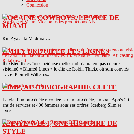
Connection
COCAINE COWBOYS, LE VICE DE
MIAMI
Riri Ayala, la Madrina….
EMILY BROUILLE LES LIGNES
Il existerait des âmes hétérosexuelles qui n’auraient pas encore
visionné « Blurred Lines » le clip de Robin Thicke où sont conviés
T.I. et Pharrell Williams....
PIMP, AUTOBIOGRAPHIE CULTE
La vie d’un proxénète racontée par un proxénète, un vrai. Après 20
ans de services et 400 femmes sous ses ordres, Icerberg Slim se
livre...
KANYE WEST, UNE HISTOIRE DE
STYLE