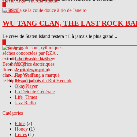
▶
04.09.13
WU TANG CLAN, THE LAST ROCK BA
Le crew de Staten Island restera-t-il à jamais le plus grand...
▶
Sites Amis
Le crew des Haterz
VICE
Abcdrduson.com
Rap Genius
Les actualités du Roi Heenok
OkayPlayer
La Détente Générale
Life+Times
Jazz Radio
Catégories
Films
(2)
Honey
(1)
Livres
(1)