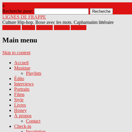
x
Recherche pour:
LIGNES DE FRAPPE
Culture Hip-hop. Boxe avec les mots. Capharnaüm littéraire
Facebook
Twitter
Google+
Pinterest
Youtube
Main menu
Skip to content
Accueil
Musique
Playlists
Édito
Interviews
Portraits
Films
Style
Livres
Honey
À propos
Contact
Check-in
Inscription