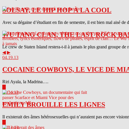
SOLSAY, LE HIP HOP À LA COOL
Avec sa dégaine d’étudiant en fin de semestre, il est bien mal aisé de 
WU TANG CLAN, THE LAST ROCK BA
Le crew de Staten Island restera-t-il à jamais le plus grand groupe de
◀
▶
04.19.13
COCAINE COWBOYS, LE VICE DE MI
Riri Ayala, la Madrina….
▶
04.14.13
EMILY BROUILLE LES LIGNES
Il existerait des âmes hétérosexuelles qui n’auraient pas encore visionn
▶
04.13.13