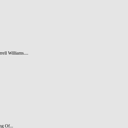
rell Williams....
ng Of...