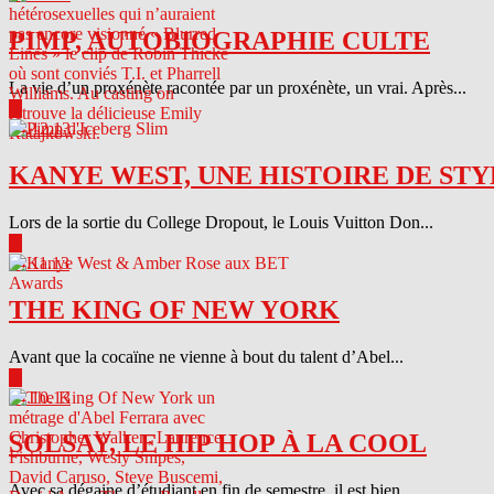
PIMP, AUTOBIOGRAPHIE CULTE
La vie d’un proxénète racontée par un proxénète, un vrai. Après...
▶
04.12.13
KANYE WEST, UNE HISTOIRE DE STY
Lors de la sortie du College Dropout, le Louis Vuitton Don...
▶
04.11.13
THE KING OF NEW YORK
Avant que la cocaïne ne vienne à bout du talent d’Abel...
▶
04.10.13
SOLSAY, LE HIP HOP À LA COOL
Avec sa dégaine d’étudiant en fin de semestre, il est bien...