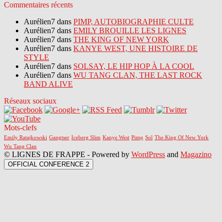
Commentaires récents
Aurélien7 dans
PIMP, AUTOBIOGRAPHIE CULTE
Aurélien7 dans
EMILY BROUILLE LES LIGNES
Aurélien7 dans
THE KING OF NEW YORK
Aurélien7 dans
KANYE WEST, UNE HISTOIRE DE
STYLE
Aurélien7 dans
SOLSAY, LE HIP HOP À LA COOL
Aurélien7 dans
WU TANG CLAN, THE LAST ROCK
BAND ALIVE
Réseaux sociaux
Mots-clefs
Emily Ratajkowski
Gangtser
Iceberg Slim
Kanye West
Pimp
Sol
The King Of New York
Wu Tang Clan
© LIGNES DE FRAPPE - Powered by
WordPress
and
Magazino
OFFICIAL CONFERENCE 2