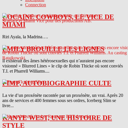
Connection
COCAINE COWBOYS, LE VICE DE
MIAMI
Riri Ayala, la Madrina….
EMILY BROUILLE LES LIGNES
Il existerait des âmes hétérosexuelles qui n’auraient pas encore
visionné « Blurred Lines » le clip de Robin Thicke où sont conviés
T.I. et Pharrell Williams....
PIMP, AUTOBIOGRAPHIE CULTE
La vie d’un proxénète racontée par un proxénète, un vrai. Après 20
ans de services et 400 femmes sous ses ordres, Icerberg Slim se
livre...
KANYE WEST, UNE HISTOIRE DE
STYLE