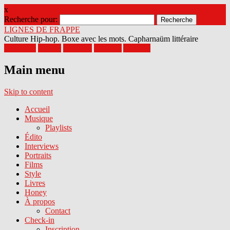
x
Recherche pour:
LIGNES DE FRAPPE
Culture Hip-hop. Boxe avec les mots. Capharnaüm littéraire
Facebook
Twitter
Google+
Pinterest
Youtube
Main menu
Skip to content
Accueil
Musique
Playlists
Édito
Interviews
Portraits
Films
Style
Livres
Honey
À propos
Contact
Check-in
Inscription