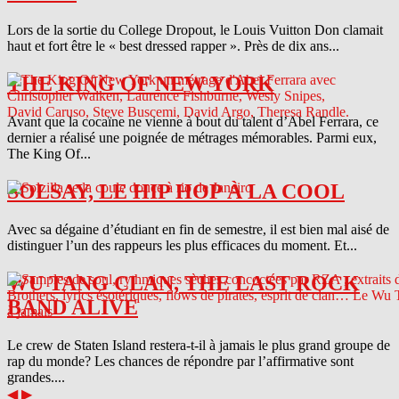
Lors de la sortie du College Dropout, le Louis Vuitton Don clamait
haut et fort être le « best dressed rapper ». Près de dix ans...
THE KING OF NEW YORK
Avant que la cocaïne ne vienne à bout du talent d’Abel Ferrara, ce
dernier a réalisé une poignée de métrages mémorables. Parmi eux,
The King Of...
SOLSAY, LE HIP HOP À LA COOL
Avec sa dégaine d’étudiant en fin de semestre, il est bien mal aisé de
distinguer l’un des rappeurs les plus efficaces du moment. Et...
WU TANG CLAN, THE LAST ROCK
BAND ALIVE
Le crew de Staten Island restera-t-il à jamais le plus grand groupe de
rap du monde? Les chances de répondre par l’affirmative sont
grandes....
◀
▶