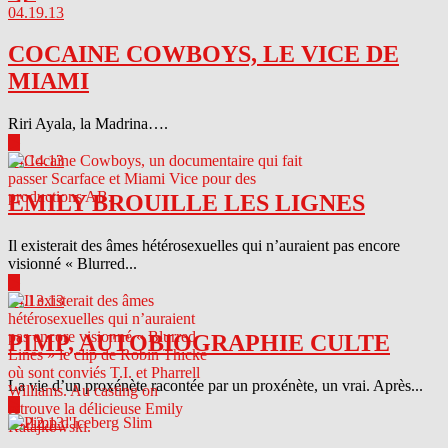
04.19.13
COCAINE COWBOYS, LE VICE DE
MIAMI
Riri Ayala, la Madrina….
▶
04.14.13
EMILY BROUILLE LES LIGNES
Il existerait des âmes hétérosexuelles qui n’auraient pas encore
visionné « Blurred...
▶
04.13.13
PIMP, AUTOBIOGRAPHIE CULTE
La vie d’un proxénète racontée par un proxénète, un vrai. Après...
▶
04.12.13