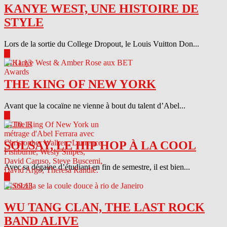
KANYE WEST, UNE HISTOIRE DE
STYLE
Lors de la sortie du College Dropout, le Louis Vuitton Don...
▶
04.11.13
THE KING OF NEW YORK
Avant que la cocaïne ne vienne à bout du talent d’Abel...
▶
04.10.13
SOLSAY, LE HIP HOP À LA COOL
Avec sa dégaine d’étudiant en fin de semestre, il est bien...
▶
04.09.13
WU TANG CLAN, THE LAST ROCK
BAND ALIVE