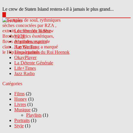
Le crew de Staten Island restera-t-il à jamais le plus grand...
▶
Sites Amis
Le crew des Haterz
VICE
Abcdrduson.com
Rap Genius
Les actualités du Roi Heenok
OkayPlayer
La Détente Générale
Life+Times
Jazz Radio
Catégories
Films
(2)
Honey
(1)
Livres
(1)
Musique
(2)
Playlists
(1)
Portraits
(1)
Style
(1)