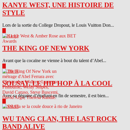
KANYE WEST, UNE HISTOIRE DE
STYLE
Lors de la sortie du College Dropout, le Louis Vuitton Don...
▶
04.11.13
THE KING OF NEW YORK
Avant que la cocaïne ne vienne à bout du talent d’Abel...
▶
04.10.13
SOLSAY, LE HIP HOP À LA COOL
Avec sa dégaine d’étudiant en fin de semestre, il est bien...
▶
04.09.13
WU TANG CLAN, THE LAST ROCK
BAND ALIVE