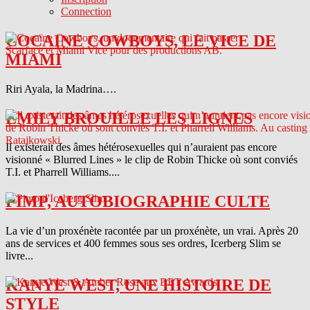
Connection
COCAINE COWBOYS, LE VICE DE
MIAMI
Riri Ayala, la Madrina….
EMILY BROUILLE LES LIGNES
Il existerait des âmes hétérosexuelles qui n’auraient pas encore
visionné « Blurred Lines » le clip de Robin Thicke où sont conviés
T.I. et Pharrell Williams....
PIMP, AUTOBIOGRAPHIE CULTE
La vie d’un proxénète racontée par un proxénète, un vrai. Après 20
ans de services et 400 femmes sous ses ordres, Icerberg Slim se
livre...
KANYE WEST, UNE HISTOIRE DE
STYLE