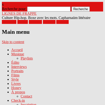
x
Recherche pour:
LIGNES DE FRAPPE
Culture Hip-hop. Boxe avec les mots. Capharnaüm littéraire
Facebook
Twitter
Google+
Pinterest
Youtube
Main menu
Skip to content
Accueil
Musique
Playlists
Édito
Interviews
Portraits
Films
Style
Livres
Honey
À propos
Contact
Check-in
Inscription