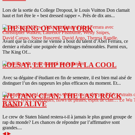
Lors de la sortie du College Dropout, le Louis Vuitton Don clamait
haut et fort être le « best dressed rapper ». Près de dix ans...
THE KING OF NEW YORK
Avant que la cocaïne ne vienne à bout du talent d’Abel Ferrara, ce
dernier a réalisé une poignée de métrages mémorables. Parmi eux,
The King Of...
SOLSAY, LE HIP HOP À LA COOL
Avec sa dégaine d’étudiant en fin de semestre, il est bien mal aisé de
distinguer l’un des rappeurs les plus efficaces du moment. Et...
WU TANG CLAN, THE LAST ROCK
BAND ALIVE
Le crew de Staten Island restera-t-il à jamais le plus grand groupe de
rap du monde? Les chances de répondre par l’affirmative sont
grandes....
◀
▶