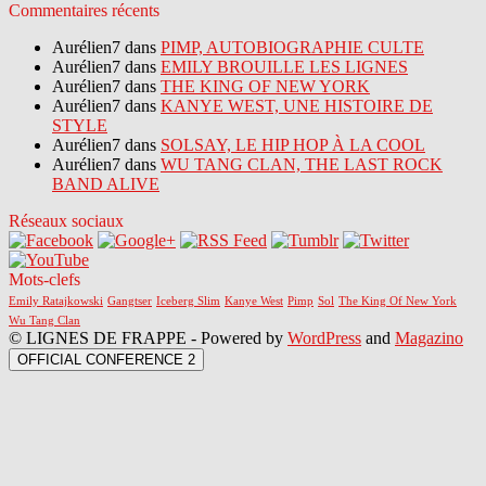
Commentaires récents
Aurélien7 dans
PIMP, AUTOBIOGRAPHIE CULTE
Aurélien7 dans
EMILY BROUILLE LES LIGNES
Aurélien7 dans
THE KING OF NEW YORK
Aurélien7 dans
KANYE WEST, UNE HISTOIRE DE
STYLE
Aurélien7 dans
SOLSAY, LE HIP HOP À LA COOL
Aurélien7 dans
WU TANG CLAN, THE LAST ROCK
BAND ALIVE
Réseaux sociaux
Mots-clefs
Emily Ratajkowski
Gangtser
Iceberg Slim
Kanye West
Pimp
Sol
The King Of New York
Wu Tang Clan
© LIGNES DE FRAPPE - Powered by
WordPress
and
Magazino
OFFICIAL CONFERENCE 2