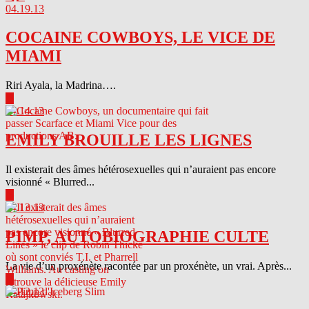
04.19.13
COCAINE COWBOYS, LE VICE DE
MIAMI
Riri Ayala, la Madrina….
▶
04.14.13
EMILY BROUILLE LES LIGNES
Il existerait des âmes hétérosexuelles qui n’auraient pas encore
visionné « Blurred...
▶
04.13.13
PIMP, AUTOBIOGRAPHIE CULTE
La vie d’un proxénète racontée par un proxénète, un vrai. Après...
▶
04.12.13