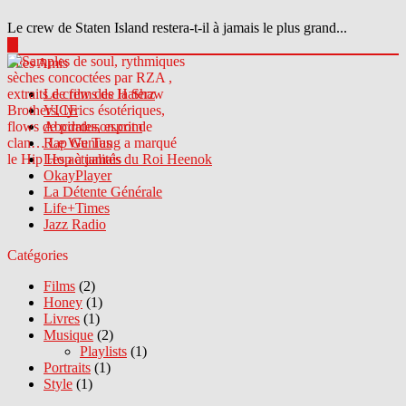
Le crew de Staten Island restera-t-il à jamais le plus grand...
▶
Sites Amis
Le crew des Haterz
VICE
Abcdrduson.com
Rap Genius
Les actualités du Roi Heenok
OkayPlayer
La Détente Générale
Life+Times
Jazz Radio
Catégories
Films
(2)
Honey
(1)
Livres
(1)
Musique
(2)
Playlists
(1)
Portraits
(1)
Style
(1)