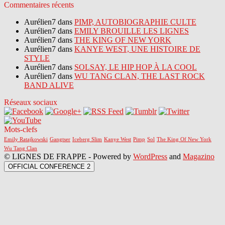
Commentaires récents
Aurélien7 dans
PIMP, AUTOBIOGRAPHIE CULTE
Aurélien7 dans
EMILY BROUILLE LES LIGNES
Aurélien7 dans
THE KING OF NEW YORK
Aurélien7 dans
KANYE WEST, UNE HISTOIRE DE
STYLE
Aurélien7 dans
SOLSAY, LE HIP HOP À LA COOL
Aurélien7 dans
WU TANG CLAN, THE LAST ROCK
BAND ALIVE
Réseaux sociaux
Mots-clefs
Emily Ratajkowski
Gangtser
Iceberg Slim
Kanye West
Pimp
Sol
The King Of New York
Wu Tang Clan
© LIGNES DE FRAPPE - Powered by
WordPress
and
Magazino
OFFICIAL CONFERENCE 2