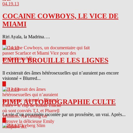
04.19.13
COCAINE COWBOYS, LE VICE DE
MIAMI
Riri Ayala, la Madrina….
▶
04.14.13
EMILY BROUILLE LES LIGNES
Il existerait des âmes hétérosexuelles qui n’auraient pas encore
visionné « Blurred...
▶
04.13.13
PIMP, AUTOBIOGRAPHIE CULTE
La vie d’un proxénète racontée par un proxénète, un vrai. Après...
▶
04.12.13