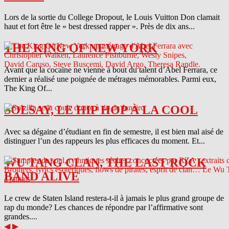
Lors de la sortie du College Dropout, le Louis Vuitton Don clamait
haut et fort être le « best dressed rapper ». Près de dix ans...
THE KING OF NEW YORK
Avant que la cocaïne ne vienne à bout du talent d’Abel Ferrara, ce
dernier a réalisé une poignée de métrages mémorables. Parmi eux,
The King Of...
SOLSAY, LE HIP HOP À LA COOL
Avec sa dégaine d’étudiant en fin de semestre, il est bien mal aisé de
distinguer l’un des rappeurs les plus efficaces du moment. Et...
WU TANG CLAN, THE LAST ROCK
BAND ALIVE
Le crew de Staten Island restera-t-il à jamais le plus grand groupe de
rap du monde? Les chances de répondre par l’affirmative sont
grandes....
◀
▶