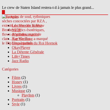
Le crew de Staten Island restera-t-il à jamais le plus grand...
▶
Sites Amis
Le crew des Haterz
VICE
Abcdrduson.com
Rap Genius
Les actualités du Roi Heenok
OkayPlayer
La Détente Générale
Life+Times
Jazz Radio
Catégories
Films
(2)
Honey
(1)
Livres
(1)
Musique
(2)
Playlists
(1)
Portraits
(1)
Style
(1)