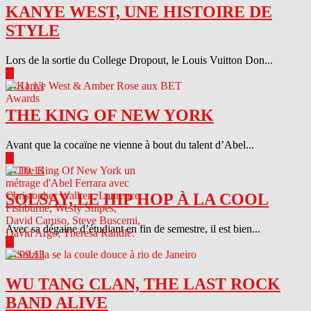
KANYE WEST, UNE HISTOIRE DE
STYLE
Lors de la sortie du College Dropout, le Louis Vuitton Don...
▶
04.11.13
THE KING OF NEW YORK
Avant que la cocaïne ne vienne à bout du talent d’Abel...
▶
04.10.13
SOLSAY, LE HIP HOP À LA COOL
Avec sa dégaine d’étudiant en fin de semestre, il est bien...
▶
04.09.13
WU TANG CLAN, THE LAST ROCK
BAND ALIVE