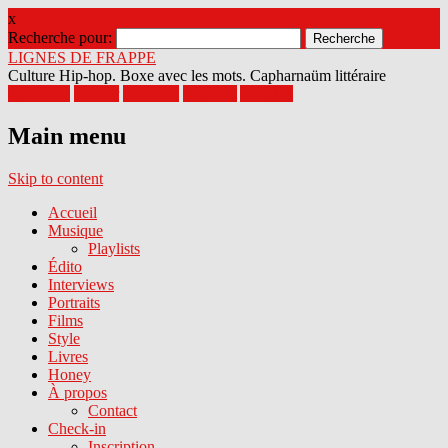
x
Recherche pour:
LIGNES DE FRAPPE
Culture Hip-hop. Boxe avec les mots. Capharnaüm littéraire
Facebook
Twitter
Google+
Pinterest
Youtube
Main menu
Skip to content
Accueil
Musique
Playlists
Édito
Interviews
Portraits
Films
Style
Livres
Honey
À propos
Contact
Check-in
Inscription