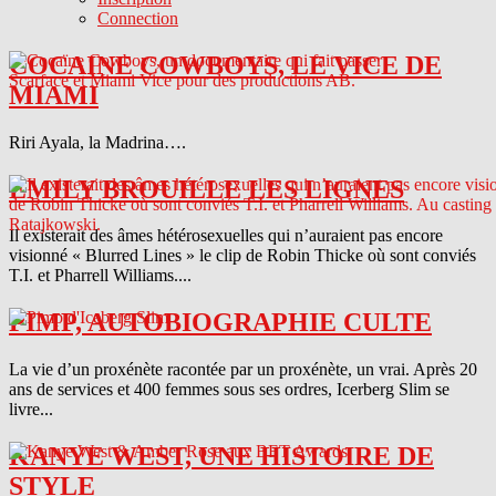
Connection
COCAINE COWBOYS, LE VICE DE
MIAMI
Riri Ayala, la Madrina….
EMILY BROUILLE LES LIGNES
Il existerait des âmes hétérosexuelles qui n’auraient pas encore
visionné « Blurred Lines » le clip de Robin Thicke où sont conviés
T.I. et Pharrell Williams....
PIMP, AUTOBIOGRAPHIE CULTE
La vie d’un proxénète racontée par un proxénète, un vrai. Après 20
ans de services et 400 femmes sous ses ordres, Icerberg Slim se
livre...
KANYE WEST, UNE HISTOIRE DE
STYLE