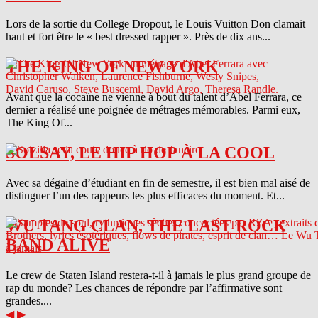
Lors de la sortie du College Dropout, le Louis Vuitton Don clamait
haut et fort être le « best dressed rapper ». Près de dix ans...
THE KING OF NEW YORK
Avant que la cocaïne ne vienne à bout du talent d’Abel Ferrara, ce
dernier a réalisé une poignée de métrages mémorables. Parmi eux,
The King Of...
SOLSAY, LE HIP HOP À LA COOL
Avec sa dégaine d’étudiant en fin de semestre, il est bien mal aisé de
distinguer l’un des rappeurs les plus efficaces du moment. Et...
WU TANG CLAN, THE LAST ROCK
BAND ALIVE
Le crew de Staten Island restera-t-il à jamais le plus grand groupe de
rap du monde? Les chances de répondre par l’affirmative sont
grandes....
◀
▶