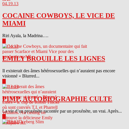
04.19.13
COCAINE COWBOYS, LE VICE DE
MIAMI
Riri Ayala, la Madrina….
▶
04.14.13
EMILY BROUILLE LES LIGNES
Il existerait des âmes hétérosexuelles qui n’auraient pas encore
visionné « Blurred...
▶
04.13.13
PIMP, AUTOBIOGRAPHIE CULTE
La vie d’un proxénète racontée par un proxénète, un vrai. Après...
▶
04.12.13