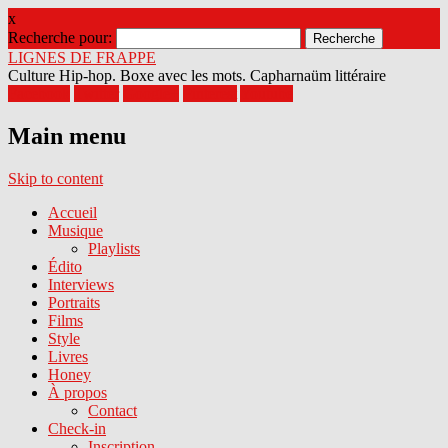
x
Recherche pour:
LIGNES DE FRAPPE
Culture Hip-hop. Boxe avec les mots. Capharnaüm littéraire
Facebook
Twitter
Google+
Pinterest
Youtube
Main menu
Skip to content
Accueil
Musique
Playlists
Édito
Interviews
Portraits
Films
Style
Livres
Honey
À propos
Contact
Check-in
Inscription