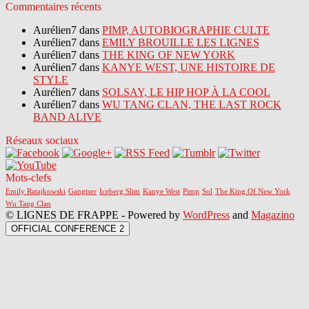
Commentaires récents
Aurélien7 dans
PIMP, AUTOBIOGRAPHIE CULTE
Aurélien7 dans
EMILY BROUILLE LES LIGNES
Aurélien7 dans
THE KING OF NEW YORK
Aurélien7 dans
KANYE WEST, UNE HISTOIRE DE
STYLE
Aurélien7 dans
SOLSAY, LE HIP HOP À LA COOL
Aurélien7 dans
WU TANG CLAN, THE LAST ROCK
BAND ALIVE
Réseaux sociaux
Mots-clefs
Emily Ratajkowski
Gangtser
Iceberg Slim
Kanye West
Pimp
Sol
The King Of New York
Wu Tang Clan
© LIGNES DE FRAPPE - Powered by
WordPress
and
Magazino
OFFICIAL CONFERENCE 2