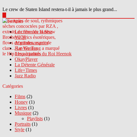
Le crew de Staten Island restera-t-il à jamais le plus grand...
▶
Sites Amis
Le crew des Haterz
VICE
Abcdrduson.com
Rap Genius
Les actualités du Roi Heenok
OkayPlayer
La Détente Générale
Life+Times
Jazz Radio
Catégories
Films
(2)
Honey
(1)
Livres
(1)
Musique
(2)
Playlists
(1)
Portraits
(1)
Style
(1)