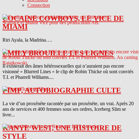
Connection
COCAINE COWBOYS, LE VICE DE
MIAMI
Riri Ayala, la Madrina….
EMILY BROUILLE LES LIGNES
Il existerait des âmes hétérosexuelles qui n’auraient pas encore
visionné « Blurred Lines » le clip de Robin Thicke où sont conviés
T.I. et Pharrell Williams....
PIMP, AUTOBIOGRAPHIE CULTE
La vie d’un proxénète racontée par un proxénète, un vrai. Après 20
ans de services et 400 femmes sous ses ordres, Icerberg Slim se
livre...
KANYE WEST, UNE HISTOIRE DE
STYLE