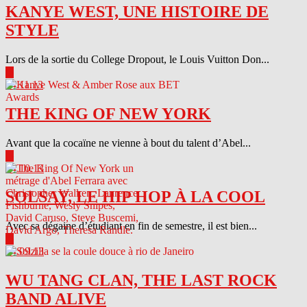
KANYE WEST, UNE HISTOIRE DE
STYLE
Lors de la sortie du College Dropout, le Louis Vuitton Don...
▶
04.11.13
THE KING OF NEW YORK
Avant que la cocaïne ne vienne à bout du talent d’Abel...
▶
04.10.13
SOLSAY, LE HIP HOP À LA COOL
Avec sa dégaine d’étudiant en fin de semestre, il est bien...
▶
04.09.13
WU TANG CLAN, THE LAST ROCK
BAND ALIVE