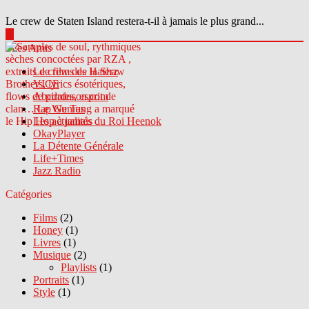
Le crew de Staten Island restera-t-il à jamais le plus grand...
▶
Sites Amis
Le crew des Haterz
VICE
Abcdrduson.com
Rap Genius
Les actualités du Roi Heenok
OkayPlayer
La Détente Générale
Life+Times
Jazz Radio
Catégories
Films
(2)
Honey
(1)
Livres
(1)
Musique
(2)
Playlists
(1)
Portraits
(1)
Style
(1)