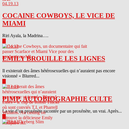
04.19.13
COCAINE COWBOYS, LE VICE DE
MIAMI
Riri Ayala, la Madrina….
▶
04.14.13
EMILY BROUILLE LES LIGNES
Il existerait des âmes hétérosexuelles qui n’auraient pas encore
visionné « Blurred...
▶
04.13.13
PIMP, AUTOBIOGRAPHIE CULTE
La vie d’un proxénète racontée par un proxénète, un vrai. Après...
▶
04.12.13