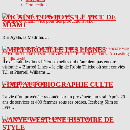
Connection
COCAINE COWBOYS, LE VICE DE
MIAMI
Riri Ayala, la Madrina….
EMILY BROUILLE LES LIGNES
Il existerait des âmes hétérosexuelles qui n’auraient pas encore
visionné « Blurred Lines » le clip de Robin Thicke où sont conviés
T.I. et Pharrell Williams....
PIMP, AUTOBIOGRAPHIE CULTE
La vie d’un proxénète racontée par un proxénète, un vrai. Après 20
ans de services et 400 femmes sous ses ordres, Icerberg Slim se
livre...
KANYE WEST, UNE HISTOIRE DE
STYLE