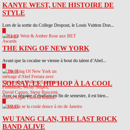
KANYE WEST, UNE HISTOIRE DE
STYLE
Lors de la sortie du College Dropout, le Louis Vuitton Don...
▶
04.11.13
THE KING OF NEW YORK
Avant que la cocaïne ne vienne à bout du talent d’Abel...
▶
04.10.13
SOLSAY, LE HIP HOP À LA COOL
Avec sa dégaine d’étudiant en fin de semestre, il est bien...
▶
04.09.13
WU TANG CLAN, THE LAST ROCK
BAND ALIVE