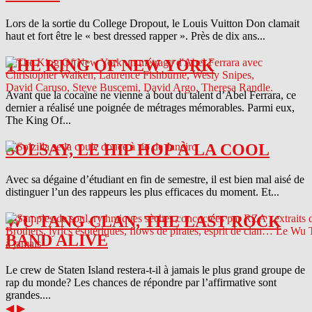
Lors de la sortie du College Dropout, le Louis Vuitton Don clamait
haut et fort être le « best dressed rapper ». Près de dix ans...
THE KING OF NEW YORK
Avant que la cocaïne ne vienne à bout du talent d’Abel Ferrara, ce
dernier a réalisé une poignée de métrages mémorables. Parmi eux,
The King Of...
SOLSAY, LE HIP HOP À LA COOL
Avec sa dégaine d’étudiant en fin de semestre, il est bien mal aisé de
distinguer l’un des rappeurs les plus efficaces du moment. Et...
WU TANG CLAN, THE LAST ROCK
BAND ALIVE
Le crew de Staten Island restera-t-il à jamais le plus grand groupe de
rap du monde? Les chances de répondre par l’affirmative sont
grandes....
◀
▶