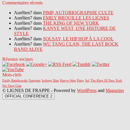
Commentaires récents
Aurélien7 dans
PIMP, AUTOBIOGRAPHIE CULTE
Aurélien7 dans
EMILY BROUILLE LES LIGNES
Aurélien7 dans
THE KING OF NEW YORK
Aurélien7 dans
KANYE WEST, UNE HISTOIRE DE
STYLE
Aurélien7 dans
SOLSAY, LE HIP HOP À LA COOL
Aurélien7 dans
WU TANG CLAN, THE LAST ROCK
BAND ALIVE
Réseaux sociaux
Mots-clefs
Emily Ratajkowski
Gangtser
Iceberg Slim
Kanye West
Pimp
Sol
The King Of New York
Wu Tang Clan
© LIGNES DE FRAPPE - Powered by
WordPress
and
Magazino
OFFICIAL CONFERENCE 2