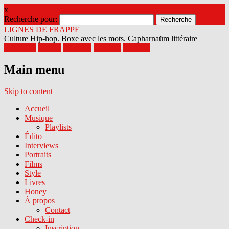
x
Recherche pour:
LIGNES DE FRAPPE
Culture Hip-hop. Boxe avec les mots. Capharnaüm littéraire
Facebook
Twitter
Google+
Pinterest
Youtube
Main menu
Skip to content
Accueil
Musique
Playlists
Édito
Interviews
Portraits
Films
Style
Livres
Honey
À propos
Contact
Check-in
Inscription